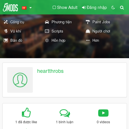
Show Adult
Đăng nhập
Công cụ
Phương tiện
Paint Jobs
Vũ khí
Scripts
Người chơi
Bản đồ
Hỗn hợp
Hơn
heartthrobs
1 đã được like
1 bình luận
0 videos