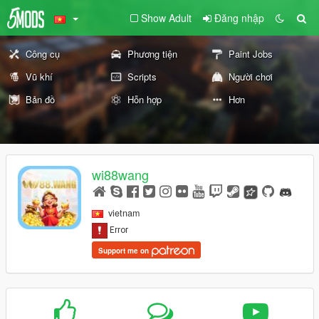
Show Adult
Đăng nhập
Công cụ
Phương tiện
Paint Jobs
Vũ khí
Scripts
Người chơi
Bản đồ
Hỗn hợp
Hơn
wi88wang
vietnam
Support me on