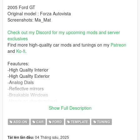
2005 Ford GT
Original model : Forza Autovista
Screenshots: Ma_Mat
Check out my Discord for my upcoming mods and server
exclusives
Find more high-quality car mods and tunings on my
Patreon
and
Ko-fi
.
Feautures:
-High Quality Interior
-High Quality Exterior
-Analog Dials
-Reflective mirrors
-Breakable Windows
-Hands on steeringwheel
-Turnable steeringwheel
Show Full Description
-Lights and windscreen do not tint
-All lights function as in real life
ADD-ON
CAR
FORD
TEMPLATE
TUNING
-Generic tuning available
-4 tuning parts
04 Tháng sáu, 2025
Tải lên lần đầu:
-Template included