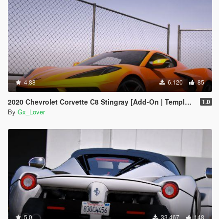
4.88
6.120
85
2020 Chevrolet Corvette C8 Stingray [Add-On | Template]
1.0
By
Gx_Lover
5.0
33.467
148