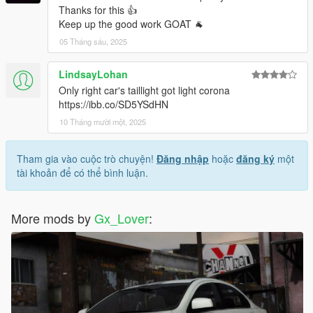
Thanks for this 👍
Keep up the good work GOAT 🐐
05 Tháng sáu, 2025
LindsayLohan
Only right car's taillight got light corona
https://ibb.co/SD5YSdHN
10 Tháng mười một, 2025
Tham gia vào cuộc trò chuyện!
Đăng nhập
hoặc
đăng ký
một
tài khoản để có thể bình luận.
More mods by
Gx_Lover
: