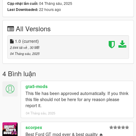
04 Tháng sáu, 2025
Cập nhật lần cuối:
-Liveries included
22 hours ago
Last Downloaded:
Paint Options:
PAINT:1 - Body
All Versions
PAINT:2 - Calipers
PAINT:6 - Leather
PAINT:7 - Stitches
1.0
(current)
2.644 tải về
, 30 MB
Check my discord for my upcoming mods :
04 Tháng sáu, 2025
discord.gg/9eE7QVTB6n
Installation:
4 Bình luận
put gxgt in Grand Theft Auto V\update\x64\dlcpacks
then add this to your dlclist.xml
gta5-mods
This file has been approved automatically. If you think
dlcpacks:/gxgt/
this file should not be here for any reason please
SPAWN NAME:gxgt
report it.
04 Tháng sáu, 2025
scorpex
Best Ford GT mod ever & best quality 🔥