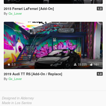
2015 Ferrari LaFerrari [Add-On]
1.0
By
Gx_Lover
5.0
33.225
161
2019 Audi TT RS [Add-On / Replace]
1.0
By
Gx_Lover
Designed in Alderney
Made in Los Santos