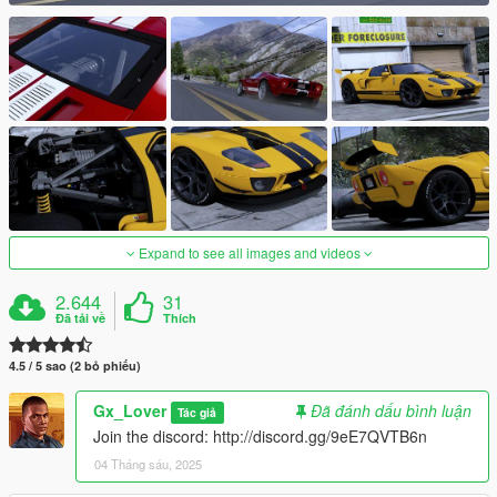
Expand to see all images and videos
2.644
31
Đã tải về
Thích
4.5 / 5 sao (2 bỏ phiếu)
Gx_Lover
Đã đánh dấu bình luận
Tác giả
Join the discord: http://discord.gg/9eE7QVTB6n
04 Tháng sáu, 2025