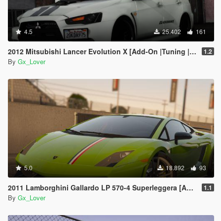
4.5
25.402
161
2012 Mitsubishi Lancer Evolution X [Add-On |Tuning | Template]
1.2
By
Gx_Lover
5.0
18.892
93
2011 Lamborghini Gallardo LP 570-4 Superleggera [Add-On | Template]
1.1
By
Gx_Lover