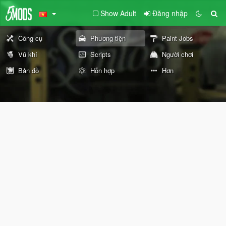
Show Adult
Đăng nhập
Công cụ
Phương tiện
Paint Jobs
Vũ khí
Scripts
Người chơi
Bản đồ
Hỗn hợp
Hơn