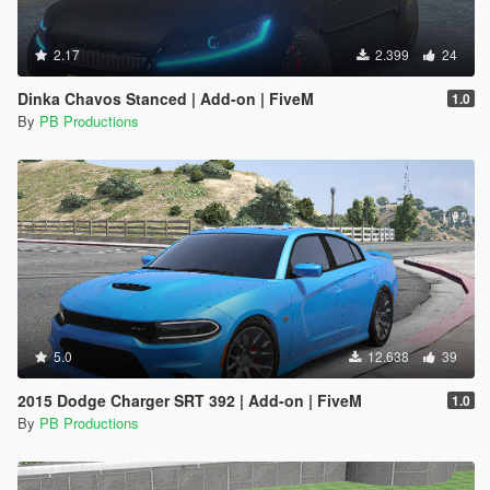
2.17
2.399
24
Dinka Chavos Stanced | Add-on | FiveM
1.0
By
PB Productions
5.0
12.638
39
2015 Dodge Charger SRT 392 | Add-on | FiveM
1.0
By
PB Productions