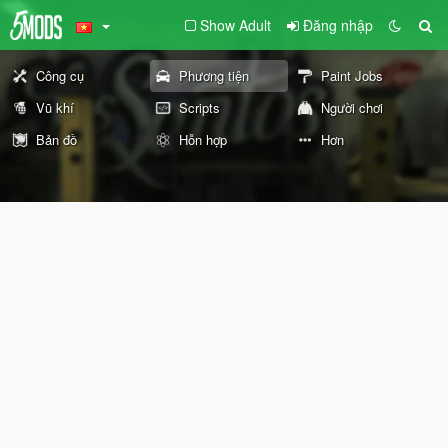
Show Adult
Đăng nhập
Công cụ
Phương tiện
Paint Jobs
Vũ khí
Scripts
Người chơi
Bản đồ
Hỗn hợp
Hơn