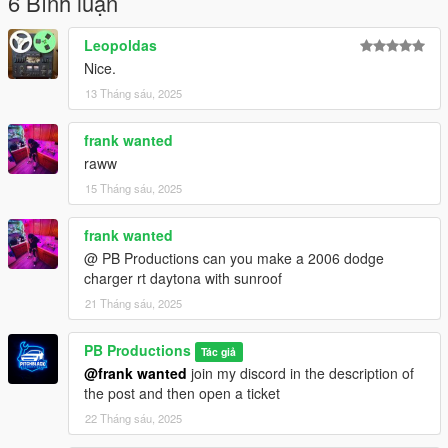
6 Bình luận
***THE ONLY EDITING I WILL AUTHOURIZE IS OF THE
Leopoldas
HANDLING/VEHICLE METAS FOR SOUND/HANDLING
Nice.
CHANGES AS SERVERS ALL HAVE DIFFERENT RULES ON
13 Tháng sáu, 2025
THESE***
frank wanted
raww
15 Tháng sáu, 2025
frank wanted
@ PB Productions can you make a 2006 dodge
charger rt daytona with sunroof
21 Tháng sáu, 2025
PB Productions
Tác giả
@frank wanted
join my discord in the description of
the post and then open a ticket
22 Tháng sáu, 2025