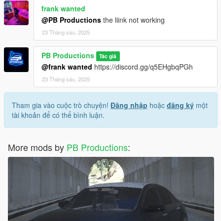
frank wanted
@PB Productions
the liink not working
23 Tháng sáu, 2025
PB Productions
Tác giả
@frank wanted
https://discord.gg/q5EHgbqPGh
23 Tháng sáu, 2025
Tham gia vào cuộc trò chuyện!
Đăng nhập
hoặc
đăng ký
một
tài khoản để có thể bình luận.
More mods by
PB Productions
: