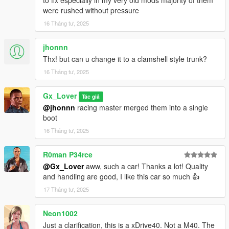
to fix especially in my very old mods majority of them
were rushed without pressure
16 Tháng tư, 2025
jhonnn
Thx! but can u change it to a clamshell style trunk?
16 Tháng tư, 2025
Gx_Lover
Tác giả
@jhonnn
racing master merged them into a single
boot
16 Tháng tư, 2025
R0man P34rce
@Gx_Lover
aww, such a car! Thanks a lot! Quality
and handling are good, I like this car so much 👍
17 Tháng tư, 2025
Neon1002
Just a clarification, this is a xDrive40. Not a M40. The