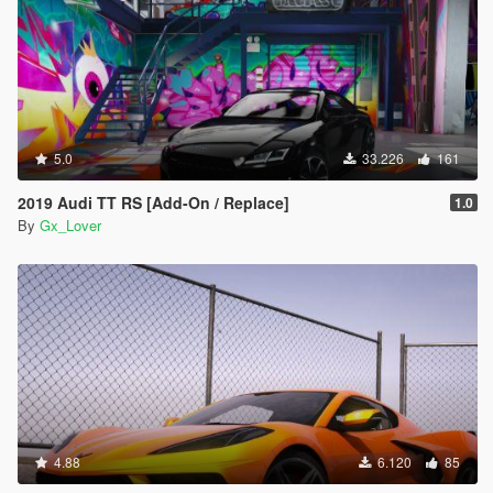
5.0
33.226
161
2019 Audi TT RS [Add-On / Replace]
1.0
By
Gx_Lover
4.88
6.120
85