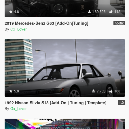
4.8
189.826
442
2019 Mercedes-Benz G63 [Add-On|Tuning]
hotfix
By
Gx_Lover
5.0
7.708
108
1992 Nissan Silvia S13 [Add-On | Tuning | Template]
1.0
By
Gx_Lover