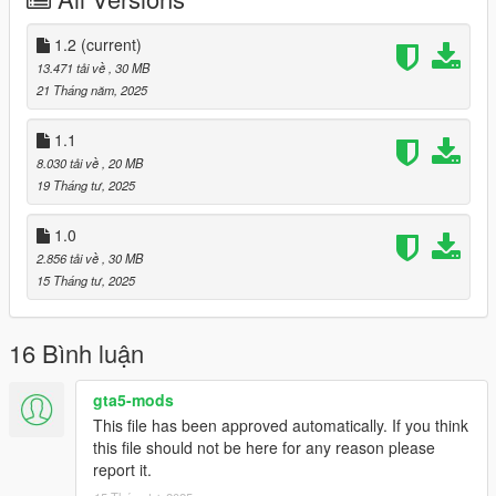
PAINT:2 Ambient Light and Perf leather
PAINT:6 Dash
PAINT:7 Seats and doors
1.2
(current)
13.471 tải về
, 30 MB
BUGS:NONE
21 Tháng năm, 2025
Changelog:
1.1
1.1
8.030 tải về
, 20 MB
- Fixed interior texture
19 Tháng tư, 2025
1.2
1.0
- Fixed Headlight and Engine textures
2.856 tải về
, 30 MB
- Made Calipers painatable
15 Tháng tư, 2025
INSTALLATION: put gxx5 in Grand Theft Auto
V\update\x64\dlcpacks
16 Bình luận
then add this to your dlclist.xml
dlcpacks:/gxx5/
gta5-mods
SPAWN NAME:gxx5
This file has been approved automatically. If you think
this file should not be here for any reason please
report it.