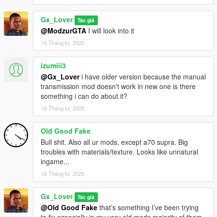
Gx_Lover
Tác giả
@ModzurGTA
I will look into it
16 Tháng tư, 2025
izumiii3
@Gx_Lover
i have older version because the manual
transmission mod doesn't work in new one is there
something i can do about it?
16 Tháng tư, 2025
Old Good Fake
Bull shit. Also all ur mods, except a70 supra. Big
troubles with materials/texture. Looks like unnatural
ingame...
16 Tháng tư, 2025
Gx_Lover
Tác giả
@Old Good Fake
that’s something I’ve been trying