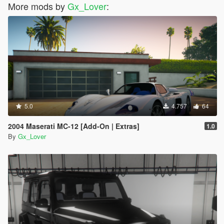
More mods by
Gx_Lover
:
5.0
4.757
64
2004 Maserati MC-12 [Add-On | Extras]
1.0
By
Gx_Lover