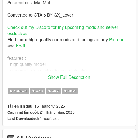
Screenshots: Ma_Mat
Converted to GTA 5 BY GX_Lover
Check out my Discord for my upcoming mods and server
exclusives
Find more high-quality car mods and tunings on my
Patreon
and
Ko-fi
.
features :
- high quality model
- comes with los santos license plate style
- working lights and digital dials
Show Full Description
- tuning parts available[engine,windows,etc]
- hands on steeringwheel
ADD-ON
CAR
SUV
BMW
- steeringwheel turnable
- lights don't tint
15 Tháng tư, 2025
Tải lên lần đầu:
- Digital dials
21 Tháng năm, 2025
Cập nhật lần cuối:
- Ambient Lights
1 hours ago
Last Downloaded:
Paints:
PAINT:1 Body
All Versions