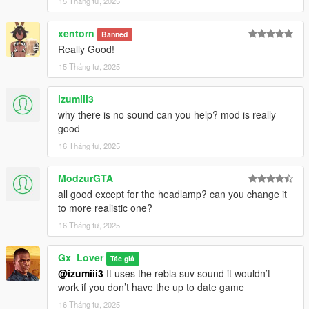
15 Tháng tư, 2025
xentorn
Banned
Really Good!
15 Tháng tư, 2025
izumiii3
why there is no sound can you help? mod is really
good
16 Tháng tư, 2025
ModzurGTA
all good except for the headlamp? can you change it
to more realistic one?
16 Tháng tư, 2025
Gx_Lover
Tác giả
@izumiii3
It uses the rebla suv sound it wouldn’t
work if you don’t have the up to date game
16 Tháng tư, 2025