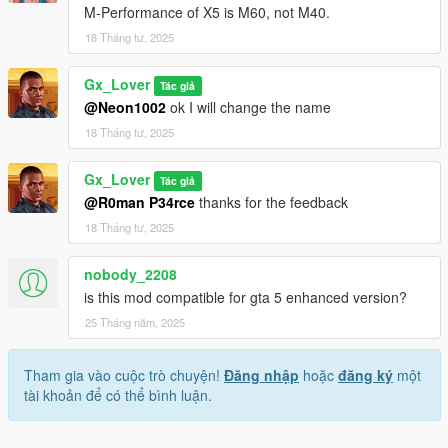
M-Performance of X5 is M60, not M40.
18 Tháng tư, 2025
Gx_Lover
Tác giả
@Neon1002
ok I will change the name
18 Tháng tư, 2025
Gx_Lover
Tác giả
@R0man P34rce
thanks for the feedback
18 Tháng tư, 2025
nobody_2208
is this mod compatible for gta 5 enhanced version?
25 Tháng năm, 2025
Tham gia vào cuộc trò chuyện!
Đăng nhập
hoặc
đăng ký
một
tài khoản để có thể bình luận.