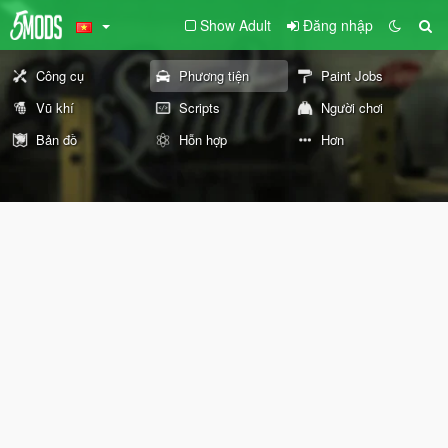
Show Adult
Đăng nhập
Công cụ
Phương tiện
Paint Jobs
Vũ khí
Scripts
Người chơi
Bản đồ
Hỗn hợp
Hơn