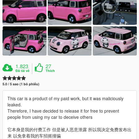
1.823
27
Đã tải về
Thích
5.0 / 5 sao (1 bỏ phiếu)
This car is a product of my paid work, but it was maliciously
leaked.
Therefore, I have decided to release it for free to prevent
people from using my car to deceive others
它本身是我的付费工作 但是被人恶意泄露 所以我决定免费发布出
来 以免拿着我的车招摇撞骗