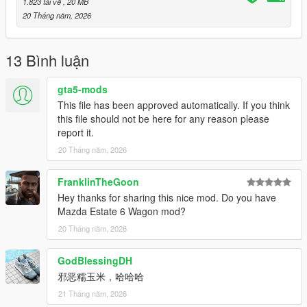
1.823 tải về
, 20 MB
20 Tháng năm, 2026
13 Bình luận
gta5-mods
This file has been approved automatically. If you think
this file should not be here for any reason please
report it.
20 Tháng năm, 2026
FranklinTheGoon
Hey thanks for sharing this nice mod. Do you have
Mazda Estate 6 Wagon mod?
20 Tháng năm, 2026
GodBlessingDH
邪恶糯玉米，哈哈哈
21 Tháng năm, 2026