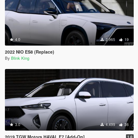
4.0
2.965
19
2022 NIO ES8 (Replace)
By
Blink King
3.0
4.499
36
2019 TGW Motors HAVAL F7 [Add-On]
1.0