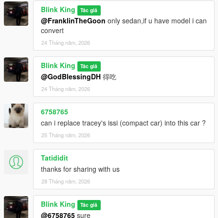
Blink King
Tác giả
@FranklinTheGoon
only sedan,if u have model i can
convert
24 Tháng năm, 2026
Blink King
Tác giả
@GodBlessingDH
得吃
24 Tháng năm, 2026
6758765
can i replace tracey's issi (compact car) into this car ?
25 Tháng năm, 2026
Tatididit
thanks for sharing with us
28 Tháng năm, 2026
Blink King
Tác giả
@6758765
sure