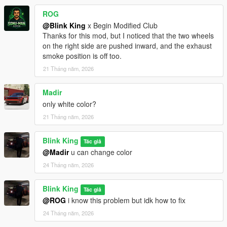
ROG
@Blink King
x Begin Modified Club
Thanks for this mod, but I noticed that the two wheels
on the right side are pushed inward, and the exhaust
smoke position is off too.
21 Tháng năm, 2026
Madir
only white color?
21 Tháng năm, 2026
Blink King
Tác giả
@Madir
u can change color
24 Tháng năm, 2026
Blink King
Tác giả
@ROG
i know this problem but idk how to fix
24 Tháng năm, 2026