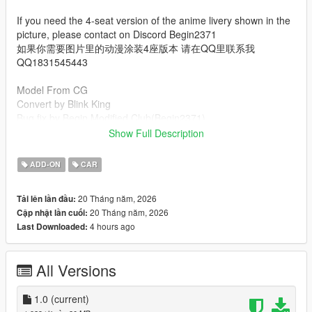
If you need the 4-seat version of the anime livery shown in the
picture, please contact on Discord Begin2371
如果你需要图片里的动漫涂装4座版本 请在QQ里联系我
QQ1831545443
Model From CG
Convert by Blink King
Bug fix by Begin Modified Club(Begin2371)
Show Full Description
No arch file
Open trunk
ADD-ON
CAR
Digital Dash
20 Tháng năm, 2026
Tải lên lần đầu:
Paintable Interior
20 Tháng năm, 2026
Cập nhật lần cuối:
4 hours ago
Last Downloaded:
About the Installation see the readme.txt
All Versions
1.0
(current)