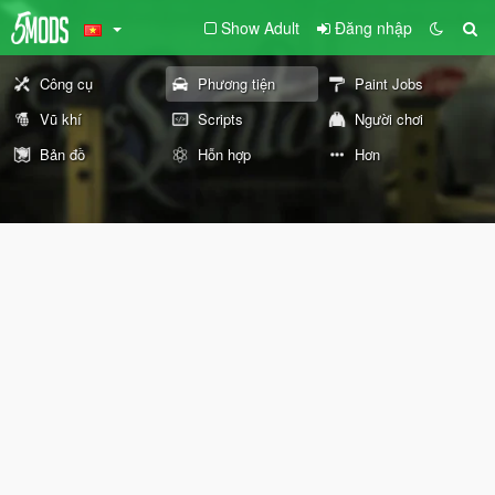
Show Adult
Đăng nhập
Công cụ
Phương tiện
Paint Jobs
Vũ khí
Scripts
Người chơi
Bản đồ
Hỗn hợp
Hơn