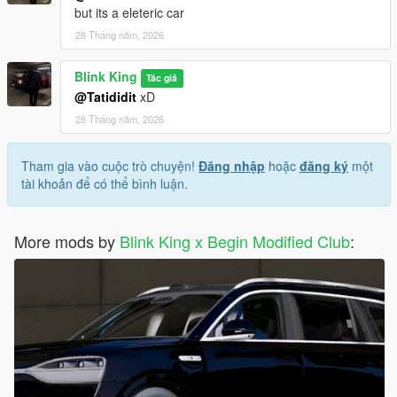
but its a eleteric car
28 Tháng năm, 2026
Blink King
Tác giả
@Tatididit
xD
28 Tháng năm, 2026
Tham gia vào cuộc trò chuyện!
Đăng nhập
hoặc
đăng ký
một
tài khoản để có thể bình luận.
More mods by
Blink King x Begin Modified Club
: