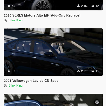
5.0
2.450
12
2025 SERES Motors Alto M9 [Add-On / Replace]
By
Blink King
5.0
2.216
11
2021 Volkswagen Lavida CN-Spec
By
Blink King