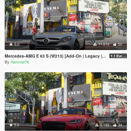
5.0
11.513
50
Mercedes-AMG E 63 S (W213) [Add-On | Legacy | Enhanced]
1.1 European Plates
By
Hammer76
5.0
5.185
34