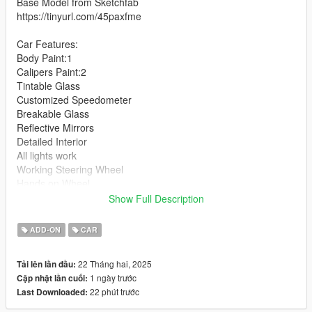
Base Model from Sketchfab
https://tinyurl.com/45paxfme
Car Features:
Body Paint:1
Calipers Paint:2
Tintable Glass
Customized Speedometer
Breakable Glass
Reflective Mirrors
Detailed Interior
All lights work
Working Steering Wheel
Hands on Wheel
Show Full Description
Text File in Download:
ADD-ON
CAR
gma50 folder goes to:
gtav/mods/update/x64/dlcpacks
22 Tháng hai, 2025
Tải lên lần đầu:
1 ngày trước
Cập nhật lần cuối:
dlclist.xml found at:
22 phút trước
Last Downloaded:
mods/update/update.rpf/common/data