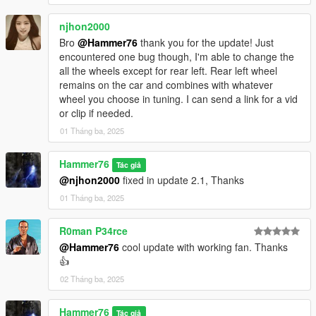
njhon2000
Bro
@Hammer76
thank you for the update! Just
encountered one bug though, I'm able to change the
all the wheels except for rear left. Rear left wheel
remains on the car and combines with whatever
wheel you choose in tuning. I can send a link for a vid
or clip if needed.
01 Tháng ba, 2025
Hammer76
Tác giả
@njhon2000
fixed in update 2.1, Thanks
01 Tháng ba, 2025
R0man P34rce
@Hammer76
cool update with working fan. Thanks
👍
02 Tháng ba, 2025
Hammer76
Tác giả