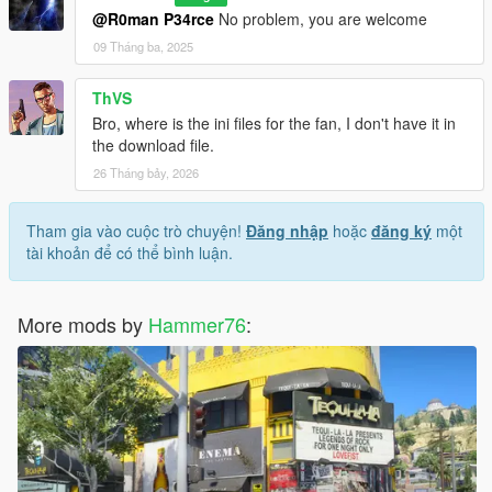
@R0man P34rce
No problem, you are welcome
09 Tháng ba, 2025
ThVS
Bro, where is the ini files for the fan, I don't have it in
the download file.
26 Tháng bảy, 2026
Tham gia vào cuộc trò chuyện!
Đăng nhập
hoặc
đăng ký
một
tài khoản để có thể bình luận.
More mods by
Hammer76
: