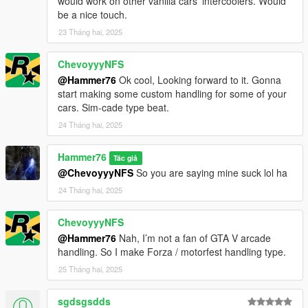
would work on other vanilla cars' intercoolers. Would
be a nice touch.
23 Tháng hai, 2025
ChevoyyyNFS
@Hammer76
Ok cool, Looking forward to it. Gonna
start making some custom handling for some of your
cars. Sim-cade type beat.
24 Tháng hai, 2025
Hammer76
Tác giả
@ChevoyyyNFS
So you are saying mine suck lol ha
24 Tháng hai, 2025
ChevoyyyNFS
@Hammer76
Nah, I’m not a fan of GTA V arcade
handling. So I make Forza / motorfest handling type.
25 Tháng hai, 2025
sgdsgsdds