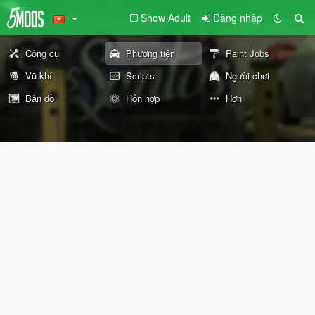
Show Adult
Đăng nhập
Công cụ
Phương tiện
Paint Jobs
Vũ khí
Scripts
Người chơi
Bản đồ
Hỗn hợp
Hơn