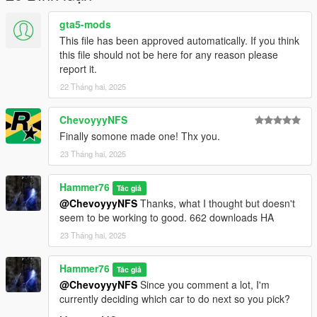
gta5-mods
This file has been approved automatically. If you think
this file should not be here for any reason please
report it.
22 Tháng hai, 2025
ChevoyyyNFS
Finally somone made one! Thx you.
23 Tháng hai, 2025
Hammer76
Tác giả
@ChevoyyyNFS
Thanks, what I thought but doesn't
seem to be working to good. 662 downloads HA
23 Tháng hai, 2025
Hammer76
Tác giả
@ChevoyyyNFS
Since you comment a lot, I'm
currently deciding which car to do next so you pick?