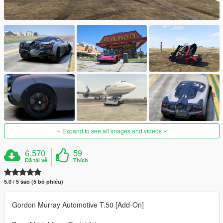
Expand to see all images and videos
6.570
59
Đã tải về
Thích
5.0 / 5 sao (5 bỏ phiếu)
Gordon Murray Automotive T.50 [Add-On]