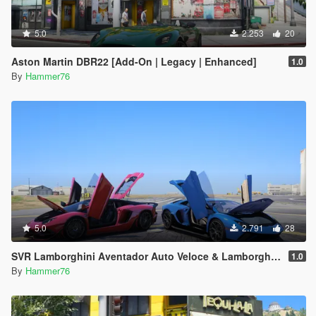
5.0
2.253
20
Aston Martin DBR22 [Add-On | Legacy | Enhanced]
1.0
By
Hammer76
5.0
2.791
28
SVR Lamborghini Aventador Auto Veloce & Lamborghini Aventador LP780-4 Ultimae [Add-On | Legacy | Enhanced]
1.0
By
Hammer76