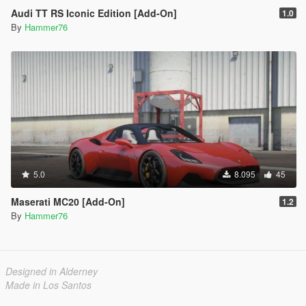
Audi TT RS Iconic Edition [Add-On]
1.0
By
Hammer76
5.0
8.095
45
Maserati MC20 [Add-On]
1.2
By
Hammer76
Designed in Alderney
Made in Los Santos