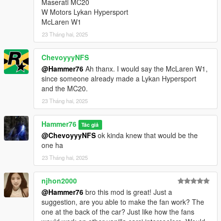
Maserati MC20
W Motors Lykan Hypersport
McLaren W1
23 Tháng hai, 2025
ChevoyyyNFS
@Hammer76
Ah thanx. I would say the McLaren W1,
since someone already made a Lykan Hypersport
and the MC20.
23 Tháng hai, 2025
Hammer76
Tác giả
@ChevoyyyNFS
ok kinda knew that would be the
one ha
23 Tháng hai, 2025
njhon2000
@Hammer76
bro this mod is great! Just a
suggestion, are you able to make the fan work? The
one at the back of the car? Just like how the fans