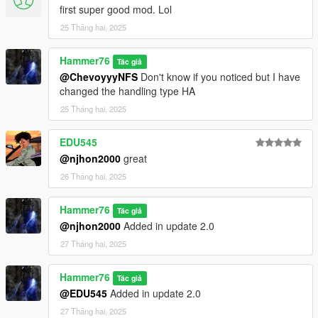
first super good mod. Lol
25 Tháng hai, 2025
Hammer76
Tác giả
@ChevoyyyNFS
Don't know if you noticed but I have
changed the handling type HA
25 Tháng hai, 2025
EDU545
@njhon2000
great
26 Tháng hai, 2025
Hammer76
Tác giả
@njhon2000
Added in update 2.0
27 Tháng hai, 2025
Hammer76
Tác giả
@EDU545
Added in update 2.0
27 Tháng hai, 2025