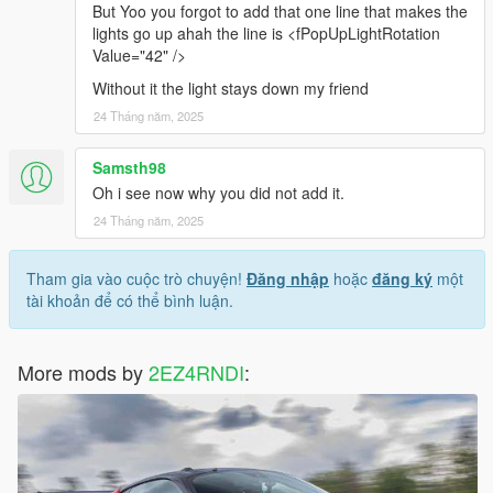
But Yoo you forgot to add that one line that makes the
lights go up ahah the line is <fPopUpLightRotation
Value="42" />
Without it the light stays down my friend
24 Tháng năm, 2025
Samsth98
Oh i see now why you did not add it.
24 Tháng năm, 2025
Tham gia vào cuộc trò chuyện!
Đăng nhập
hoặc
đăng ký
một
tài khoản để có thể bình luận.
More mods by
2EZ4RNDI
: