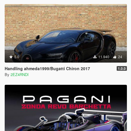
5.0
11.940
24
Handling ahmeda1999/Bugatti Chiron 2017
1.0.0
By
2EZ4RNDI