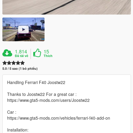
1.814
15
Đã tải về
Thích
5.0 / 5 sao (1 bỏ phiếu)
Handling Ferrari F40 Joostw22
Thanks to Joostw22 For a great car :
https://www.gta5-mods.com/users/Joostw22
Car :
https://www.gta5-mods.com/vehicles/ferrari-f40-add-on
Installation: