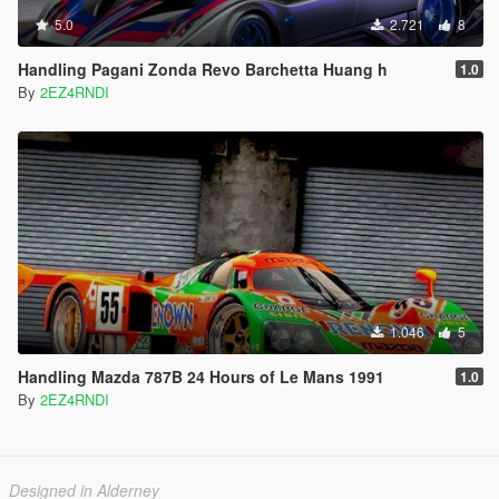
5.0
2.721
8
Handling Pagani Zonda Revo Barchetta Huang h
1.0
By
2EZ4RNDI
1.046
5
Handling Mazda 787B 24 Hours of Le Mans 1991
1.0
By
2EZ4RNDI
Designed in Alderney