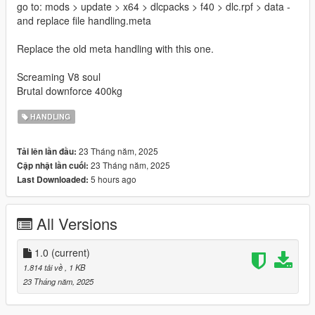
go to: mods > update > x64 > dlcpacks > f40 > dlc.rpf > data -
and replace file handling.meta
Replace the old meta handling with this one.
Screaming V8 soul
Brutal downforce 400kg
HANDLING
23 Tháng năm, 2025
Tải lên lần đầu:
23 Tháng năm, 2025
Cập nhật lần cuối:
5 hours ago
Last Downloaded:
All Versions
1.0
(current)
1.814 tải về
, 1 KB
23 Tháng năm, 2025