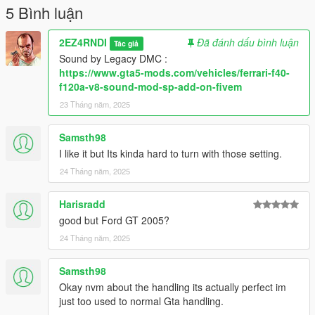
5 Bình luận
2EZ4RNDI
Đã đánh dấu bình luận
Tác giả
Sound by Legacy DMC :
https://www.gta5-mods.com/vehicles/ferrari-f40-
f120a-v8-sound-mod-sp-add-on-fivem
23 Tháng năm, 2025
Samsth98
I like it but Its kinda hard to turn with those setting.
24 Tháng năm, 2025
Harisradd
good but Ford GT 2005?
24 Tháng năm, 2025
Samsth98
Okay nvm about the handling its actually perfect im
just too used to normal Gta handling.