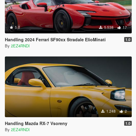
5.0
5.538
17
Handling 2024 Ferrari SF90xx Stradale ElioMinati
1.0
By
2EZ4RNDI
1.248
2
Handling Mazda RX-7 Vsoreny
1.0
By
2EZ4RNDI