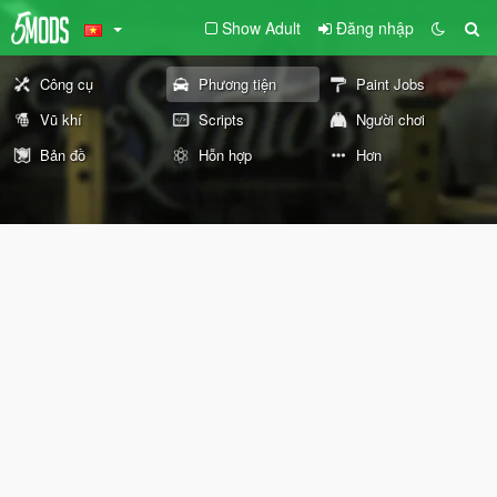
Show Adult
Đăng nhập
Công cụ
Phương tiện
Paint Jobs
Vũ khí
Scripts
Người chơi
Bản đồ
Hỗn hợp
Hơn