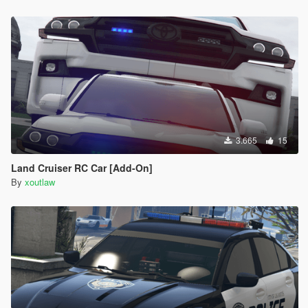
3.665
15
Land Cruiser RC Car [Add-On]
By
xoutlaw