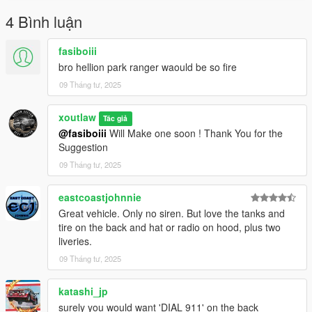
4 Bình luận
fasiboiii
bro hellion park ranger waould be so fire
09 Tháng tư, 2025
xoutlaw
Tác giả
@fasiboiii
Will Make one soon ! Thank You for the
Suggestion
09 Tháng tư, 2025
eastcoastjohnnie
Great vehicle. Only no siren. But love the tanks and
tire on the back and hat or radio on hood, plus two
liveries.
09 Tháng tư, 2025
katashi_jp
surely you would want 'DIAL 911' on the back