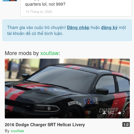
quarters lol, not 999?
14 Tháng tư, 2025
Tham gia vào cuộc trò chuyện!
Đăng nhập
hoặc
đăng ký
một
tài khoản để có thể bình luận.
More mods by
xoutlaw
:
942
7
2016 Dodge Charger SRT Hellcat Livery
1.0
By
xoutlaw