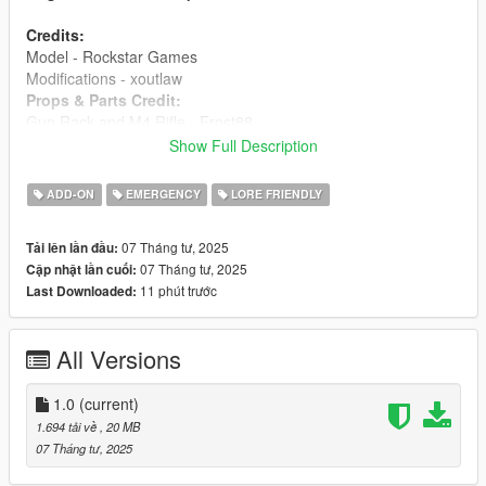
Credits:
Model - Rockstar Games
Modifications - xoutlaw
Props & Parts Credit:
Gun Rack and M4 Rifle - Frost88
Vehicle Props - Rockstar Games & Compiled by
Show Full Description
officerpudding78
Campaign Hat - Five0/OfficerFive0
ADD-ON
EMERGENCY
LORE FRIENDLY
Radio - Arty
Paramedic Bag - Blackcloud
07 Tháng tư, 2025
Tải lên lần đầu:
Air Freshener - Blueghost
07 Tháng tư, 2025
Cập nhật lần cuối:
11 phút trước
Last Downloaded:
YOU CAN USE THIS MOD ANYWHERE YOU
WANT[SP/FiveM] & ITS FREE MOD NO RESALE ALLOWED
ALSO IF YOU ARE OWNER OF ANY OF THE PARTS USED
All Versions
HERE AND I DIDNT CREDIT YOU PLEASE CONTACT ME -
THANK YOU
1.0
(current)
1.694 tải về
, 20 MB
07 Tháng tư, 2025