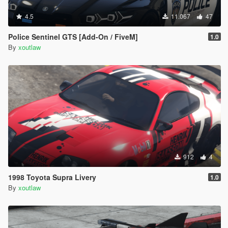
4.5
11.067
47
Police Sentinel GTS [Add-On / FiveM]
1.0
By
xoutlaw
912
4
1998 Toyota Supra Livery
1.0
By
xoutlaw