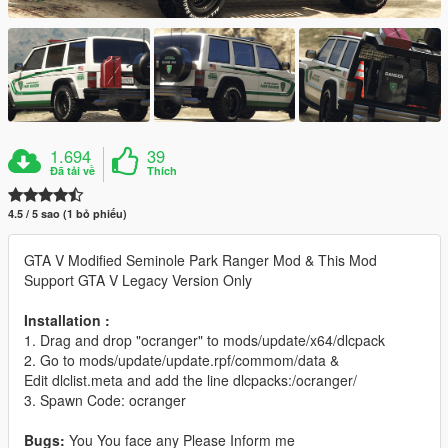
1.694
39
Đã tải về
Thích
4.5 / 5 sao (1 bỏ phiếu)
GTA V Modified Seminole Park Ranger Mod & This Mod
Support GTA V Legacy Version Only
Installation :
1. Drag and drop "ocranger" to mods/update/x64/dlcpack
2. Go to mods/update/update.rpf/commom/data &
Edit dlclist.meta and add the line dlcpacks:/ocranger/
3. Spawn Code: ocranger
Bugs:
You You face any Please Inform me