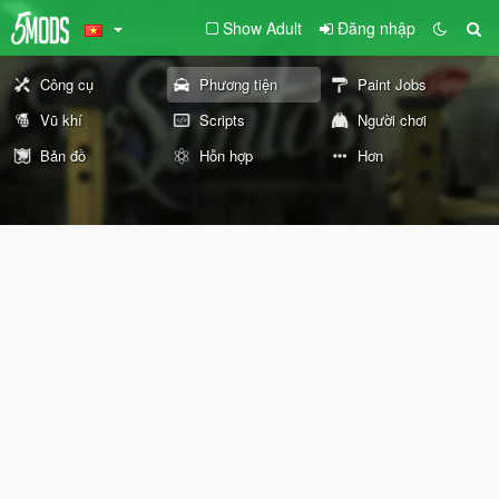
Show Adult
Đăng nhập
Công cụ
Phương tiện
Paint Jobs
Vũ khí
Scripts
Người chơi
Bản đồ
Hỗn hợp
Hơn