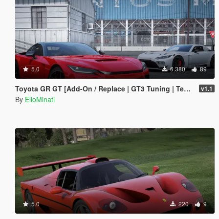
5.0
6.380
89
Toyota GR GT [Add-On / Replace | GT3 Tuning | Template | LODS]
v1.1
By
ElioMinati
5.0
220
9