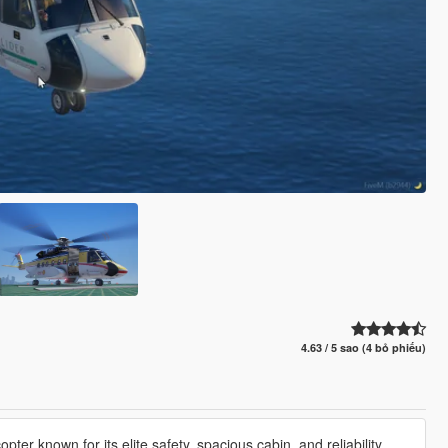
4.63 / 5 sao (4 bỏ phiếu)
ter known for its elite safety, spacious cabin, and reliability.