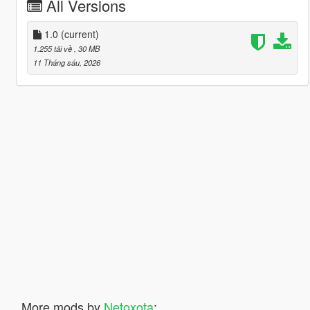
All Versions
1.0
(current)
1.255 tải về
, 30 MB
11 Tháng sáu, 2026
More mods by
Netoxota
: