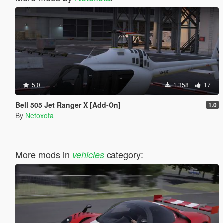
5.0
1.358
17
Bell 505 Jet Ranger X [Add-On]
1.0
By
Netoxota
More mods in
category:
vehicles