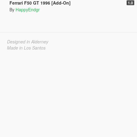
Ferrari F50 GT 1996 [Add-On]
1.0
By
HappyEndgr
Designed in Alderney
Made in Los Santos