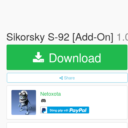
Sikorsky S-92 [Add-On]
1.
Download
Share
Netoxota
Đóng góp với