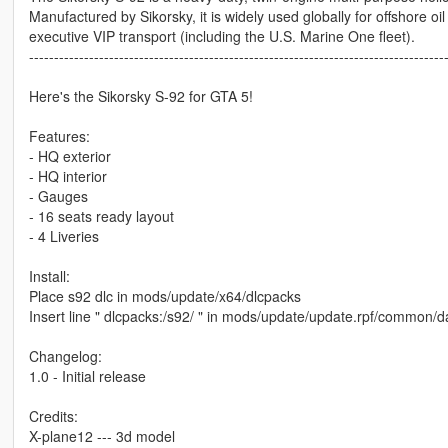
Manufactured by Sikorsky, it is widely used globally for offshore 
executive VIP transport (including the U.S. Marine One fleet).
-----------------------------------------------------------------------------------
Here's the Sikorsky S-92 for GTA 5!
Features:
- HQ exterior
- HQ interior
- Gauges
- 16 seats ready layout
- 4 Liveries
Install:
Place s92 dlc in mods/update/x64/dlcpacks
Insert line " dlcpacks:/s92/ " in mods/update/update.rpf/common/da
Changelog:
1.0 - Initial release
Credits:
X-plane12 --- 3d model