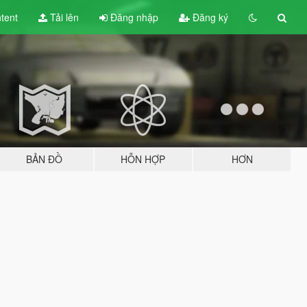
tent
Tải lên
Đăng nhập
Đăng ký
BẢN ĐỒ
HỖN HỢP
HƠN