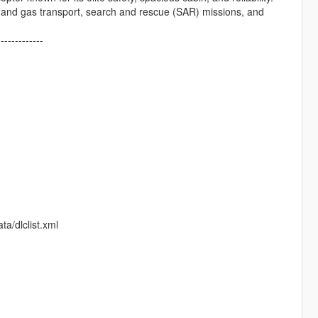
oil and gas transport, search and rescue (SAR) missions, and
-------------
ta/dlclist.xml