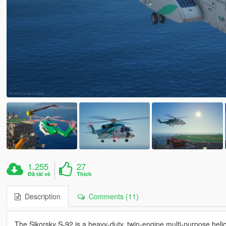
1.255
27
Đã tải về
Thích
Description
Comments (11)
The Sikorsky S-92 is a heavy-duty, twin-engine multi-purpose helicop