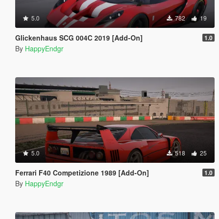
5.0
782
19
Glickenhaus SCG 004C 2019 [Add-On]
1.0
By
HappyEndgr
5.0
518
25
Ferrari F40 Competizione 1989 [Add-On]
1.0
By
HappyEndgr