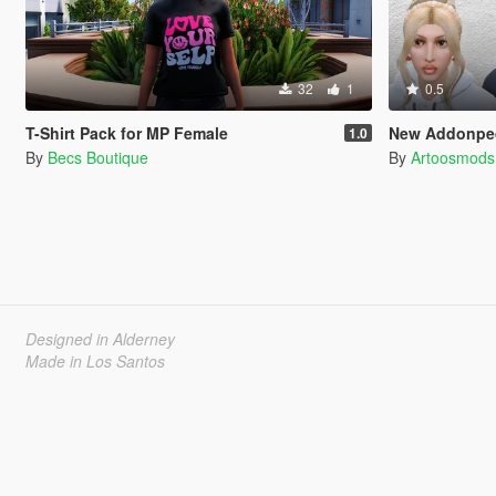
32
1
0.5
T-Shirt Pack for MP Female
New Addonped
1.0
By
Becs Boutique
By
Artoosmods
Designed in Alderney
Made in Los Santos