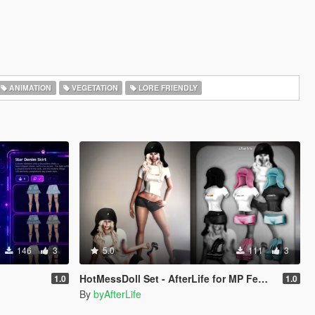
ANIMATION
VEGETATION
LORE FRIENDLY
146
3
5.0
111
3
HotMessDoll Set - AfterLife for MP Female (fitted on Slut Body)
1.0
1.0
By
byAfterLife