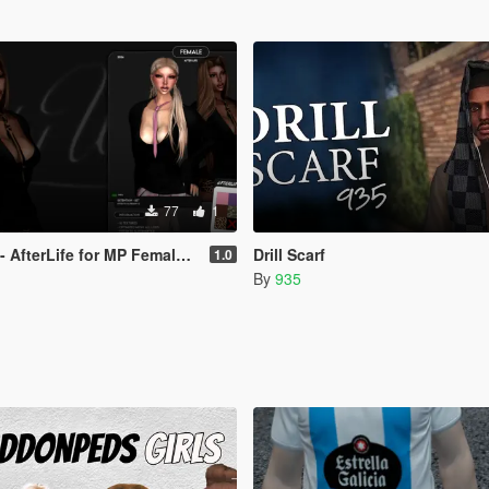
77
1
ife for MP Female (fitted on Slut Body)
Drill Scarf
1.0
By
935