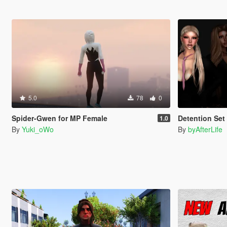
5.0
78
0
Spider-Gwen for MP Female
Detention Set - AfterL
1.0
By
Yuki_oWo
By
byAfterLife