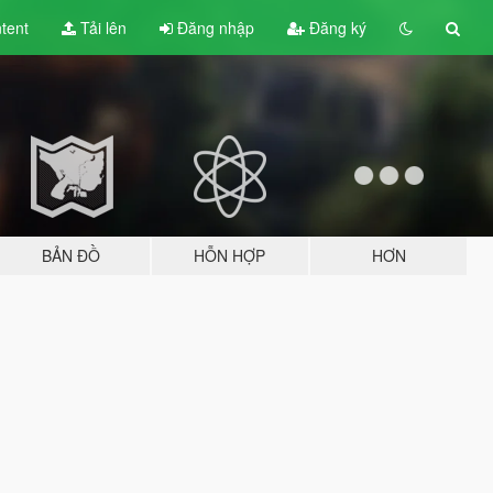
tent
Tải lên
Đăng nhập
Đăng ký
BẢN ĐỒ
HỖN HỢP
HƠN