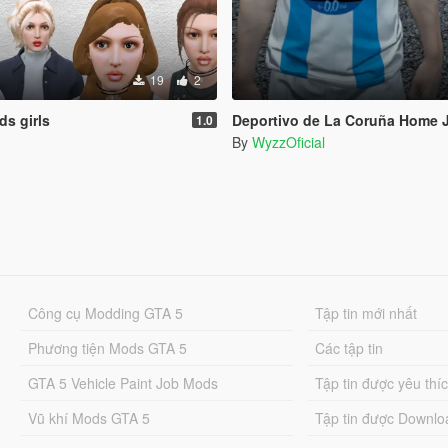
19
2
s girls
Deportivo de La Coruña Home Jersey (
1.0
By
WyzzOficial
Công cụ Modding GTA 5
Tập tin mới nhất
Phương tiện Mods GTA 5
Các tập tin
GTA 5 Vehicle Paint Job Mods
Tập tin được yêu thí
Vũ khí Mods GTA 5
Tập tin được Downlo