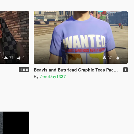
77
2
37
1
Beavis and ButtHead Graphic Tees Pack for MP Male
1.0.0
1
By
ZeroDay1337