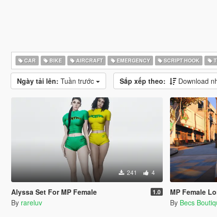
CAR
BIKE
AIRCRAFT
EMERGENCY
SCRIPT HOOK
T
Ngày tải lên:
Tuần trước
Sắp xếp theo:
Download nhi
241
4
Alyssa Set For MP Female
MP Female Lo
1.0
By
rareluv
By
Becs Bouti