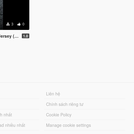
3
0
MP Male)
1.0
Liên hệ
Chính sách riêng tư
ch nhất
Cookie Policy
ad nhiều nhất
Manage cookie settings