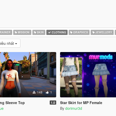
RAINER
MISSION
SKIN
CLOTHING
GRAPHICS
JEWELLERY
ều nhất
148
1
ng Sleeve Top
Star Skirt for MP Female
1.0
que
By
dorimur3d