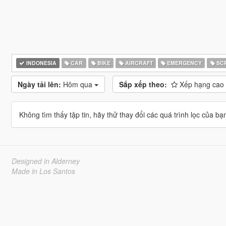
INDONESIA
CAR
BIKE
AIRCRAFT
EMERGENCY
SCR
Ngày tải lên:
Hôm qua
Sắp xếp theo:
Xếp hạng cao
Không tìm thấy tập tin, hãy thử thay đổi các quá trình lọc của bạ
Designed in Alderney
Made in Los Santos