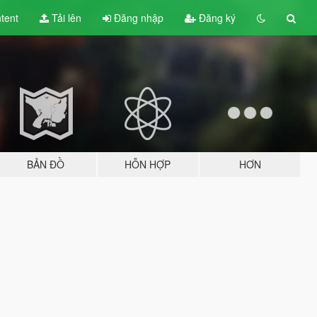
tent
Tải lên
Đăng nhập
Đăng ký
BẢN ĐỒ
HỖN HỢP
HƠN