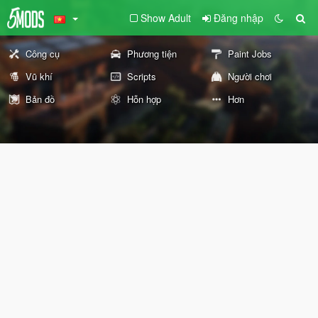
Show Adult
Đăng nhập
Công cụ
Phương tiện
Paint Jobs
Vũ khí
Scripts
Người chơi
Bản đồ
Hỗn hợp
Hơn