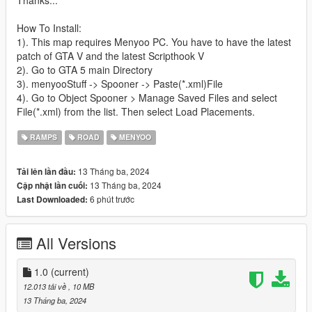
Thanks...
How To Install:
1). This map requires Menyoo PC. You have to have the latest
patch of GTA V and the latest Scripthook V
2). Go to GTA 5 main Directory
3). menyooStuff -> Spooner -> Paste(*.xml)File
4). Go to Object Spooner > Manage Saved Files and select
File(*.xml) from the list. Then select Load Placements.
RAMPS
ROAD
MENYOO
13 Tháng ba, 2024
Tải lên lần đầu:
13 Tháng ba, 2024
Cập nhật lần cuối:
6 phút trước
Last Downloaded:
All Versions
1.0
(current)
12.013 tải về
, 10 MB
13 Tháng ba, 2024