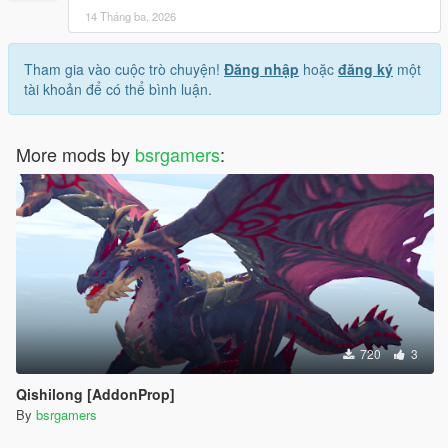
14 Tháng ba, 2026
Tham gia vào cuộc trò chuyện!
Đăng nhập
hoặc
đăng ký
một
tài khoản để có thể bình luận.
More mods by
bsrgamers
:
720
3
Qishilong [AddonProp]
By
bsrgamers