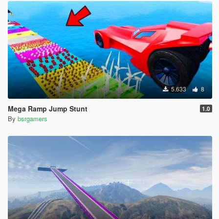
5.633
8
Mega Ramp Jump Stunt
1.0
By
bsrgamers