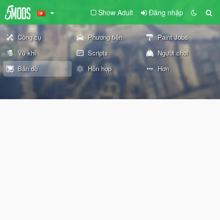
Show Adult
Đăng nhập
Công cụ
Phương tiện
Paint Jobs
Vũ khí
Scripts
Người chơi
Bản đồ
Hỗn hợp
Hơn