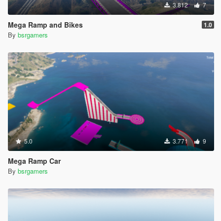
3.812
7
Mega Ramp and Bikes
1.0
By
bsrgamers
5.0
3.771
9
Mega Ramp Car
By
bsrgamers