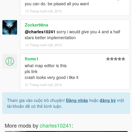
you can do. be pissed all you want
13 Tháng mười một, 2015
Zocker98ns
@charles10241
sorry i would give you 4 and a half
stars better implementation
14 Tháng mười một, 2015
flomo1
what map editor is this
pls link
crash looks very good i like it
21 Tháng mười một, 2015
Tham gia vào cuộc trò chuyện!
Đăng nhập
hoặc
đăng ký
một
tài khoản để có thể bình luận.
More mods by
charles10241
: