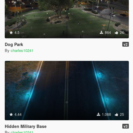
4.5
864
26
Dog Park
v2
By
charles10241
4.44
1.088
25
Hidden Military Base
v3
By
charles10241