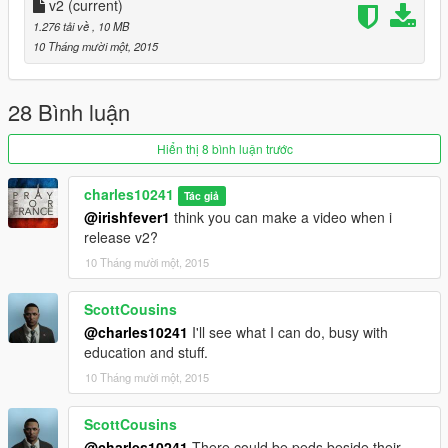
v2
(current)
Download the newest version of Map Editor by Guadmaz.
1.276 tải về
, 10 MB
10 Tháng mười một, 2015
https://www.gta5-mods.com/scripts/map-editor
When you get it working, go to "load map"
28 Bình luận
Type in what ever ".xmls" you would like and your done
Hiển thị 8 bình luận trước
don't be near the park as its loading in this may cause issues!
charles10241
Tác giả
@irishfever1
think you can make a video when i
!!! --- Do not reupload this mod without my permission --- !!!
release v2?
10 Tháng mười một, 2015
ScottCousins
@charles10241
I'll see what I can do, busy with
education and stuff.
10 Tháng mười một, 2015
ScottCousins
@charles10241
There could be peds beside their