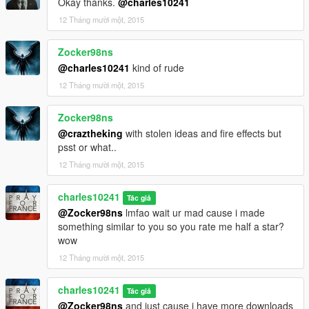
Okay thanks.
@charles10241
12 Tháng mười một, 2015
Zocker98ns
@charles10241
kind of rude
12 Tháng mười một, 2015
Zocker98ns
@craztheking
with stolen ideas and fire effects but
psst or what..
12 Tháng mười một, 2015
charles10241
Tác giả
@Zocker98ns
lmfao wait ur mad cause i made
something similar to you so you rate me half a star?
wow
12 Tháng mười một, 2015
charles10241
Tác giả
@Zocker98ns
and just cause i have more downloads