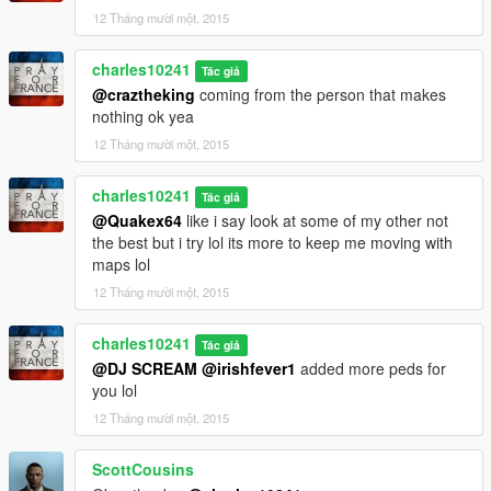
12 Tháng mười một, 2015
charles10241
Tác giả
@craztheking
coming from the person that makes
nothing ok yea
12 Tháng mười một, 2015
charles10241
Tác giả
@Quakex64
like i say look at some of my other not
the best but i try lol its more to keep me moving with
maps lol
12 Tháng mười một, 2015
charles10241
Tác giả
@DJ SCREAM
@irishfever1
added more peds for
you lol
12 Tháng mười một, 2015
ScottCousins