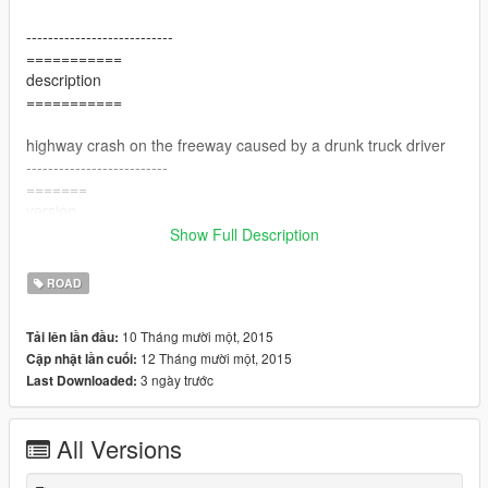
---------------------------
===========
description
===========
highway crash on the freeway caused by a drunk truck driver
--------------------------
=======
version
=======
Show Full Description
v1 added scene
ROAD
v2 added more peds. added live news broadcast and camera
10 Tháng mười một, 2015
Tải lên lần đầu:
men
12 Tháng mười một, 2015
Cập nhật lần cuối:
3 ngày trước
Last Downloaded:
-----------------------
installation:
All Versions
Put all ".xmls" in your GTA directory.