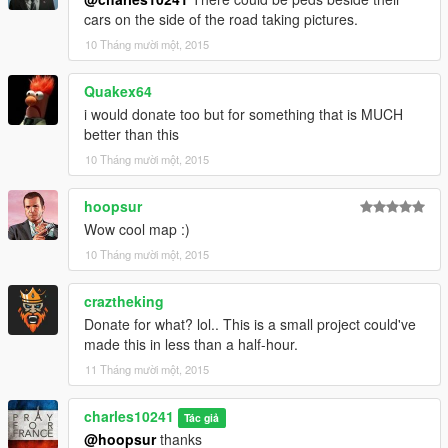
cars on the side of the road taking pictures.
10 Tháng mười một, 2015
Quakex64
i would donate too but for something that is MUCH
better than this
10 Tháng mười một, 2015
hoopsur
Wow cool map :)
10 Tháng mười một, 2015
craztheking
Donate for what? lol.. This is a small project could've
made this in less than a half-hour.
11 Tháng mười một, 2015
charles10241
Tác giả
@hoopsur
thanks