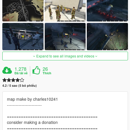
Expand to see all images and videos
1.278
26
Đã tải về
Thích
4.2 / 5 sao (5 bỏ phiếu)
map make by charles10241
------------------------
=======================================
consider making a donation
=======================================