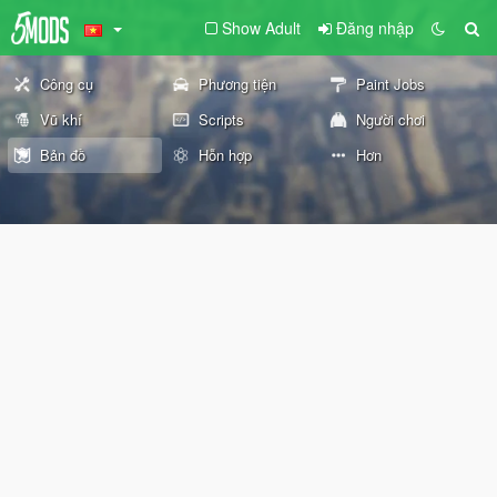
Show Adult
Đăng nhập
Công cụ
Phương tiện
Paint Jobs
Vũ khí
Scripts
Người chơi
Bản đồ
Hỗn hợp
Hơn