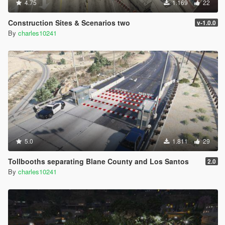
4.75
1.169
22
Construction Sites & Scenarios two
v-1.0.0
By
charles10241
5.0
1.811
29
Tollbooths separating Blane County and Los Santos
2.0
By
charles10241