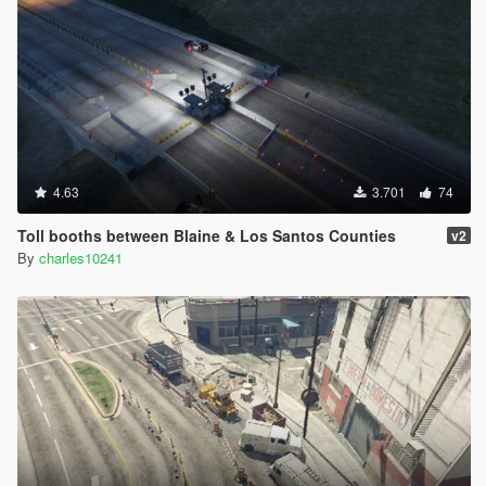
4.63
3.701
74
Toll booths between Blaine & Los Santos Counties
v2
By
charles10241