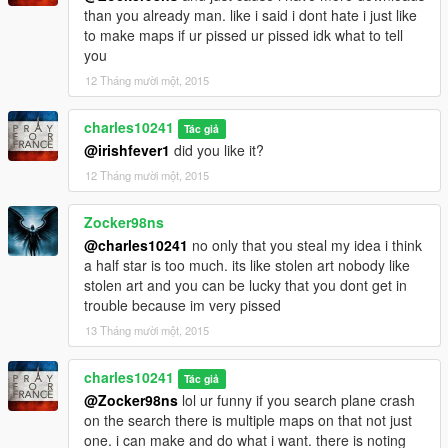
than you already man. like i said i dont hate i just like
to make maps if ur pissed ur pissed idk what to tell
you
12 Tháng mười một, 2015
charles10241
Tác giả
@irishfever1
did you like it?
12 Tháng mười một, 2015
Zocker98ns
@charles10241
no only that you steal my idea i think
a half star is too much. its like stolen art nobody like
stolen art and you can be lucky that you dont get in
trouble because im very pissed
13 Tháng mười một, 2015
charles10241
Tác giả
@Zocker98ns
lol ur funny if you search plane crash
on the search there is multiple maps on that not just
one. i can make and do what i want. there is noting