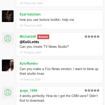
24 Tháng một, 2020
Eyal katzman
how you use texture toolkit> help me
06 Tháng hai, 2020
Michal34K
Banned
@EaGLe09x
Can you create TV News Studio?
07 Tháng ba, 2020
KyloRambo
Can you make a Fox News version, I want to blow up
their studio lmao
18 Tháng tư, 2020
guga_1998
it works perfectly. How do I get the CNN vans? Didn't
find to download.