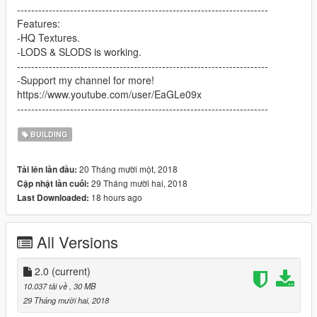
-----------------------------------------------------------------------
Features:
-HQ Textures.
-LODS & SLODS is working.
-----------------------------------------------------------------------
-Support my channel for more!
https://www.youtube.com/user/EaGLe09x
-----------------------------------------------------------------------
BUILDING
20 Tháng mười một, 2018
Tải lên lần đầu:
29 Tháng mười hai, 2018
Cập nhật lần cuối:
18 hours ago
Last Downloaded:
All Versions
2.0
(current)
10.037 tải về
, 30 MB
29 Tháng mười hai, 2018