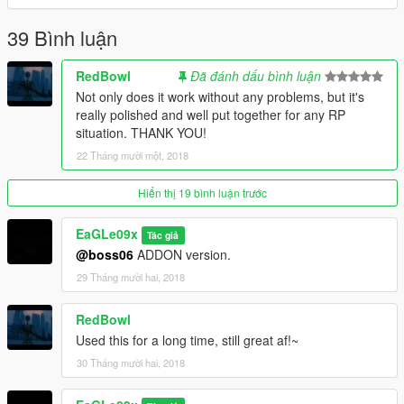
39 Bình luận
RedBowl
Đã đánh dấu bình luận
Not only does it work without any problems, but it's
really polished and well put together for any RP
situation. THANK YOU!
22 Tháng mười một, 2018
Hiển thị 19 bình luận trước
EaGLe09x
Tác giả
@boss06
ADDON version.
29 Tháng mười hai, 2018
RedBowl
Used this for a long time, still great af!~
30 Tháng mười hai, 2018