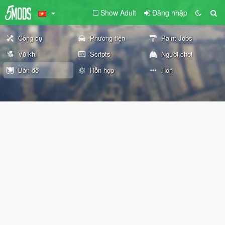
Show Adult
Đăng nhập
Công cụ
Phương tiện
Paint Jobs
Vũ khí
Scripts
Người chơi
Bản đồ
Hỗn hợp
Hơn