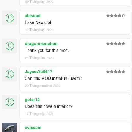
09 Tháng bảy, 2020
alasuad
Fake News lol
12 Tháng bảy, 2020
dragonmanahan
Thank you for this mod.
04 Tháng tám, 2020
JayceWu0617
Can this MOD install in Fivem?
20 Tháng mười hai, 2020
golar12
Does this have a interior?
17 Tháng một, 2021
evissam