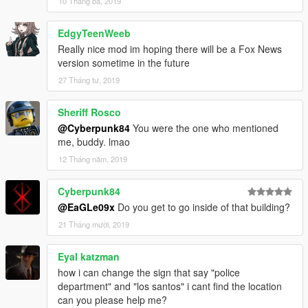
10 Tháng ba, 2019
EdgyTeenWeeb
Really nice mod im hoping there will be a Fox News
version sometime in the future
27 Tháng tư, 2019
Sheriff Rosco
@Cyberpunk84
You were the one who mentioned
me, buddy. lmao
12 Tháng năm, 2019
Cyberpunk84
@EaGLe09x
Do you get to go inside of that building?
21 Tháng mười, 2019
Eyal katzman
how i can change the sign that say "police
department" and "los santos" i cant find the location
can you please help me?