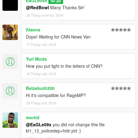
EaGLe09x
Tác giả
@RedBowl
Many Thanks Sir!
30 Tháng mười hai, 2018
IUaena
Dope! Waiting for CNN News Van
17 Tháng một, 2019
Yuri Mods
How you put light in the letters of CNN?
18 Tháng một, 2019
Belzebuth200
Hi it's compatible for RageMP?
22 Tháng một, 2019
mortid
@EaGLe09x
you did not change this file
kt1_12_policedep+hidr.ytd ;)