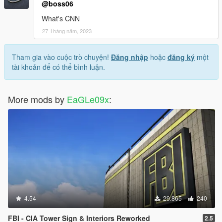
@boss06
What's CNN
27 Tháng năm, 2023
Tham gia vào cuộc trò chuyện!
Đăng nhập
hoặc
đăng ký
một
tài khoản để có thể bình luận.
More mods by
EaGLe09x
:
4.54
29.865
240
FBI - CIA Tower Sign & Interiors Reworked
2.5