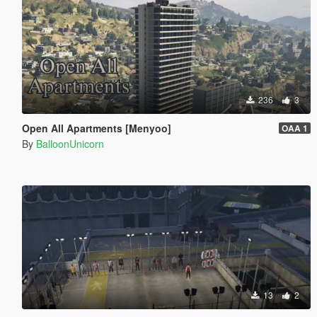
236
3
Open All Apartments [Menyoo]
OAA 1
By
BalloonUnicorn
13
2