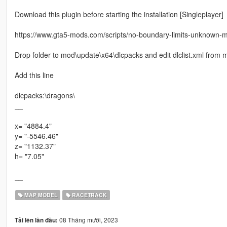
Download this plugin before starting the installation [Singleplayer]
https://www.gta5-mods.com/scripts/no-boundary-limits-unknown-
Drop folder to mod\update\x64\dlcpacks and edit dlclist.xml fro
Add this line
dlcpacks:\dragons\
__
x= "4884.4"
y= "-5546.46"
z= "1132.37"
h= "7.05"
__
MAP MODEL
RACETRACK
08 Tháng mười, 2023
Tải lên lần đầu: