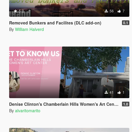
5.0
56
7
Removed Bunkers and Facilites (DLC add-on)
0.1
By
William Halverd
41
1
Denise Clinton's Chamberlain Hills Women's Art Center
1.0
By
alvaritomarito