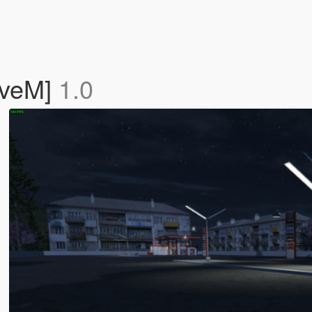
iveM]
1.0