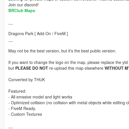
Join our discord!
BRClub Maps
__
Dragons Park [ Add-On / FiveM ]
__
May not be the best version, but it's the best public version.
If you want to change the logo on the map, please replace the ytd f
but
PLEASE DO NOT
re-upload this map elsewhere
WITHOUT M
Converted by THUK
Featured:
- All emssive model and light works
- Optimized collision (no collision with metal objects while editing cl
- FiveM Ready.
- Custom Textures
__