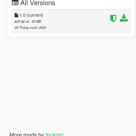
All Versions
1.0
(current)
635 tải về
, 30 MB
08 Tháng mười, 2023
More mods by
thukzin
: