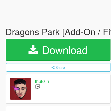
Dragons Park [Add-On / F
Download
Share
thukzin