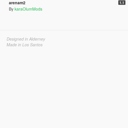
arenam2
1.1
By
karaOlumMods
Designed in Alderney
Made in Los Santos