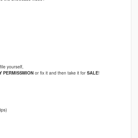
ile yourself,
Y PERMISSMION
or fix it and then take it for
SALE
!
ips)