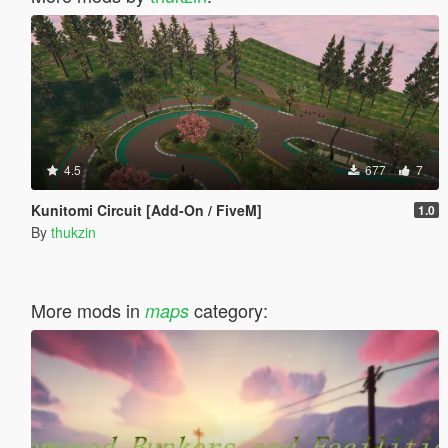
4.5
677
7
Kunitomi Circuit [Add-On / FiveM]
1.0
By
thukzin
More mods in
category:
maps