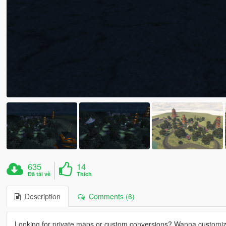
635
14
Đã tải về
Thích
Description
Comments (6)
Looking for private maps or custom conversions? Wanna customi