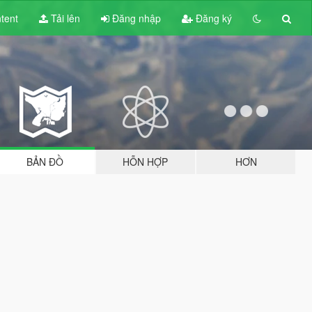
tent
Tải lên
Đăng nhập
Đăng ký
BẢN ĐỒ
HỖN HỢP
HƠN