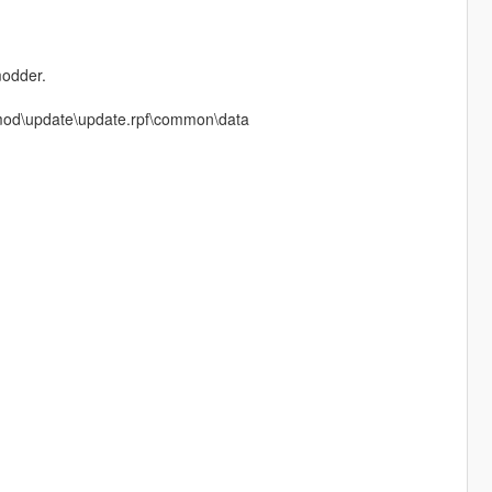
modder.
m mod\update\update.rpf\common\data