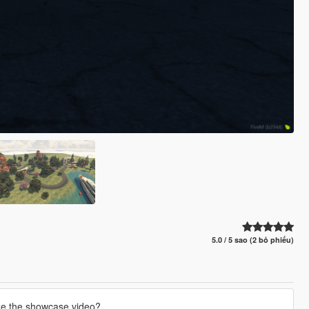
5.0 / 5 sao (2 bỏ phiếu)
ze the showcase video?