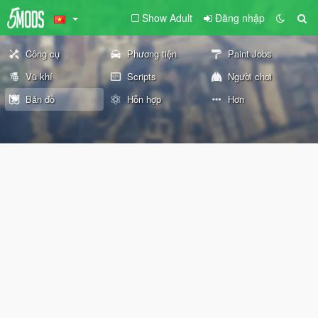
Show Adult
Đăng nhập
Công cụ
Phương tiện
Paint Jobs
Vũ khí
Scripts
Người chơi
Bản đồ
Hỗn hợp
Hơn