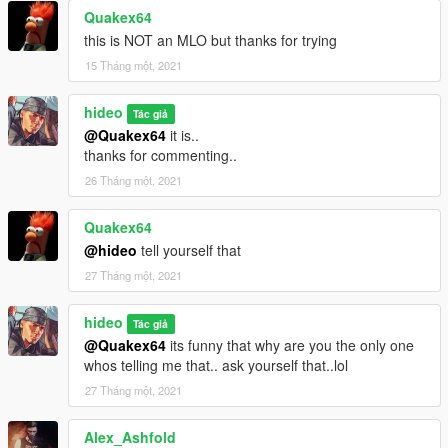
Quakex64
dlcpacks:\gsco_building\
this is NOT an MLO but thanks for trying
15 Tháng một, 2021
hideo
Tác giả
@Quakex64
it is..
thanks for commenting..
26 Tháng một, 2021
Quakex64
@hideo
tell yourself that
27 Tháng một, 2021
hideo
Tác giả
@Quakex64
its funny that why are you the only one
whos telling me that.. ask yourself that..lol
27 Tháng một, 2021
Alex_Ashfold