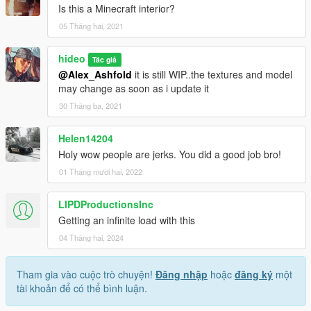
Is this a Minecraft interior?
05 Tháng hai, 2021
hideo
Tác giả
@Alex_Ashfold
it is still WIP..the textures and model
may change as soon as i update it
30 Tháng ba, 2021
Helen14204
Holy wow people are jerks. You did a good job bro!
01 Tháng mười hai, 2022
LIPDProductionsInc
Getting an infinite load with this
04 Tháng hai, 2024
Tham gia vào cuộc trò chuyện!
Đăng nhập
hoặc
đăng ký
một
tài khoản để có thể bình luận.