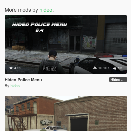
More mods by
hideo
:
4.22
10.107
53
Hideo Police Menu
Hideo Police Menu 0.4
By
hideo