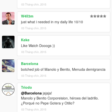
03 Tháng chín, 2015
W4ll3m
just what i needed in my daily life 10/10
03 Tháng chín, 2015
Keke
Like Watch Dooogs ))
03 Tháng chín, 2015
Barcelona
botched job of Manolo y Benito, Menuda demigrancia
03 Tháng chín, 2015
Triodo
@Barcelona
jajaja!
Manolo y Benito Corporeision, héroes del ladrillo.
¿Porqué no Pepe Gotera y Otilio?
03 Tháng chín, 2015