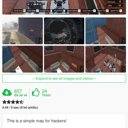
Expand to see all images and videos
657
24
Đã tải về
Thích
4.44 / 5 sao (8 bỏ phiếu)
This is a simple map for hackers!