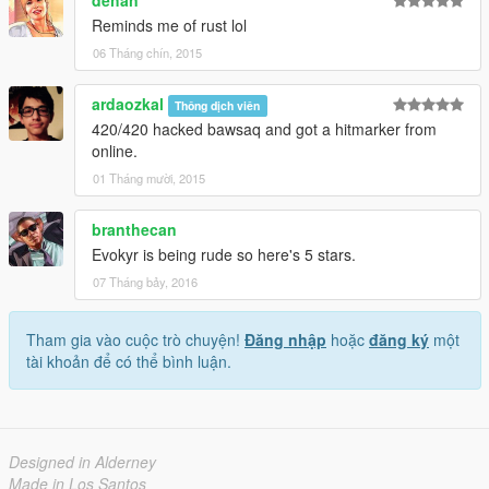
dehan
Reminds me of rust lol
06 Tháng chín, 2015
ardaozkal
Thông dịch viên
420/420 hacked bawsaq and got a hitmarker from
online.
01 Tháng mười, 2015
branthecan
Evokyr is being rude so here's 5 stars.
07 Tháng bảy, 2016
Tham gia vào cuộc trò chuyện!
Đăng nhập
hoặc
đăng ký
một
tài khoản để có thể bình luận.
Designed in Alderney
Made in Los Santos