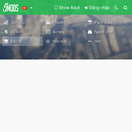
Show Adult
Đăng nhập
Công cụ
Phương tiện
Paint Jobs
Vũ khí
Scripts
Người chơi
Bản đồ
Hỗn hợp
Hơn