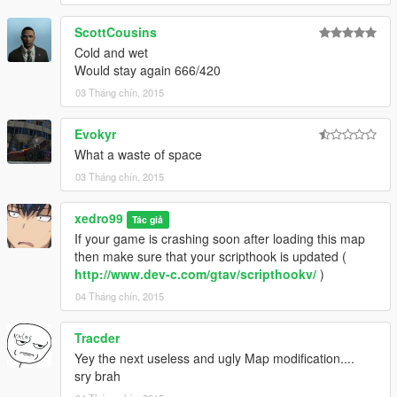
ScottCousins
Cold and wet
Would stay again 666/420
03 Tháng chín, 2015
Evokyr
What a waste of space
03 Tháng chín, 2015
xedro99
Tác giả
If your game is crashing soon after loading this map
then make sure that your scripthook is updated (
http://www.dev-c.com/gtav/scripthookv/
)
04 Tháng chín, 2015
Tracder
Yey the next useless and ugly Map modification....
sry brah