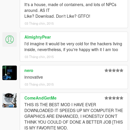
It's a house, made of containers, and lots of NPCs
around. AS IT
Like? Download. Don't Like? GTFO!
03 Tháng chín, 2015
AlmightyPear
I'd imagine it would be very cold for the hackers living
inside, nevertheless, if you're happy with it I am too
03 Tháng chín, 2015
nero
innovative
03 Tháng chín, 2015
ComeAndGetMe
THIS IS THE BEST MOD I HAVE EVER
DOWNLOADED IT SPEEDS UP MY COMPUTER THE
GRAPHICS ARE ENHANCED, I HONESTLY DON'T
THINK YOU COULD OF DONE A BETTER JOB [THIS
IS MY FAVORITE MOD.