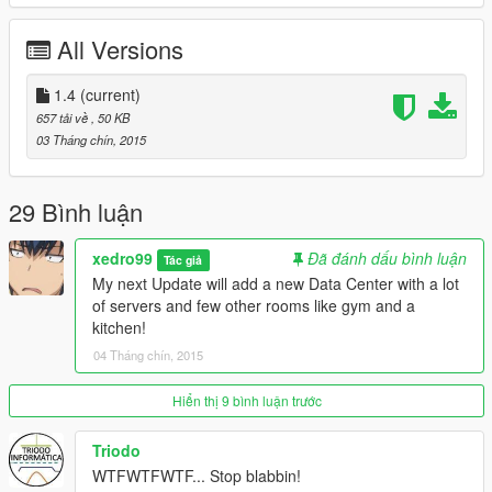
a new building and connect them with a lobby to make this
base more big and I willl include a runway.
All Versions
If there is any issues/feedback then feel free to report them in
comment section!
1.4
(current)
657 tải về
, 50 KB
Sorry for such a bad quality of screenshot I made this map
03 Tháng chín, 2015
on a LowEnd PC
Update
29 Bình luận
-> Added a new private room in second building with a
gym
xedro99
Đã đánh dấu bình luận
Tác giả
-> Made few improvements
My next Update will add a new Data Center with a lot
-> Added more lights
of servers and few other rooms like gym and a
kitchen!
Thanks
04 Tháng chín, 2015
-Xedro
Hiển thị 9 bình luận trước
Triodo
WTFWTFWTF... Stop blabbin!