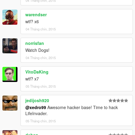
04 Tháng chín, 2015
warendser
wtf? x6
04 Tháng chín, 2015
norrisfan
Watch Dogs!
04 Tháng chín, 2015
VitoDaKing
wtf? x7
05 Tháng chín, 2015
jedijosh920
@xedro99
Awesome hacker base! Time to hack
LifeInvader.
05 Tháng chín, 2015