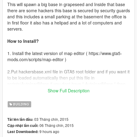
This will spawn a big base in grapeseed and Inside that base
there are some hackers this base is secured by security guards
and this includes a small parking at the basement the office is
in first floor it also has a helipad and a lot of computers and
servers.
How to Install?
1. Install the latest version of map editor ( https://www.gta5-
mods.com/scripts/map-editor )
2.Put hackersbase.xml file in GTA5 root folder and if you want it
to be loaded automatically then put this file in
scripts/AutoloadMaps if you dont have " AutoloadMaps " then
you can make one new folder and name it as " AutoloadMaps"
Show Full Description
in script folder.
BUILDING
3. To load it open map editor then go to Load and then select
CML and then type " hackersbase " it is not required for those
03 Tháng chín, 2015
Tải lên lần đầu:
whp are using AutoloadMaps.
06 Tháng chín, 2015
Cập nhật lần cuối:
9 hours ago
Last Downloaded:
You can find the location in the screenshots and soon I will add