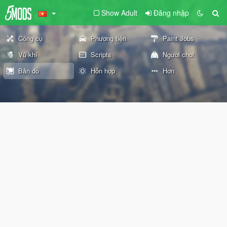
Show Adult
Đăng nhập
Công cụ
Phương tiện
Paint Jobs
Vũ khí
Scripts
Người chơi
Bản đồ
Hỗn hợp
Hơn