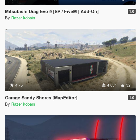
Mitsubishi Drag Evo 9 [SP / FiveM | Add-On]
1.0
By
Razer kobain
4.75
4.634
32
Garage Sandy Shores [MapEditor]
1.0
By
Razer kobain