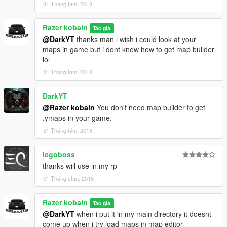
31 Tháng tám, 2018
Razer kobain
Tác giả
@DarkYT
thanks man i wish i could look at your
maps in game but i dont know how to get map builder
lol
31 Tháng tám, 2018
DarkYT
@Razer kobain
You don't need map builder to get
.ymaps in your game.
31 Tháng tám, 2018
legoboss
thanks will use in my rp
01 Tháng chín, 2018
Razer kobain
Tác giả
@DarkYT
when i put it in my main directory it doesnt
come up when i try load maps in map editor