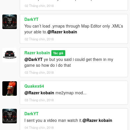
02 Tháng chín, 2018
DarkYT
You can’t load .ymaps through Map Editor only .XML’s
your able to.
@Razer kobain
02 Tháng chín, 2018
Razer kobain
Tác giả
@DarkYT
ye but you said i could get them in my
game so how do i do that
03 Tháng chín, 2018
Quakex64
@Razer kobain
me2ymap mod...
03 Tháng chín, 2018
DarkYT
I sent you a video man watch it.
@Razer kobain
04 Tháng chín, 2018