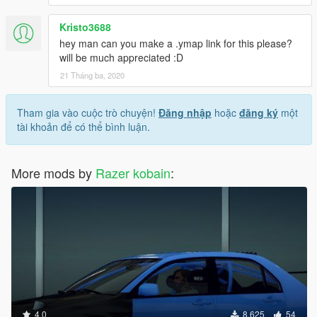
Kristo3688
hey man can you make a .ymap link for this please?
will be much appreciated :D
21 Tháng ba, 2020
Tham gia vào cuộc trò chuyện!
Đăng nhập
hoặc
đăng ký
một
tài khoản để có thể bình luận.
More mods by
Razer kobain
:
4.0
8.625
54