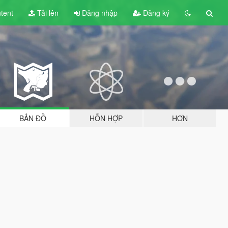
tent
Tải lên
Đăng nhập
Đăng ký
BẢN ĐỒ
HỖN HỢP
HƠN