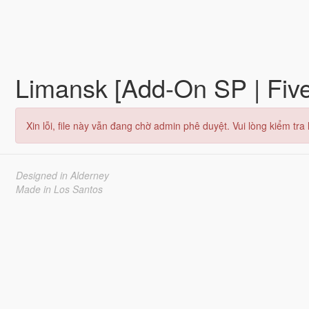
Limansk [Add-On SP | Fi
Xin lỗi, file này vẫn đang chờ admin phê duyệt. Vui lòng kiểm tra l
Designed in Alderney
Made in Los Santos