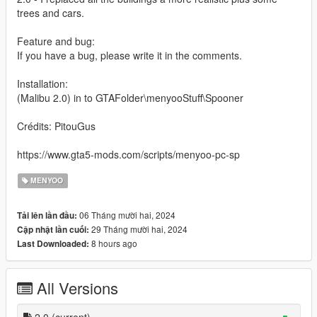
trees and cars.
Feature and bug:
If you have a bug, please write it in the comments.
Installation:
(Malibu 2.0) in to GTAFolder\menyooStuff\Spooner
Crédits: PitouGus
https://www.gta5-mods.com/scripts/menyoo-pc-sp
MENYOO
06 Tháng mười hai, 2024
Tải lên lần đầu:
29 Tháng mười hai, 2024
Cập nhật lần cuối:
8 hours ago
Last Downloaded:
All Versions