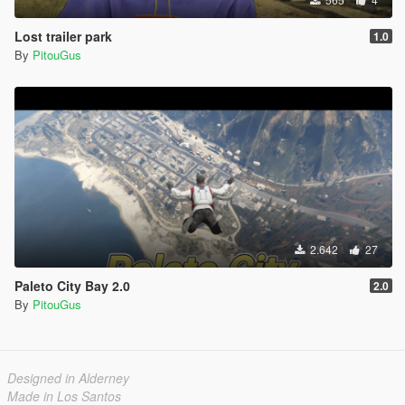
Lost trailer park
1.0
By
PitouGus
2.642
27
Paleto City Bay 2.0
2.0
By
PitouGus
Designed in Alderney
Made in Los Santos