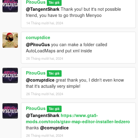
PitouGus
Tác giả
@TangentShark
Thank you! but it's not possible
friend, you have to go through Menyoo
14 Tháng mười hai, 2024
corruptdice
@PitouGus
you can make a folder called
AutoLoadMaps and put xml inside
26 Tháng mười hai, 2024
PitouGus
Tác giả
@corruptdice
great thank you, I didn't even know
that it's actually very simple!
26 Tháng mười hai, 2024
PitouGus
Tác giả
@TangentShark
https://www.gta5-
mods.com/tools/gtav-map-editor-installer-ledzero
thanks
@corruptdice
26 Tháng mười hai, 2024