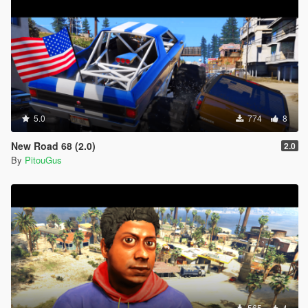
5.0
774
8
New Road 68 (2.0)
2.0
By
PitouGus
565
4