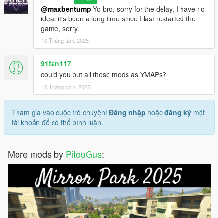
@maxbentump
Yo bro, sorry for the delay, I have no
idea, it's been a long time since I last restarted the
game, sorry.
10 Tháng tám, 2025
91fan117
could you put all these mods as YMAPs?
10 Tháng chín, 2025
Tham gia vào cuộc trò chuyện!
Đăng nhập
hoặc
đăng ký
một
tài khoản để có thể bình luận.
More mods by
PitouGus
: