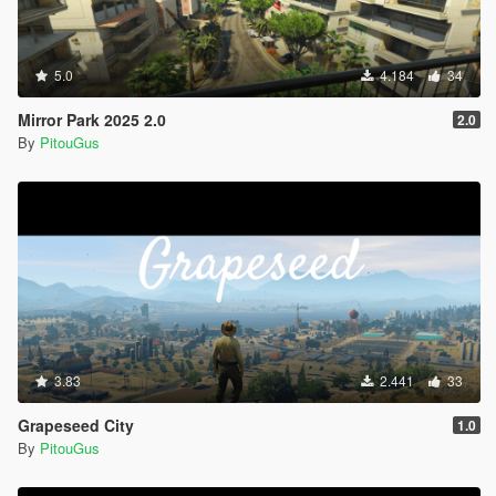
5.0
4.184
34
Mirror Park 2025 2.0
2.0
By
PitouGus
3.83
2.441
33
Grapeseed City
1.0
By
PitouGus