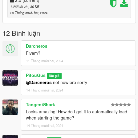
2.0
(current)
1.265 tải về
, 30 KB
28 Tháng mười hai, 2024
12 Bình luận
Darcneros
Fivem?
11 Tháng mười hai, 2024
PitouGus
Tác giả
@Darcneros
not now bro sorry
14 Tháng mười hai, 2024
TangentShark
Looks amazing! How do I get it to automatically load
when starting the game?
14 Tháng mười hai, 2024