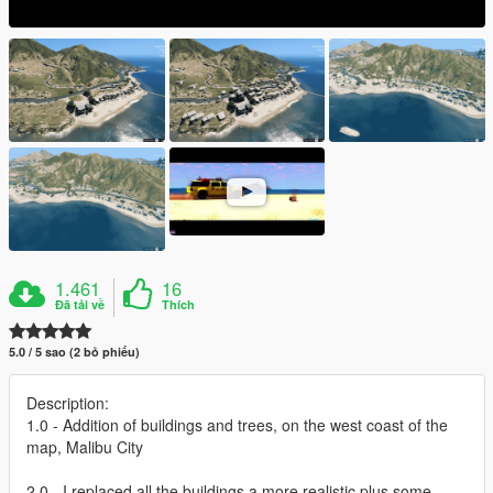
1.461
16
Đã tải về
Thích
5.0 / 5 sao (2 bỏ phiếu)
Description:
1.0 - Addition of buildings and trees, on the west coast of the
map, Malibu City
2.0 - I replaced all the buildings a more realistic plus some