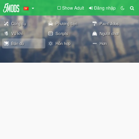
Show Adult
Đăng nhập
Công cụ
Phương tiện
Paint Jobs
Vũ khí
Scripts
Người chơi
Bản đồ
Hỗn hợp
Hơn