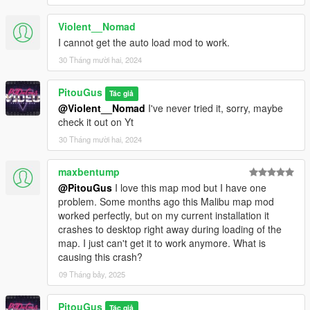
Violent__Nomad
I cannot get the auto load mod to work.
30 Tháng mười hai, 2024
PitouGus
Tác giả
@Violent__Nomad
I've never tried it, sorry, maybe
check it out on Yt
30 Tháng mười hai, 2024
maxbentump
@PitouGus
I love this map mod but I have one
problem. Some months ago this Malibu map mod
worked perfectly, but on my current installation it
crashes to desktop right away during loading of the
map. I just can't get it to work anymore. What is
causing this crash?
09 Tháng bảy, 2025
PitouGus
Tác giả