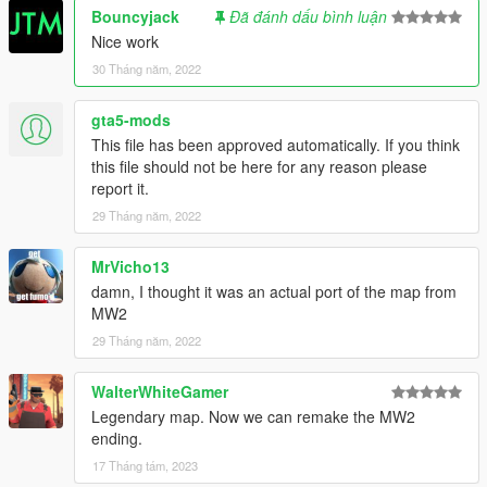
Bouncyjack
Đã đánh dấu bình luận
Nice work
30 Tháng năm, 2022
gta5-mods
This file has been approved automatically. If you think
this file should not be here for any reason please
report it.
29 Tháng năm, 2022
MrVicho13
damn, I thought it was an actual port of the map from
MW2
29 Tháng năm, 2022
WalterWhiteGamer
Legendary map. Now we can remake the MW2
ending.
17 Tháng tám, 2023