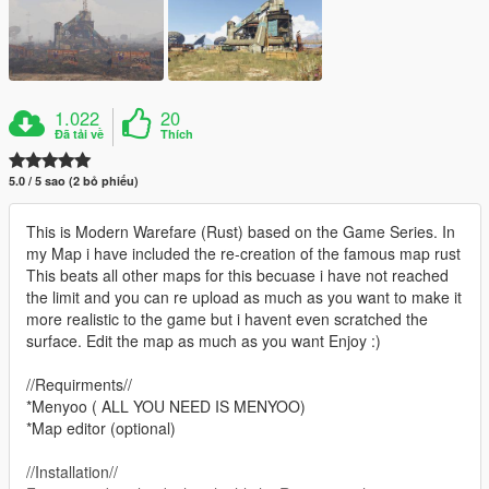
1.022
20
Đã tải về
Thích
5.0 / 5 sao (2 bỏ phiếu)
This is Modern Warefare (Rust) based on the Game Series. In
my Map i have included the re-creation of the famous map rust
This beats all other maps for this becuase i have not reached
the limit and you can re upload as much as you want to make it
more realistic to the game but i havent even scratched the
surface. Edit the map as much as you want Enjoy :)
//Requirments//
*Menyoo ( ALL YOU NEED IS MENYOO)
*Map editor (optional)
//Installation//