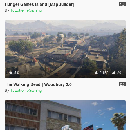
Hunger Games Island [MapBuilder]
1.0
By
TJExtremeGaming
5.0
2.152
29
The Walking Dead | Woodbury 2.0
2.0
By
TJExtremeGaming