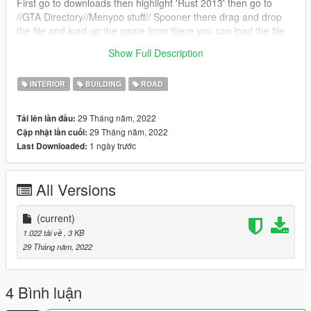
First go to downloads then highlight 'Rust 2013' then go to
//GTA Directory//Menyoo stuff// Spooner there drag and drop
the file and load up the game from there you can load the file
and enjoy if you have any problems please feel free to
Show Full Description
comment :)
INTERIOR
BUILDING
ROAD
29 Tháng năm, 2022
Tải lên lần đầu:
29 Tháng năm, 2022
Cập nhật lần cuối:
1 ngày trước
Last Downloaded:
All Versions
(current)
1.022 tải về
, 3 KB
29 Tháng năm, 2022
4 Bình luận