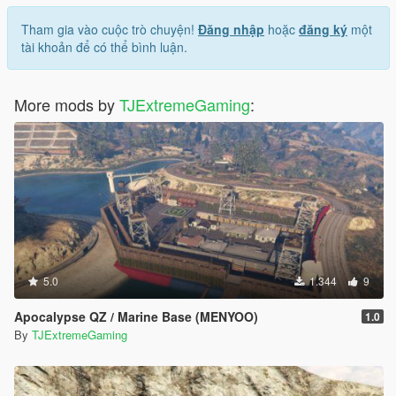
Tham gia vào cuộc trò chuyện!
Đăng nhập
hoặc
đăng ký
một
tài khoản để có thể bình luận.
More mods by
TJExtremeGaming
:
5.0
1.344
9
Apocalypse QZ / Marine Base (MENYOO)
1.0
By
TJExtremeGaming