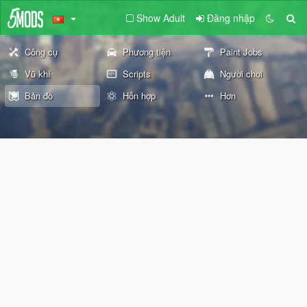
Show Adult
Đăng nhập
Công cụ
Phương tiện
Paint Jobs
Vũ khí
Scripts
Người chơi
Bản đồ
Hỗn hợp
Hơn