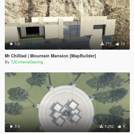
5.0
771
10
Mt Chilliad | Mountain Mansion [MapBuilder]
By
TJExtremeGaming
5.0
1.292
9