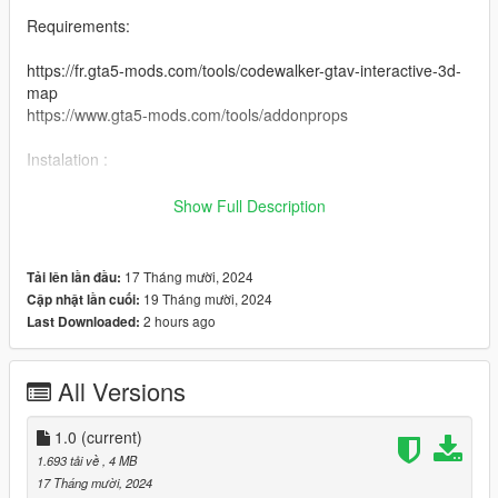
Requirements:
https://fr.gta5-mods.com/tools/codewalker-gtav-interactive-3d-
map
https://www.gta5-mods.com/tools/addonprops
Instalation :
drag the "nivinha-maps" folder into : Grand Theft Auto V-mods-
Show Full Description
update-x64-dlcpacks.
then go to :
17 Tháng mười, 2024
Tải lên lần đầu:
19 Tháng mười, 2024
Cập nhật lần cuối:
Grand Theft Auto V-mods-update-update.rpf-common-data
2 hours ago
Last Downloaded:
Locate "dlclist.xml" right click on edit and add this command
line at the end of the list
All Versions
to add the command line dlcpacks:\nivinha-maps\ that is inside
a notepad in the file you downloaded
1.0
(current)
1.693 tải về
, 4 MB
make a backup of your "dlclist.xml" file before editing it
17 Tháng mười, 2024