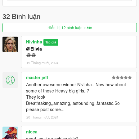
Start game
32 Bình luận
------------------------------------------------------
Hiển thị 12 bình luận trước
All folders contain a text file for installation guide.
Nivinha
do not forget to backup your files before installing
Tác giả
@Elivia
I hope everyone will enjoy it.
😂😂
19 Tháng mười, 2024
I'll be back soon ... bye
master jeff
Another awesome winner Nivinha...Now how about
some of those Heavy big girls..?
They look
Breathtaking,,amazing,,astounding,.fantastic.So
please post some...
20 Tháng mười, 2024
nicca
good, next an ashley skin?