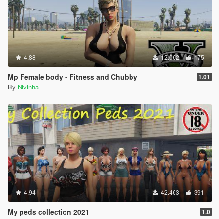
4.88
12.062
175
Mp Female body - Fitness and Chubby
1.01
By
Nivinha
4.94
42.463
391
My peds collection 2021
1.0