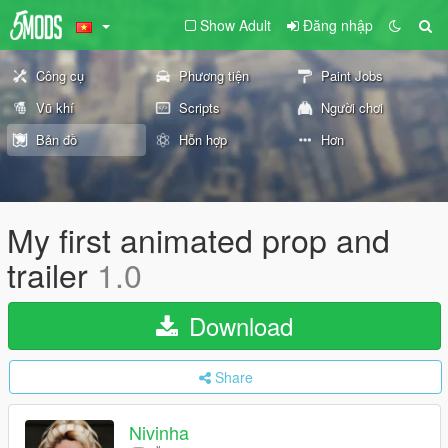
Show Adult
Đăng nhập
Công cụ
Phương tiện
Paint Jobs
Vũ khí
Scripts
Người chơi
Bản đồ
Hỗn hợp
Hơn
My first animated prop and
trailer
1.0
Download
Share
Nivinha