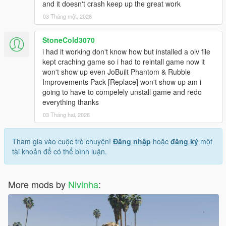
and it doesn't crash keep up the great work
03 Tháng một, 2026
StoneCold3070
i had it working don't know how but installed a oiv file
kept craching game so i had to reintall game now it
won't show up even JoBuilt Phantom & Rubble
Improvements Pack [Replace] won't show up am i
going to have to compelely unstall game and redo
everything thanks
03 Tháng hai, 2026
Tham gia vào cuộc trò chuyện!
Đăng nhập
hoặc
đăng ký
một
tài khoản để có thể bình luận.
More mods by
Nivinha
: