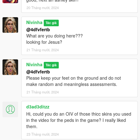
20 Tháng mười, 2024
Nivinha
Tác giả
@4dfvfertb
What are you doing here???
looking for Jesus?
21 Tháng mười, 2024
Nivinha
Tác giả
@4dfvfertb
Please keep your feet on the ground and do not
make random and meaningless assessments.
21 Tháng mười, 2024
d3ad3ditzz
Hi, could you do an OIV of those thicc skins you used
in the video for the peds in the game? I really liked
them.
23 Tháng mười, 2024