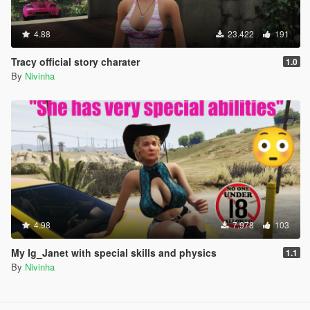
4.88
23.422
191
Tracy official story charater
1.0
By
Nivinha
4.98
7.978
103
My Ig_Janet with special skills and physics
1.1
By
Nivinha