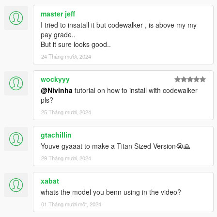
master jeff
I tried to insatall it but codewalker , is above my my
pay grade..
But it sure looks good..
24 Tháng mười, 2024
wockyyy
@Nivinha
tutorial on how to install with codewalker
pls?
25 Tháng mười, 2024
gtachillin
Youve gyaaat to make a Titan Sized Version😭🙏
29 Tháng mười, 2024
xabat
whats the model you benn using in the video?
01 Tháng mười một, 2024