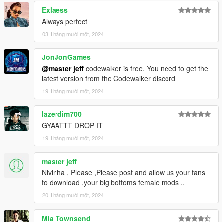
Exlaess
Always perfect
03 Tháng mười một, 2024
JonJonGames
@master jeff
codewalker is free. You need to get the
latest version from the Codewalker discord
19 Tháng mười một, 2024
lazerdim700
GYAATTT DROP IT
19 Tháng mười một, 2024
master jeff
Nivinha , Please ,Please post and allow us your fans
to download ,your big bottoms female mods ..
20 Tháng mười một, 2024
Mia Townsend