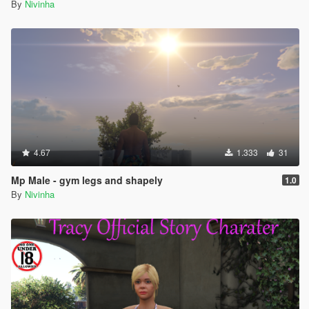
By
Nivinha
4.67
1.333
31
Mp Male - gym legs and shapely
1.0
By
Nivinha