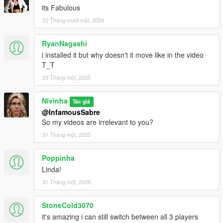
its Fabulous
22 Tháng mười một, 2024
RyanNagashi
i installed it but why doesn't it move like in the video
T_T
23 Tháng một, 2025
Nivinha
Tác giả
@InfamousSabre
So my videos are irrelevant to you?
31 Tháng một, 2025
Poppinha
Linda!
31 Tháng một, 2025
StoneCold3070
it's amazing i can still switch between all 3 players