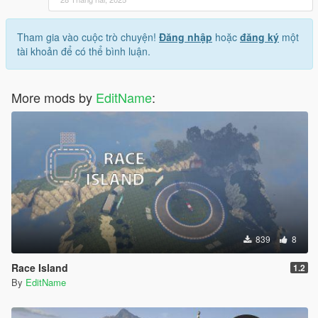
Tham gia vào cuộc trò chuyện!
Đăng nhập
hoặc
đăng ký
một
tài khoản để có thể bình luận.
More mods by
EditName
:
839
8
Race Island
1.2
By
EditName