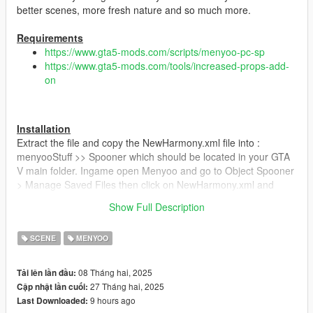
better scenes, more fresh nature and so much more.
Requirements
https://www.gta5-mods.com/scripts/menyoo-pc-sp
https://www.gta5-mods.com/tools/increased-props-add-
on
Installation
Extract the file and copy the NewHarmony.xml file into :
menyooStuff >> Spooner which should be located in your GTA
V main folder. Ingame open Menyoo and go to Object Spooner
> Manage Saved Files then click on NewHarmony.xml and
choose Load Placements.
Show Full Description
Bugs
SCENE
MENYOO
None Reported
08 Tháng hai, 2025
Tải lên lần đầu:
27 Tháng hai, 2025
Cập nhật lần cuối:
Updates
9 hours ago
Last Downloaded:
1.2