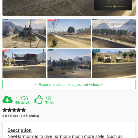
Expand to see all images and videos
1.156
13
Đã tải về
Thích
5.0 / 5 sao (1 bỏ phiếu)
Description
NewHarmony is to give harmony much more style. Such as