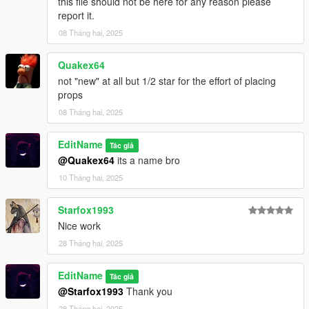
this file should not be here for any reason please
report it.
08 Tháng hai, 2025
Quakex64
not "new" at all but 1/2 star for the effort of placing
props
08 Tháng hai, 2025
EditName
Tác giả
@Quakex64
its a name bro
10 Tháng hai, 2025
Starfox1993
Nice work
28 Tháng hai, 2025
EditName
Tác giả
@Starfox1993
Thank you
28 Tháng hai, 2025