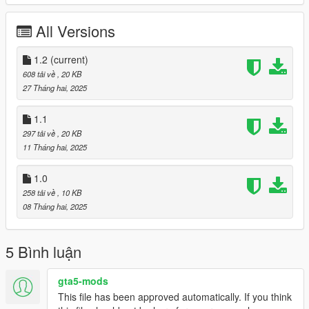
- Replaced the lficus tree with the smaller maple trees
- Placed in some hidden gems
All Versions
1.1
- Yep, more trees
1.2
- few scenarios
(current)
- fixed a few trees
608 tải về
, 20 KB
27 Tháng hai, 2025
1.1
297 tải về
, 20 KB
11 Tháng hai, 2025
1.0
258 tải về
, 10 KB
08 Tháng hai, 2025
5 Bình luận
gta5-mods
This file has been approved automatically. If you think