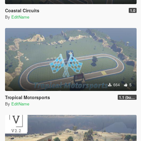
Coastal Circuits
1.0
By
EditName
664
5
Tropical Motorsports
1.1 (bug fix)
By
EditName