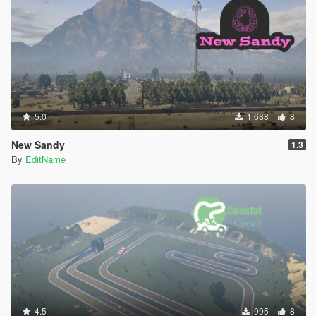
5.0
1.688
8
New Sandy
1.3
By
EditName
4.5
995
8