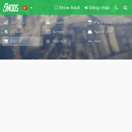
Show Adult
Đăng nhập
Công cụ
Phương tiện
Paint Jobs
Vũ khí
Scripts
Người chơi
Bản đồ
Hỗn hợp
Hơn