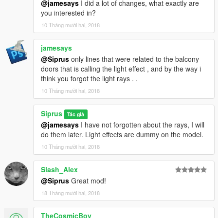
@jamesays
I did a lot of changes, what exactly are
you interested in?
10 Tháng mười hai, 2018
jamesays
@Siprus
only lines that were related to the balcony
doors that is calling the light effect , and by the way i
think you forgot the light rays . .
10 Tháng mười hai, 2018
Siprus
Tác giả
@jamesays
I have not forgotten about the rays, I will
do them later. Light effects are dummy on the model.
10 Tháng mười hai, 2018
Slash_Alex
@Siprus
Great mod!
18 Tháng mười hai, 2018
TheCosmicBoy