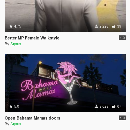
4.75
2.228
39
Better MP Female Walkstyle
1.0
By
Siprus
5.0
8.623
67
Open Bahama Mamas doors
1.0
By
Siprus