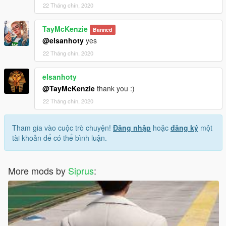
22 Tháng chín, 2020
TayMcKenzie
Banned
@elsanhoty
yes
22 Tháng chín, 2020
elsanhoty
@TayMcKenzie
thank you :)
22 Tháng chín, 2020
Tham gia vào cuộc trò chuyện!
Đăng nhập
hoặc
đăng ký
một
tài khoản để có thể bình luận.
More mods by
Siprus
: