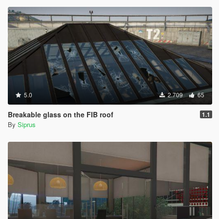
5.0
2.709
65
Breakable glass on the FIB roof
1.1
By
Siprus