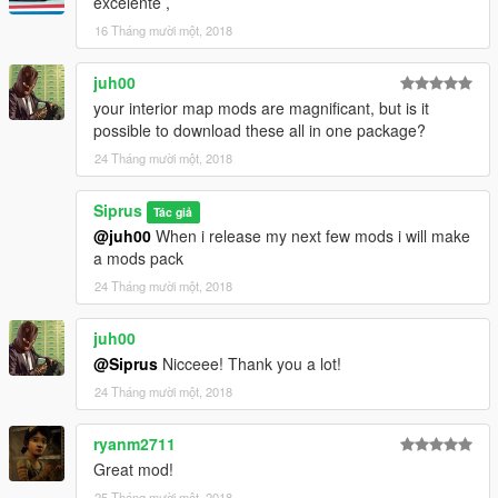
excelente ,
16 Tháng mười một, 2018
juh00
your interior map mods are magnificant, but is it
possible to download these all in one package?
24 Tháng mười một, 2018
Siprus
Tác giả
@juh00
When i release my next few mods i will make
a mods pack
24 Tháng mười một, 2018
juh00
@Siprus
Nicceee! Thank you a lot!
24 Tháng mười một, 2018
ryanm2711
Great mod!
25 Tháng mười một, 2018