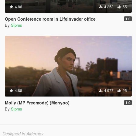
4.86
4.253
55
Open Conference room in LifeInvader office
1.0
By
Siprus
4.88
4.977
25
Molly (MP Freemode) (Menyoo)
1.0
By
Siprus
Designed in Alderney