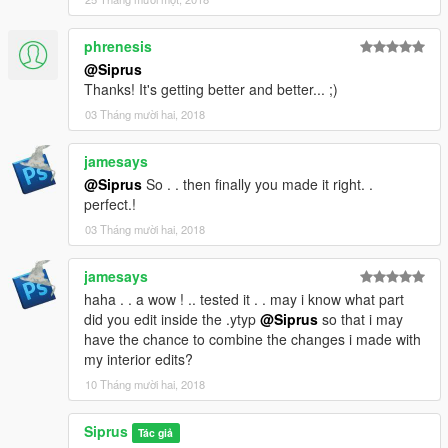
phrenesis
@Siprus
Thanks! It's getting better and better... ;)
03 Tháng mười hai, 2018
jamesays
@Siprus
So . . then finally you made it right. .
perfect.!
03 Tháng mười hai, 2018
jamesays
haha . . a wow ! .. tested it . . may i know what part
did you edit inside the .ytyp
@Siprus
so that i may
have the chance to combine the changes i made with
my interior edits?
10 Tháng mười hai, 2018
Siprus
Tác giả