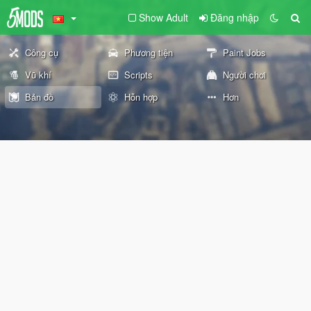
Show Adult
Đăng nhập
Công cụ
Phương tiện
Paint Jobs
Vũ khí
Scripts
Người chơi
Bản đồ
Hỗn hợp
Hơn