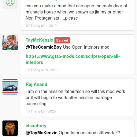
can you make a mod that can open the main door of
michaels house when we spawn as jimmy or other
Non Protaganists ....please
02 Tháng năm, 2019
TayMcKenzie
Banned
@TheCosmicBoy
Use Open Interiors mod
https://www.gta5-mods.com/scripts/open-all-
interiors
12 Tháng mười, 2019
Raj Anand
i am on the mission father/son so will this mod work
or it will begin to work after mission marriage
counseling
10 Tháng tám, 2020
elsanhoty
@TayMcKenzie
Open Interiors mod still work ??