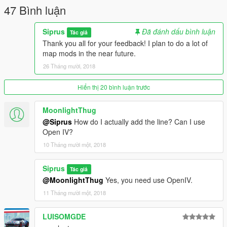
47 Bình luận
Siprus
Đã đánh dấu bình luận
Tác giả
Thank you all for your feedback! I plan to do a lot of
map mods in the near future.
26 Tháng mười, 2018
Hiển thị 20 bình luận trước
MoonlightThug
@Siprus
How do I actually add the line? Can I use
Open IV?
10 Tháng mười một, 2018
Siprus
Tác giả
@MoonlightThug
Yes, you need use OpenIV.
11 Tháng mười một, 2018
LUISOMGDE