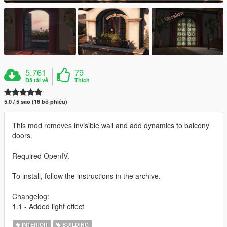
5.761
79
Đã tải về
Thích
5.0 / 5 sao (16 bỏ phiếu)
This mod removes invisible wall and add dynamics to balcony
doors.
Required OpenIV.
To install, follow the instructions in the archive.
Changelog:
1.1 - Added light effect
INTERIOR
BUILDING