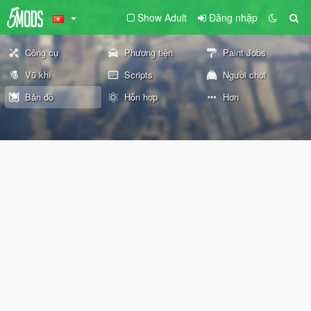
Show Adult
Đăng nhập
Công cụ
Phương tiện
Paint Jobs
Vũ khí
Scripts
Người chơi
Bản đồ
Hỗn hợp
Hơn