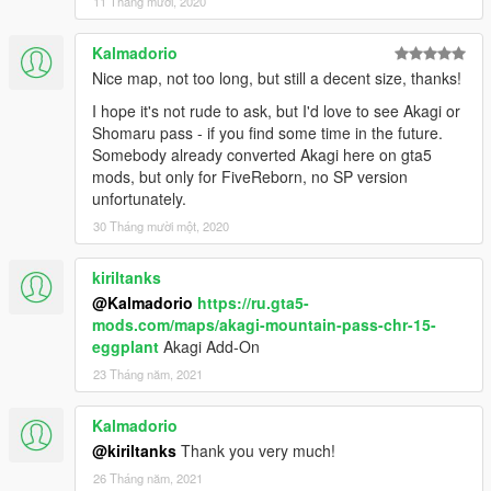
11 Tháng mười, 2020
Kalmadorio
Nice map, not too long, but still a decent size, thanks!
I hope it's not rude to ask, but I'd love to see Akagi or
Shomaru pass - if you find some time in the future.
Somebody already converted Akagi here on gta5
mods, but only for FiveReborn, no SP version
unfortunately.
30 Tháng mười một, 2020
kiriltanks
@Kalmadorio
https://ru.gta5-
mods.com/maps/akagi-mountain-pass-chr-15-
eggplant
Akagi Add-On
23 Tháng năm, 2021
Kalmadorio
@kiriltanks
Thank you very much!
26 Tháng năm, 2021