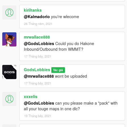
kiriltanks
@Kalmadorio
you're wlecome
26 Tháng năm, 2021
mrwallace888
@GodsLobbies
Could you do Hakone
Inbound/Outbound from WMMT?
17 Tháng bảy, 2021
GodsLobbies
Tác giả
@mrwallace888
wont be uploaded
17 Tháng bảy, 2021
xxxelis
@GodsLobbies
can you please make a "pack" with
all your touge maps in one dlc?
19 Tháng bảy, 2021