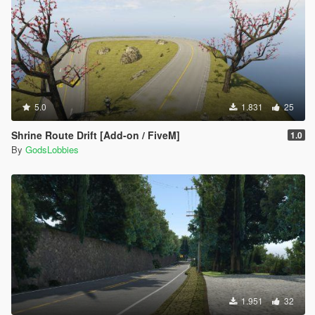
5.0
1.831
25
Shrine Route Drift [Add-on / FiveM]
1.0
By
GodsLobbies
1.951
32