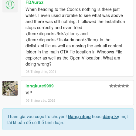
FDAuroz
When heading to the Coords nothing is there just
water. I even used airbrake to see what was above
and there was still nothing. I followed the installation
steps correctly and even tried
<Item>dlcpacks:/tsk/</Item> and
<Item>dlcpacks:/Tsukurimono/</Item> in the
dlclist.xml file as well as moving the actuall content
folder in the main GTA file location in Windows File
explorer as well as the OpenIV location. What am I
doing wrong?
26 Tháng chín, 2021
longkute9999
VIP
03 Tháng sáu, 2025
Tham gia vào cuộc trò chuyện!
Đăng nhập
hoặc
đăng ký
một
tài khoản để có thể bình luận.