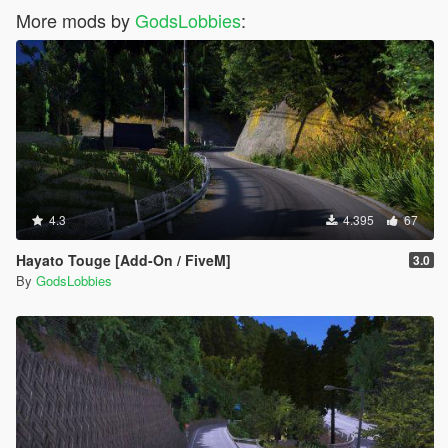
More mods by
GodsLobbies
:
4.3
4.395
67
Hayato Touge [Add-On / FiveM]
3.0
By
GodsLobbies