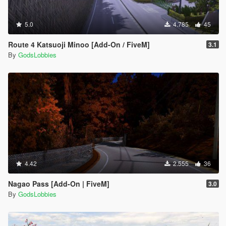
5.0
4.785
45
Route 4 Katsuoji Minoo [Add-On / FiveM]
3.1
By
GodsLobbies
4.42
2.555
36
Nagao Pass [Add-On | FiveM]
3.0
By
GodsLobbies