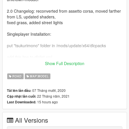
2.0 Changelog: reconverted from assetto corsa, moved farther
from LS, updated shaders,
fixed grass, added street lights
Singleplayer Installation:
put "tsukurimono" folder in /mods/update/x64/dlcpacks
add this line to dlclist.xml
Show Full Description
dlcpacks:/tsukurimono /
ROAD
MAP MODEL
FiveM Installation:
07 Tháng mười, 2020
Tải lên lần đầu:
put "tsukurimono" folder in resources, add "ensure
22 Tháng năm, 2021
Cập nhật lần cuối:
tsukurimono" to server.cfg
15 hours ago
Last Downloaded:
Teleports:
All Versions
use menyoo or some other trainer to teleport to coordinates