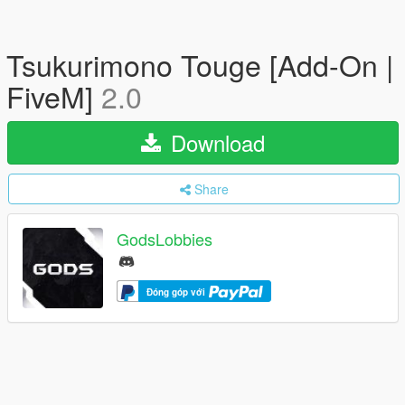
Tsukurimono Touge [Add-On |
FiveM]
2.0
Download
Share
GodsLobbies
Đóng góp với