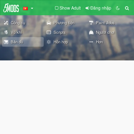
Show Adult
Đăng nhập
Công cụ
Phương tiện
Paint Jobs
Vũ khí
Scripts
Người chơi
Bản đồ
Hỗn hợp
Hơn