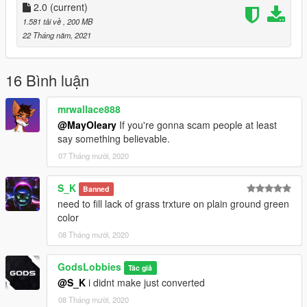
Location -
2.0
(current)
X - 15741.9
1.581 tải về
, 200 MB
Y - 530.543
22 Tháng năm, 2021
Z - 92.1832
16 Bình luận
mrwallace888
@MayOleary
If you're gonna scam people at least
say something believable.
07 Tháng mười, 2020
S_K
Banned
need to fill lack of grass trxture on plain ground green
color
08 Tháng mười, 2020
GodsLobbies
Tác giả
@S_K
i didnt make just converted
08 Tháng mười, 2020