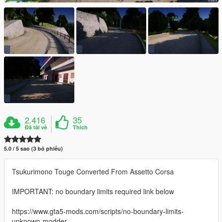
2.416
35
Đã tải về
Thích
5.0 / 5 sao (3 bỏ phiếu)
Tsukurimono Touge Converted From Assetto Corsa
IMPORTANT: no boundary limits required link below
https://www.gta5-mods.com/scripts/no-boundary-limits-
unknown-modder