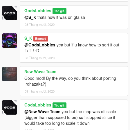
GodsLobbies
Tác giả
@S_K
thats how it was on gta sa
08 Tháng mười, 2020
S_K
Banned
@GodsLobbies
yea but if u know how to sort it out ,
fix it ! :D
08 Tháng mười, 2020
New Wave Team
Good mod! By the way, do you think about porting
Irohazaka?)
09 Tháng mười, 2020
GodsLobbies
Tác giả
@New Wave Team
yea but the map was off scale
(bigger than supposed to be) so i stopped since it
would take too long to scale it down