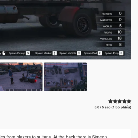
5.0 / 5 sao (1 bỏ phiếu)
icles from blazers to sultans. At the back there is Simeon