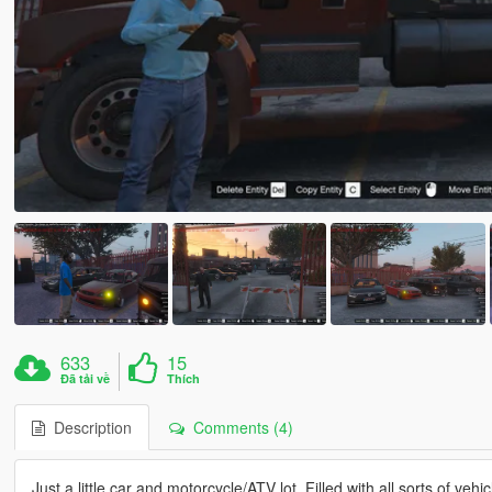
633
15
Đã tải về
Thích
Description
Comments (4)
Just a little car and motorcycle/ATV lot. Filled with all sorts of veh