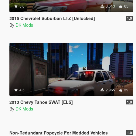
5.0
3.613
65
2015 Chevrolet Suburban LTZ [Unlocked]
1.0
By
DK Mods
4.5
2.965
39
2013 Chevy Tahoe SWAT [ELS]
1.0
By
DK Mods
5.0
4.252
29
Non-Redundant Popcycle For Modded Vehicles
1.0