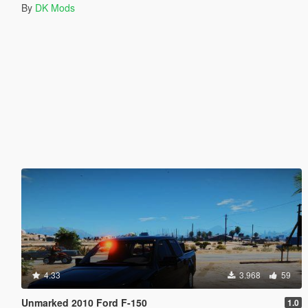
By
DK Mods
4.33
3.968
59
Unmarked 2010 Ford F-150
1.0