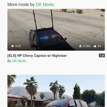
More mods by
DK Mods
:
4.25
3.264
34
[ELS] HP Chevy Caprice w/ Highriser
1.0
By
DK Mods