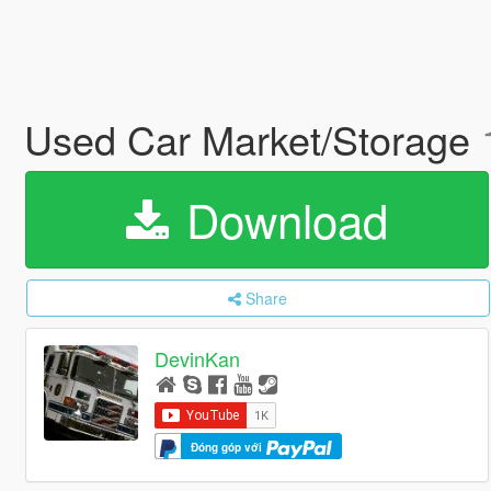
Used Car Market/Storage
Download
Share
DevinKan
Đóng góp với