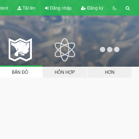
tent
Tải lên
Đăng nhập
Đăng ký
BẢN ĐỒ
HỖN HỢP
HƠN