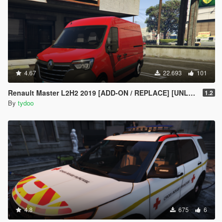
4.67
22.693
101
Renault Master L2H2 2019 [ADD-ON / REPLACE] [UNLOCKED]
1.2
By
tydoo
4.8
675
6