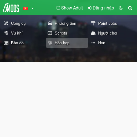
Show Adult
Đăng nhập
Công cụ
Phương tiện
Paint Jobs
Vũ khí
Scripts
Người chơi
Bản đồ
Hỗn hợp
Hơn