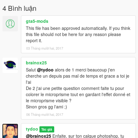
I present two textures that can be used together.
4 Bình luận
Are present:
gta5-mods
This file has been approved automatically. If you think
- Texture Red-Yellow Beaconing NIKKALITE with integrated
this file should not be here for any reason please
Microprism
report it.
- Microprism only.
03 Tháng mười hai, 2017
"SCREENSHOT.jpg" is not to be used. It's just an illustration
image.
brainox25
Salut
@tydoo
alors de 1 merci beaucoup j'en
You must use the file found in "BALISAGE COMPLET.rar".
cherche un depuis pas mal de temps et grace a toi je
l'ai
In the Microprism folder is a. pat file. It's a Photoshop pattern.
De 2 j'ai une petite question comment faite tu pour
By adding it to Photoshop, you can use it on any layer.
colorer le microprisme tout en gardant l'effet donné et
le microprisme visible ?
If you use them, please quote my name in credit and include
Sinon gros gg l'ami ;)
the link of the page obligatorily.
06 Tháng mười hai, 2017
For your information, I use them on this model: https://fr.gta5-
tydoo
mods.com/paintjobs/vl-croix-rouge-francaise-ford-explorer
Tác giả
@brainox25
Enfaite, sur ton calque photoshop, tu