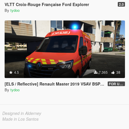
VLTT Croix-Rouge Française Ford Explorer
2.0
By
tydoo
4.5
7.365
38
[ELS / Reflective] Renault Master 2019 VSAV BSPP [ADD-ON / REPLACE] [UNLOCKED]
FOR USERS 1.1
By
tydoo
Designed in Alderney
Made in Los Santos