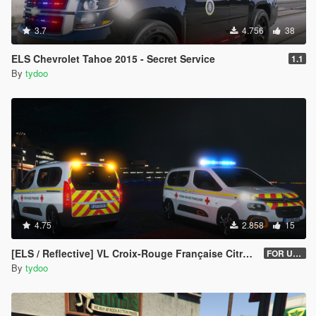
3.7
4.756
38
ELS Chevrolet Tahoe 2015 - Secret Service
1.1
By
tydoo
4.75
2.858
15
[ELS / Reflective] VL Croix-Rouge Française Citroën Berlingo 2018 (UNLOCKED)
FOR USERS V2.1
By
tydoo