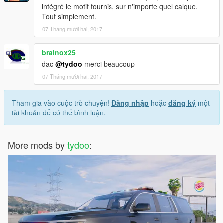
Thank you and good games:)
intégré le motif fournis, sur n'importe quel calque.
Tout simplement.
07 Tháng mười hai, 2017
brainox25
dac
@tydoo
merci beaucoup
07 Tháng mười hai, 2017
Tham gia vào cuộc trò chuyện!
Đăng nhập
hoặc
đăng ký
một
tài khoản để có thể bình luận.
More mods by
tydoo
: