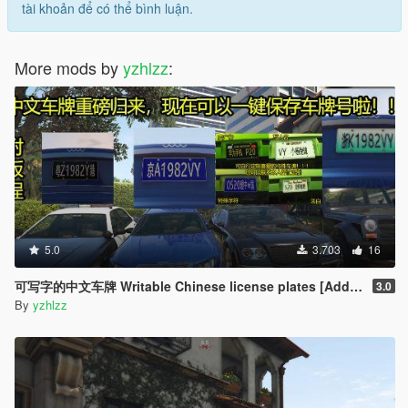
tài khoản để có thể bình luận.
More mods by
yzhlzz
:
5.0
3.703
16
可写字的中文车牌 Writable Chinese license plates [Add-On]
3.0
By
yzhlzz