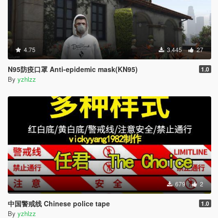
4.75
3.445
27
N95防疫口罩 Anti-epidemic mask(KN95)
1.0
By
yzhlzz
679
2
中国警戒线 Chinese police tape
1.0
By
yzhlzz