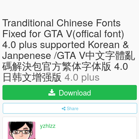
Tranditional Chinese Fonts
Fixed for GTA V(offical font)
4.0 plus supported Korean &
Janpenese /GTA V中文字體亂
碼解決包官方繁体字体版 4.0
日韩文增强版
4.0 plus
Download
Share
yzhlzz