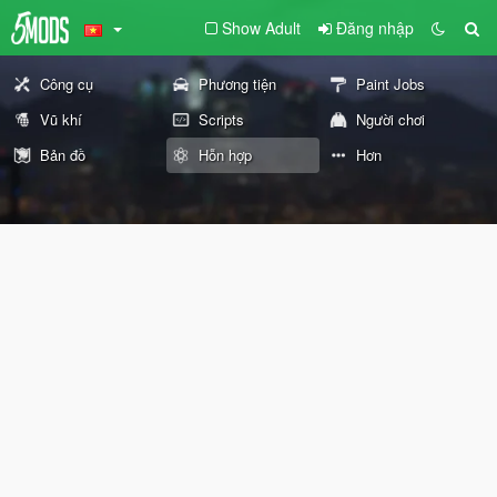
Show Adult
Đăng nhập
Công cụ
Phương tiện
Paint Jobs
Vũ khí
Scripts
Người chơi
Bản đồ
Hỗn hợp
Hơn