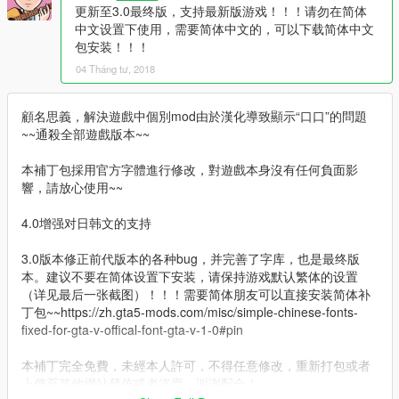
更新至3.0最终版，支持最新版游戏！！！请勿在简体
中文设置下使用，需要简体中文的，可以下载简体中文
包安装！！！
04 Tháng tư, 2018
顧名思義，解決遊戲中個別mod由於漢化導致顯示“口口”的問題
~~通殺全部遊戲版本~~
本補丁包採用官方字體進行修改，對遊戲本身沒有任何負面影
響，請放心使用~~
4.0增强对日韩文的支持
3.0版本修正前代版本的各种bug，并完善了字库，也是最终版
本。建议不要在简体设置下安装，请保持游戏默认繁体的设置
（详见最后一张截图）！！！需要简体朋友可以直接安装简体补
丁包~~https://zh.gta5-mods.com/misc/simple-chinese-fonts-
fixed-for-gta-v-offical-font-gta-v-1-0#pin
本補丁完全免費，未經本人許可，不得任意修改，重新打包或者
上傳至其他網站發佈或者盜賣，謝謝配合！