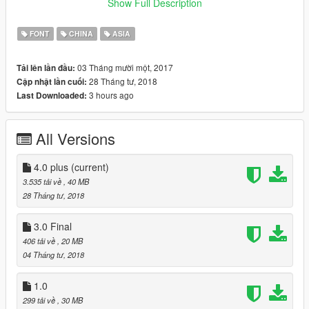
Show Full Description
【遊俠首發！！！】使用過程中有任何疑問，請登錄遊俠論壇發
帖詢問！
FONT
CHINA
ASIA
論壇地址 http://game.ali213.net/forum-1049-1.html
03 Tháng mười một, 2017
Tải lên lần đầu:
28 Tháng tư, 2018
Cập nhật lần cuối:
As the name suggests,it's to solve the problem what the game
3 hours ago
Last Downloaded:
in Chinese to display "口口" somtimes ~ ~it can fix all game
versions ~ ~!There are offical fonts in this package, don't worry
that it without any bad impact to the game.
All Versions
*4.0：supported Korean & Janpenese
4.0 plus
(current)
* v3.0: fixed some bugs for v1.0! Note：must be to keep the
3.535 tải về
, 40 MB
game‘s language in Tranditional Chinese（please check the
28 Tháng tư, 2018
last one screenshot）!
3.0 Final
This patch is free, without my permission, shall not be
406 tải về
, 20 MB
arbitrarily modified, repackaged or uploaded to other websites
04 Tháng tư, 2018
or selling, thank you for your cooperation!
1.0
If you have any suggests or problems，post in 》》》
299 tải về
, 30 MB
http://game.ali213.net/forum-1049-1.html 《《《please.