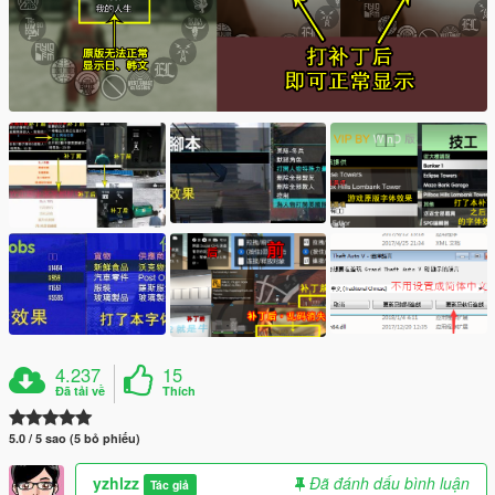
4.237
15
Đã tải về
Thích
5.0 / 5 sao (5 bỏ phiếu)
yzhlzz
Đã đánh dấu bình luận
Tác giả