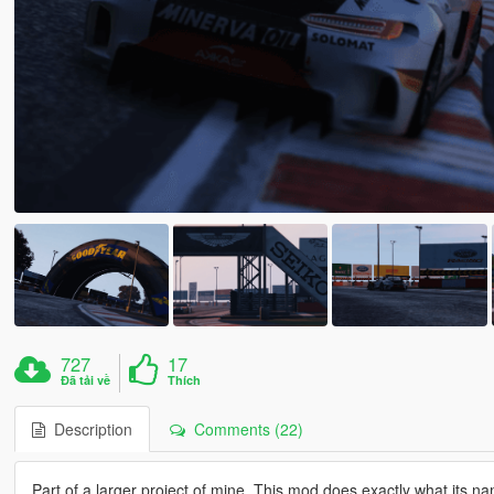
727
17
Đã tải về
Thích
Description
Comments (22)
Part of a larger project of mine. This mod does exactly what its na