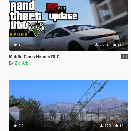
4.03
2.284
117
Middle Class Heroes DLC
1.1
By
Zio Ark
5.0
776
16