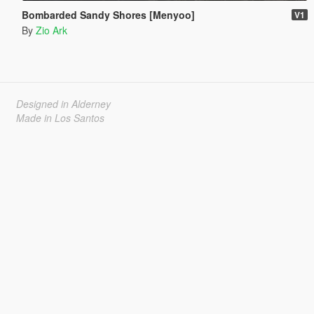
Bombarded Sandy Shores [Menyoo]
V1
By
Zio Ark
Designed in Alderney
Made in Los Santos