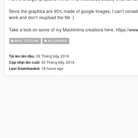
Since the graphics are 95% made of google images, I can't conside
work and don't reupload the file :)
Take a look on some of my Machinima creations here: https:/
MISC TEXTURE
BILLBOARD
29 Tháng bảy, 2016
Tải lên lần đầu:
30 Tháng bảy, 2016
Cập nhật lần cuối:
18 hours ago
Last Downloaded: