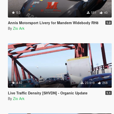
5.0
551
40
Annis Motorsport Livery for Mandem Widebody RH8
1.0
By
Zio Ark
4.82
23.919
268
Live Traffic Density [SHVDN] - Organic Update
1.1
By
Zio Ark