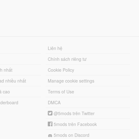
Liên hệ
Chính sách riêng tư
ch nhất
Cookie Policy
ad nhiều nhất
Manage cookie settings
á cao
Terms of Use
derboard
DMCA
@5mods trên Twitter
5mods trên Facebook
5mods on Discord