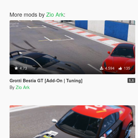
More mods by
Zio Ark
:
4.73
4.594
135
Grotti Bestia GT [Add-On | Tuning]
1.1
By
Zio Ark