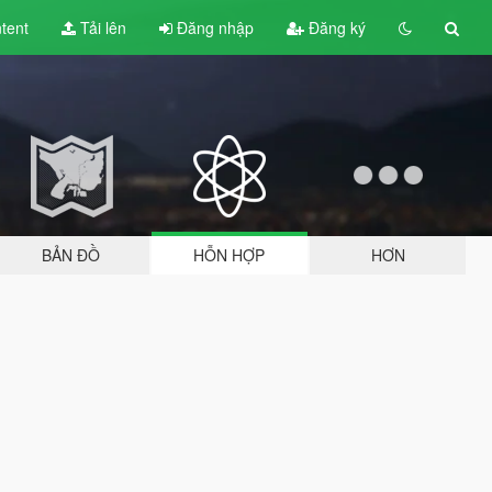
tent
Tải lên
Đăng nhập
Đăng ký
BẢN ĐỒ
HỖN HỢP
HƠN