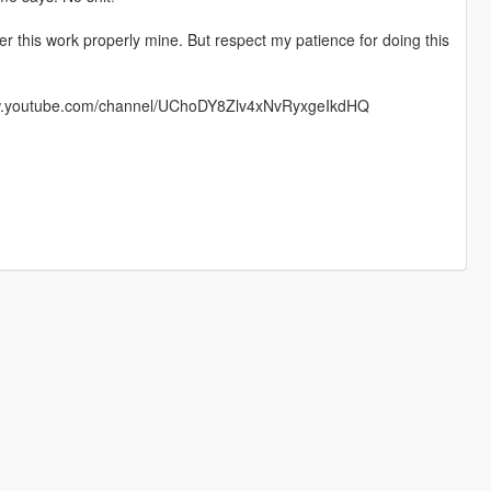
r this work properly mine. But respect my patience for doing this
/www.youtube.com/channel/UChoDY8Zlv4xNvRyxgeIkdHQ