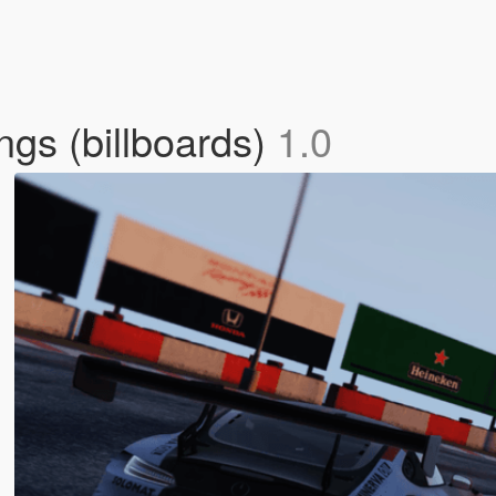
ngs (billboards)
1.0