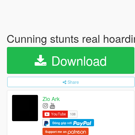
Cunning stunts real hoardi
Download
Share
Zio Ark
Đóng góp với
Support me on