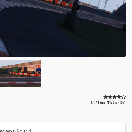
4.1 / 5 sao (5 bỏ phiếu)
me says. No shit!