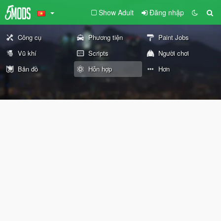
Show Adult
Đăng nhập
Công cụ
Phương tiện
Paint Jobs
Vũ khí
Scripts
Người chơi
Bản đồ
Hỗn hợp
Hơn