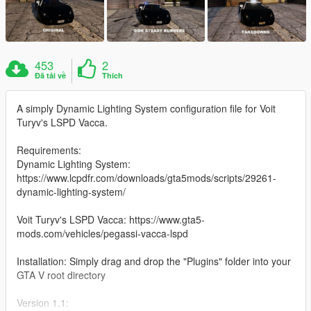
453
2
Đã tải về
Thích
A simply Dynamic Lighting System configuration file for Voit
Turyv's LSPD Vacca.
Requirements:
Dynamic Lighting System:
https://www.lcpdfr.com/downloads/gta5mods/scripts/29261-
dynamic-lighting-system/
Voit Turyv's LSPD Vacca: https://www.gta5-
mods.com/vehicles/pegassi-vacca-lspd
Installation: Simply drag and drop the "Plugins" folder into your
GTA V root directory
Version 1.1: