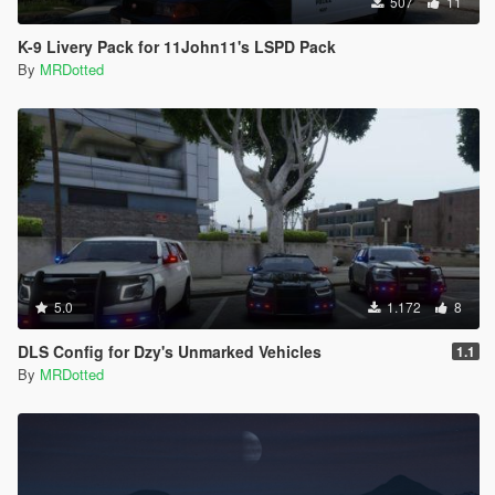
507
11
K-9 Livery Pack for 11John11's LSPD Pack
By
MRDotted
5.0
1.172
8
DLS Config for Dzy's Unmarked Vehicles
1.1
By
MRDotted