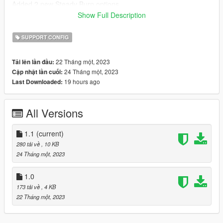
Added 2 new Steady Burn options
Added 1 new TA setting
Show Full Description
Version 1.0:
SUPPORT CONFIG
Release
22 Tháng một, 2023
Tải lên lần đầu:
Credits:
24 Tháng một, 2023
Cập nhật lần cuối:
TheMayBeast - For creating the Dynamic Lighting System
19 hours ago
Last Downloaded:
plugin.
PNWParksFan - For creating LiveLights, without which I'd have
no idea how to make this.
All Versions
Voit Turyv - For creating the LSPD Vacca.
1.1
(current)
280 tải về
, 10 KB
24 Tháng một, 2023
1.0
173 tải về
, 4 KB
22 Tháng một, 2023