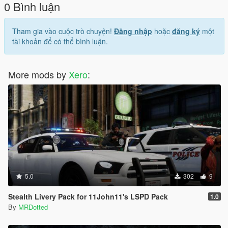
0 Bình luận
Tham gia vào cuộc trò chuyện!
Đăng nhập
hoặc
đăng ký
một
tài khoản để có thể bình luận.
More mods by
Xero
:
5.0
302
9
Stealth Livery Pack for 11John11's LSPD Pack
1.0
By
MRDotted