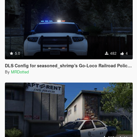
5.0
482
4
DLS Config for seasoned_shrimp's Go-Loco Railroad Police Pack
By
MRDotted