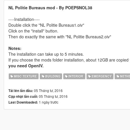
NL Politie Bureaus mod - By POEPSNOL38
----Installation----
Double click the "NL Politie Bureaus1.oiv"
Click on the "install" button.
Then do exactly the same with "NL Politie Bureaus2.oiv"
Notes:
The installation can take up to 5 minutes.
If you choose the mods folder installation, about 12GB are copied 
you need OpenIV.
MISC TEXTURE
BUILDING
INTERIOR
EMERGENCY
NETH
05 Tháng tư, 2016
Tải lên lần đầu:
05 Tháng tư, 2016
Cập nhật lần cuối:
1 ngày trước
Last Downloaded: