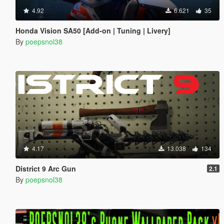
4.92
6.621
35
Honda Vision SA50 [Add-on | Tuning | Livery]
By
poepsnol38
4.17
13.038
134
District 9 Arc Gun
2.1
By
poepsnol38