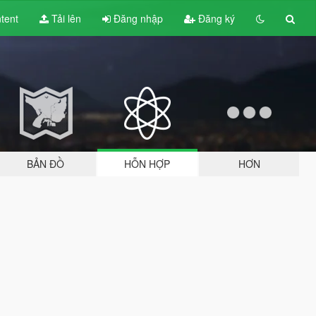
tent
Tải lên
Đăng nhập
Đăng ký
BẢN ĐỒ
HỖN HỢP
HƠN