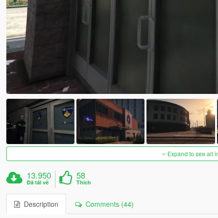
Expand to see all 
13.950
58
Đã tải về
Thích
Description
Comments (44)