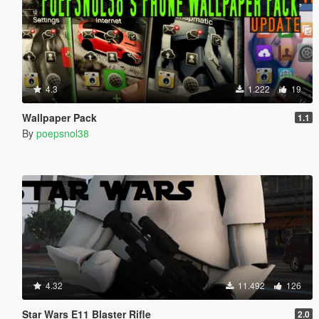
4.3
1.222
19
Wallpaper Pack
1.1
By
poepsnol38
4.32
11.492
126
Star Wars E11 Blaster Rifle
2.0