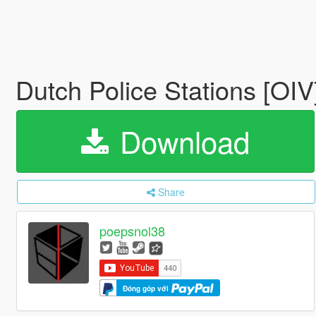
Dutch Police Stations [OIV
Download
Share
poepsnol38
Đóng góp với