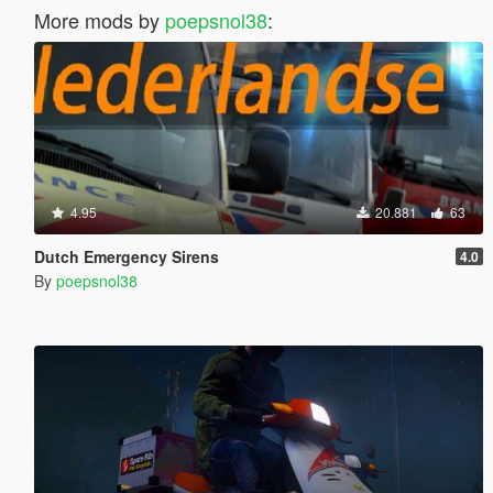
More mods by
poepsnol38
:
4.95
20.881
63
Dutch Emergency Sirens
4.0
By
poepsnol38