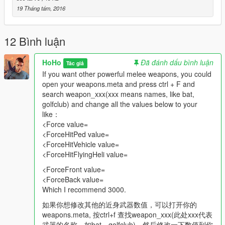
Hope you like it!
19 Tháng tám, 2016
希望你喜欢!
12 Bình luận
HoHo
Đã đánh dấu bình luận
Tác giả
If you want other powerful melee weapons, you could
open your weapons.meta and press ctrl + F and
search weapon_xxx(xxx means names, like bat,
golfclub) and change all the values below to your
like：
<Force value=
<ForceHitPed value=
<ForceHitVehicle value=
<ForceHitFlyingHeli value=
<ForceFront value=
<ForceBack value=
Which I recommend 3000.
如果你想修改其他的近身武器数值，可以打开你的
weapons.meta, 按ctrl+f 查找weapon_xxx(此处xxx代表
武器的名称，如bat，golfclub)，然后修改一下数值到你