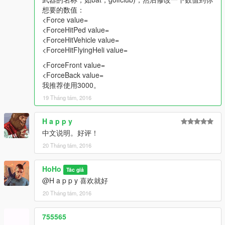
想要的数值：
<Force value=
<ForceHitPed value=
<ForceHitVehicle value=
<ForceHitFlyingHeli value=
<ForceFront value=
<ForceBack value=
我推荐使用3000。
19 Tháng tám, 2016
H a p p y
中文说明。好评！
20 Tháng tám, 2016
HoHo
Tác giả
@H a p p y 喜欢就好
20 Tháng tám, 2016
755565