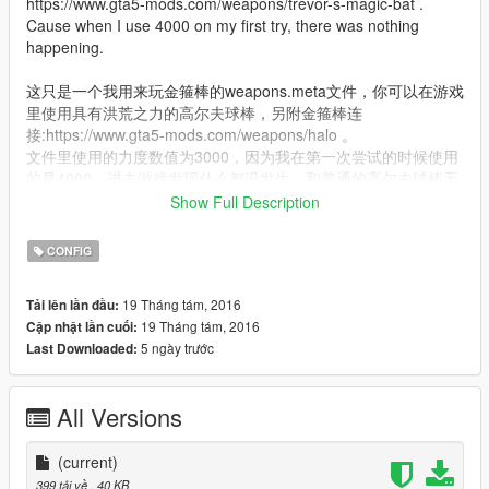
https://www.gta5-mods.com/weapons/trevor-s-magic-bat .
Cause when I use 4000 on my first try, there was nothing
happening.
这只是一个我用来玩金箍棒的weapons.meta文件，你可以在游戏
里使用具有洪荒之力的高尔夫球棒，另附金箍棒连
接:https://www.gta5-mods.com/weapons/halo 。
文件里使用的力度数值为3000，因为我在第一次尝试的时候使用
的是4000，进去游戏发现什么都没发生，和普通的高尔夫球棒无
异，遂借鉴另一位作者的mod(Trevor's Magic Bat )所使用的
Show Full Description
3000数值，发现效果很棒，连接在此：https://www.gta5-
mods.com/weapons/trevor-s-magic-bat。
CONFIG
Installation：
19 Tháng tám, 2016
Tải lên lần đầu:
Use openIV and replaced it to the
19 Tháng tám, 2016
Cập nhật lần cuối:
mods/update/update.rpf/common/data/ai. (Which I recommend
5 ngày trước
Last Downloaded:
to use mods folder)
安装方法：
All Versions
使用OpenIV将文件替换到
mods/update/update.rpf/common/data/ai. (我推荐使用mods文
件夹)
(current)
399 tải về
, 40 KB