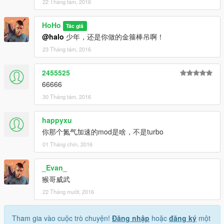
22 Tháng tám, 2016
HoHo
Tác giả
@halo
少年，还是你做的金箍棒吊啊！
23 Tháng tám, 2016
2455525
66666
30 Tháng tám, 2016
happyxu
你那个氮气加速的mod是啥，不是turbo
01 Tháng chín, 2016
_Evan_
猴哥威武
22 Tháng mười, 2016
Tham gia vào cuộc trò chuyện!
Đăng nhập
hoặc
đăng ký
một