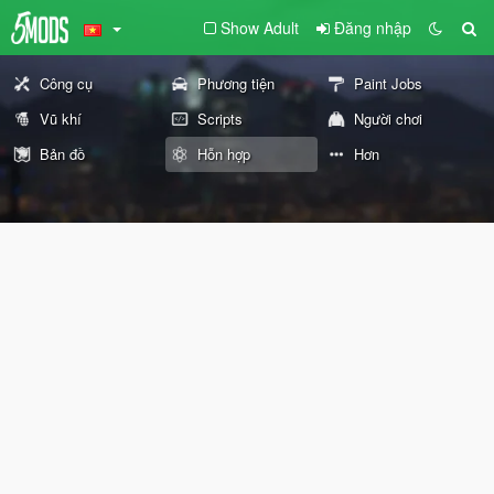
Show Adult
Đăng nhập
Công cụ
Phương tiện
Paint Jobs
Vũ khí
Scripts
Người chơi
Bản đồ
Hỗn hợp
Hơn