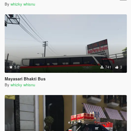
By
whizky whisnu
5.0
741
3
Mayasari Bhakti Bus
By
whizky whisnu