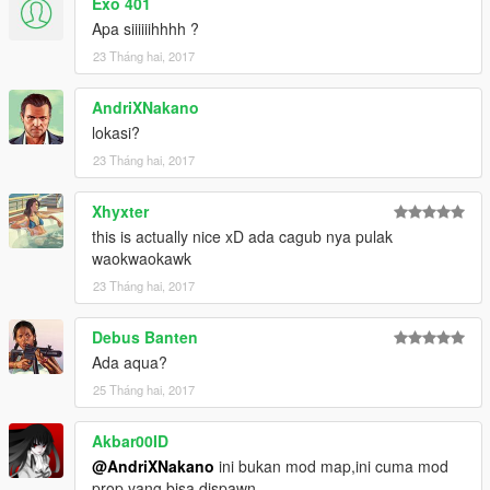
Exo 401
Apa siiiiiihhhh ?
23 Tháng hai, 2017
AndriXNakano
lokasi?
23 Tháng hai, 2017
Xhyxter
this is actually nice xD ada cagub nya pulak
waokwaokawk
23 Tháng hai, 2017
Debus Banten
Ada aqua?
25 Tháng hai, 2017
Akbar00ID
@AndriXNakano
ini bukan mod map,ini cuma mod
prop yang bisa dispawn