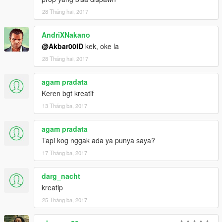
28 Tháng hai, 2017
AndriXNakano
@Akbar00ID
kek, oke la
28 Tháng hai, 2017
agam pradata
Keren bgt kreatif
13 Tháng ba, 2017
agam pradata
Tapi kog nggak ada ya punya saya?
17 Tháng ba, 2017
darg_nacht
kreatip
25 Tháng ba, 2017