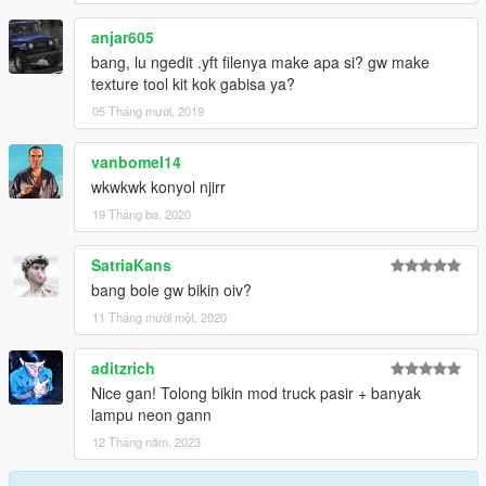
anjar605
bang, lu ngedit .yft filenya make apa si? gw make
texture tool kit kok gabisa ya?
05 Tháng mười, 2019
vanbomel14
wkwkwk konyol njirr
19 Tháng ba, 2020
SatriaKans
bang bole gw bikin oiv?
11 Tháng mười một, 2020
aditzrich
Nice gan! Tolong bikin mod truck pasir + banyak
lampu neon gann
12 Tháng năm, 2023