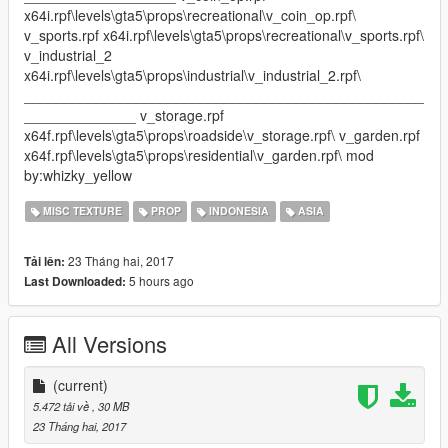
x64i.rpf\levels\gta5\props\recreational\v_coin_op.rpf\
v_sports.rpf x64i.rpf\levels\gta5\props\recreational\v_sports.rpf\
v_industrial_2
x64i.rpf\levels\gta5\props\industrial\v_industrial_2.rpf\
__________________________________________________
______________ v_storage.rpf
x64f.rpf\levels\gta5\props\roadside\v_storage.rpf\ v_garden.rpf
x64f.rpf\levels\gta5\props\residential\v_garden.rpf\ mod
by:whizky_yellow
MISC TEXTURE
PROP
INDONESIA
ASIA
23 Tháng hai, 2017
Tải lên:
5 hours ago
Last Downloaded:
All Versions
(current)
5.472 tải về
, 30 MB
23 Tháng hai, 2017