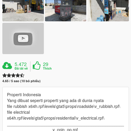
5.472
29
Đã tải về
Thích
4.65 / 5 sao (10 bỏ phiếu)
Properti Indonesia
Yang dibuat seperti properti yang ada di dunia nyata
file rubbish x64h.rpf\levels\gta5\props\roadside\v_rubbish.rpf\
file electrical
x64h.rpf\levels\gta5\props\residential\v_electrical.rpf\
__________________________________________________
___________________ v_coin_op.rpf