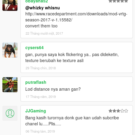
obayana52
@whizky whisnu
http://www.racedepartment.com/downloads/mod-vrtg-
season-2017-v-1.15582/
convert them too
22 Tháng mười một, 2017
cysers64
gan, punya saya kok flickering ya.. pas dideketin,
texture berubah ke texture asli
29 Tháng chín, 2018
putraflash
Lod distance nya aman gan?
17 Tháng năm, 2019
JJGaming
Bang kasih turornya donk gue kan udah subcribe
chanel lu.....Plis.....
06 Tháng tám, 2019