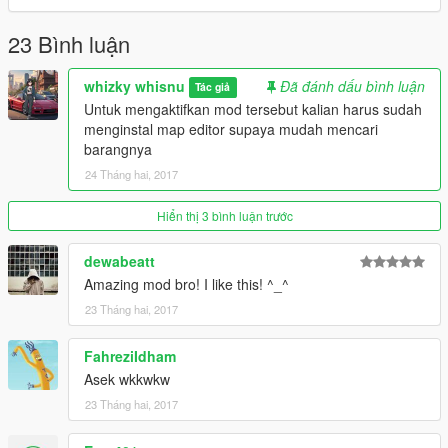
23 Bình luận
whizky whisnu
Đã đánh dấu bình luận
Tác giả
Untuk mengaktifkan mod tersebut kalian harus sudah
menginstal map editor supaya mudah mencari
barangnya
24 Tháng hai, 2017
Hiển thị 3 bình luận trước
dewabeatt
Amazing mod bro! I like this! ^_^
23 Tháng hai, 2017
FahreziIdham
Asek wkkwkw
23 Tháng hai, 2017