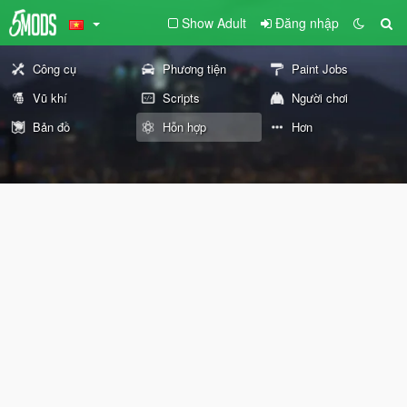
Show Adult
Đăng nhập
Công cụ
Phương tiện
Paint Jobs
Vũ khí
Scripts
Người chơi
Bản đồ
Hỗn hợp
Hơn