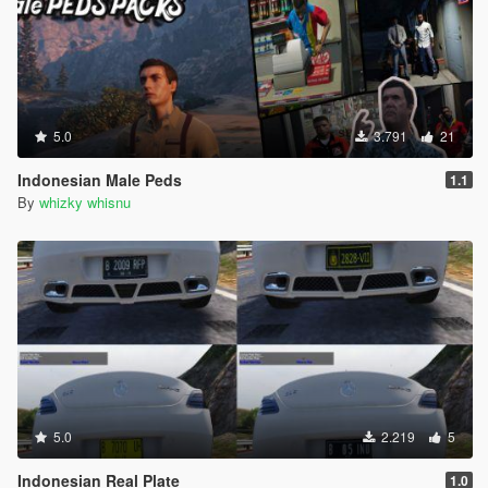
5.0
3.791
21
Indonesian Male Peds
1.1
By
whizky whisnu
5.0
2.219
5
Indonesian Real Plate
1.0