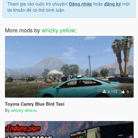
Tham gia vào cuộc trò chuyện!
Đăng nhập
hoặc
đăng ký
một
tài khoản để có thể bình luận.
More mods by
whizky yellow
:
4.153
6
Toyota Camry Blue Bird Taxi
By
whizky whisnu