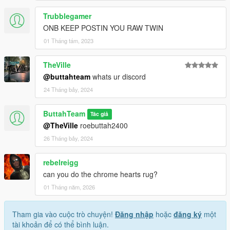
Trubblegamer
ONB KEEP POSTIN YOU RAW TWIN
01 Tháng tám, 2023
TheVille
@buttahteam
whats ur discord
24 Tháng bảy, 2024
ButtahTeam
Tác giả
@TheVille
roebuttah2400
26 Tháng bảy, 2024
rebelreigg
can you do the chrome hearts rug?
01 Tháng năm, 2026
Tham gia vào cuộc trò chuyện!
Đăng nhập
hoặc
đăng ký
một
tài khoản để có thể bình luận.