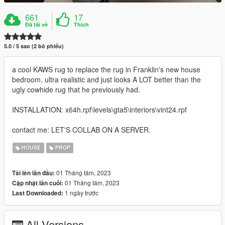
661
17
Đã tải về
Thích
5.0 / 5 sao (2 bỏ phiếu)
a cool KAWS rug to replace the rug in Franklin's new house
bedroom. ultra realistic and just looks A LOT better than the
ugly cowhide rug that he previously had.
INSTALLATION: x64h.rpf\levels\gta5\interiors\vint24.rpf
contact me: LET'S COLLAB ON A SERVER.
HOUSE
PROP
01 Tháng tám, 2023
Tải lên lần đầu:
01 Tháng tám, 2023
Cập nhật lần cuối:
1 ngày trước
Last Downloaded:
All Versions