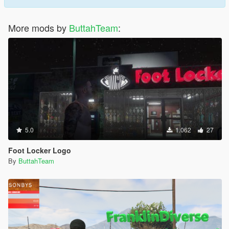
More mods by
ButtahTeam
:
5.0
1.062
27
Foot Locker Logo
By
ButtahTeam