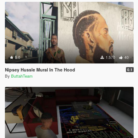
5.0
1.570
40
Nipsey Hussle Mural In The Hood
0.1
By
ButtahTeam