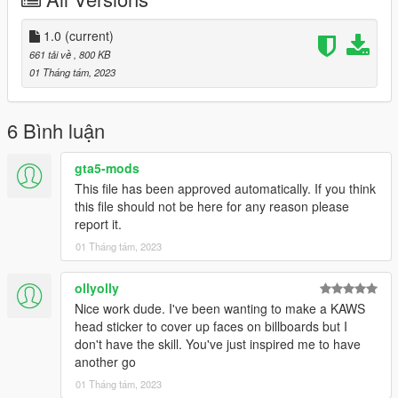
1.0
(current)
661 tải về
, 800 KB
01 Tháng tám, 2023
6 Bình luận
gta5-mods
This file has been approved automatically. If you think
this file should not be here for any reason please
report it.
01 Tháng tám, 2023
ollyolly
Nice work dude. I've been wanting to make a KAWS
head sticker to cover up faces on billboards but I
don't have the skill. You've just inspired me to have
another go
01 Tháng tám, 2023