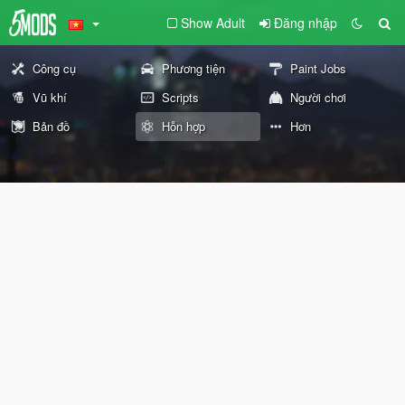
Show Adult
Đăng nhập
Công cụ
Phương tiện
Paint Jobs
Vũ khí
Scripts
Người chơi
Bản đồ
Hỗn hợp
Hơn