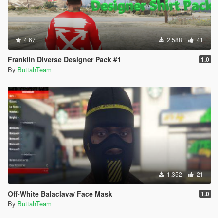
4.67
2.588
41
Franklin Diverse Designer Pack #1
1.0
By
ButtahTeam
1.352
21
Off-White Balaclava/ Face Mask
1.0
By
ButtahTeam