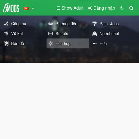
Show Adult
Đăng nhập
Công cụ
Phương tiện
Paint Jobs
Vũ khí
Scripts
Người chơi
Bản đồ
Hỗn hợp
Hơn