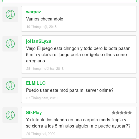
Paradas de autobús by SpiderHarper
Algunos espectaculares, cementera cruz azul, Wal-Mart y otras
warpaz
cosas (Sandy Shore) by SpiderHarper
Vamos checandolo
Espero sea del agrado de todos y los disfruten tanto como yo
10 Tháng một, 2018
al hacerlos.
INSTALAR EN LA CARPETA MODS
joHanSLy28
Viejo El juego esta chingon y todo pero lo bota pasan
GRACIAS
5 min y cierra el juego porfa corrigelo o dinos como
arreglarlo
28 Tháng mười hai, 2018
ELMILLO
Puedo usar este mod para mi server online?
07 Tháng năm, 2019
StkPlay
Ya intente instalando en una carpeta mods limpia y
se cierra a los 5 minutos alguien me puede ayudar??
29 Tháng hai, 2020