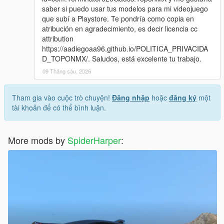
saber si puedo usar tus modelos para mi videojuego
que subí a Playstore. Te pondría como copia en
atribución en agradecimiento, es decir licencia cc
attribution
https://aadiegoaa96.github.io/POLITICA_PRIVACIDA
D_TOPONMX/. Saludos, está excelente tu trabajo.
09 Tháng sáu, 2026
Tham gia vào cuộc trò chuyện!
Đăng nhập
hoặc
đăng ký
một
tài khoản để có thể bình luận.
More mods by
SpiderHarper
: