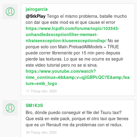
jairogarcia
@StkPlay
Tengo el mismo problema, batalle mucho
con dar que este mod es el que cause el error
https://www.lcpdfr.com/forums/topic/103543-
unhandledexceptionfilter-memset-
rtlraiseexception-kiuserexceptiondisp/
No se
porque solo con Main.PreloadAllModels = TRUE
puede correr libremente por 15 min pero depues
pierde las texturas. Lo que se me ocurre es seguir
este video tutorial pero no se si sirva.
https://www.youtube.com/watch?
time_continue=68&amp;v=qjiGBPcQC7E&amp;fea
ture=emb_logo
11 Tháng năm, 2020
SM1K3S
Bro, dónde puedo conseguir el file del Tsuru taxi?
Que está en este pack, porque el otro taxi que tienes
que es un Renault me da problemas con el redux.
30 Tháng năm, 2020