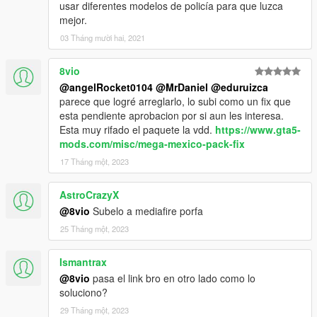
usar diferentes modelos de policía para que luzca
mejor.
03 Tháng mười hai, 2021
8vio
@angelRocket0104
@MrDaniel
@eduruizca
parece que logré arreglarlo, lo subi como un fix que
esta pendiente aprobacion por si aun les interesa.
Esta muy rifado el paquete la vdd.
https://www.gta5-
mods.com/misc/mega-mexico-pack-fix
17 Tháng một, 2023
AstroCrazyX
@8vio
Subelo a mediafire porfa
25 Tháng một, 2023
Ismantrax
@8vio
pasa el link bro en otro lado como lo
soluciono?
29 Tháng một, 2023