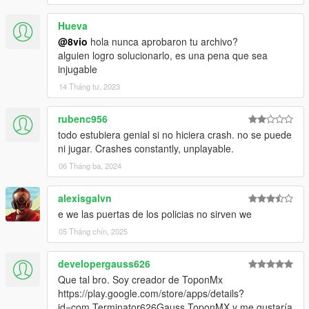
Hueva
@8vio
hola nunca aprobaron tu archivo?
alguien logro solucionarlo, es una pena que sea
injugable
14 Tháng tư, 2023
rubenc956
todo estubiera genial si no hiciera crash. no se puede
ni jugar. Crashes constantly, unplayable.
06 Tháng ba, 2024
alexisgalvn
e we las puertas de los policias no sirven we
05 Tháng chín, 2025
developergauss626
Que tal bro. Soy creador de ToponMx
https://play.google.com/store/apps/details?
id=com.Terminator626Gauss.ToponMX y me gustaría