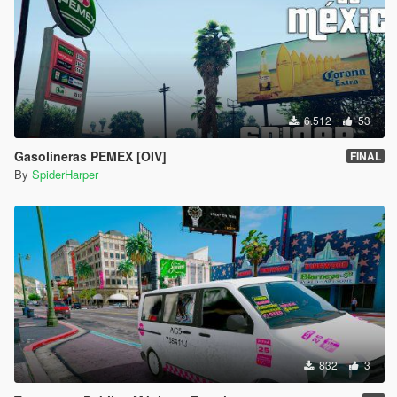
6.512
53
Gasolineras PEMEX [OIV]
FINAL
By
SpiderHarper
832
3