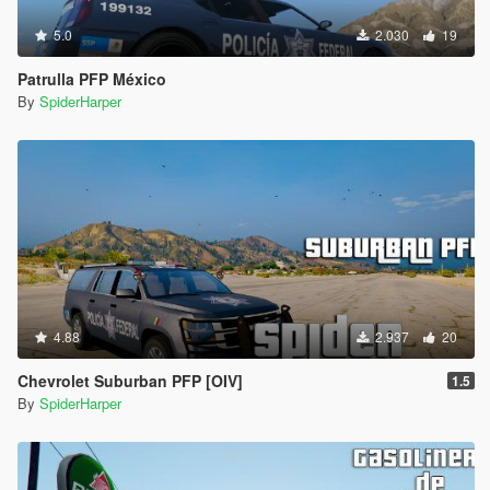
5.0
2.030
19
Patrulla PFP México
By
SpiderHarper
4.88
2.937
20
Chevrolet Suburban PFP [OIV]
1.5
By
SpiderHarper