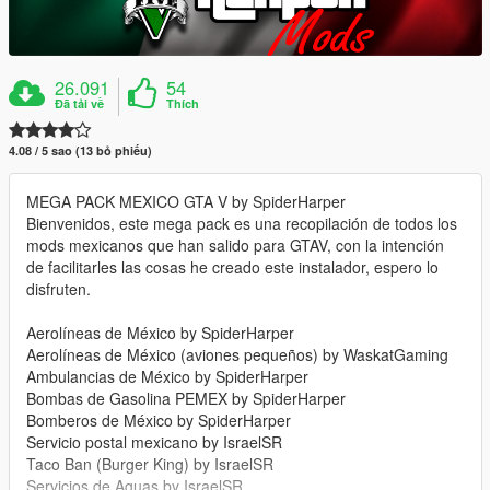
26.091
54
Đã tải về
Thích
4.08 / 5 sao (13 bỏ phiếu)
MEGA PACK MEXICO GTA V by SpiderHarper
Bienvenidos, este mega pack es una recopilación de todos los
mods mexicanos que han salido para GTAV, con la intención
de facilitarles las cosas he creado este instalador, espero lo
disfruten.
Aerolíneas de México by SpiderHarper
Aerolíneas de México (aviones pequeños) by WaskatGaming
Ambulancias de México by SpiderHarper
Bombas de Gasolina PEMEX by SpiderHarper
Bomberos de México by SpiderHarper
Servicio postal mexicano by IsraelSR
Taco Ban (Burger King) by IsraelSR
Servicios de Aguas by IsraelSR