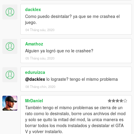
dacklex
Como puedo desintalar? ya que se me crashea el
juego.
04 Tháng sáu, 2020
Amathoz
Alguien ya logró que no le crashee?
05 Tháng sáu, 2020
eduruizca
@dacklex
lo lograste? tengo el mismo problema
08 Tháng chín, 2020
MrDaniel
También tengo el mismo problemas se cierra de un
rato como lo desinstalo, borre unos archivos del mod
y solo se quito la mitad del mod, la unica manera es
borrar todos los mods instalados y desistalar el GTA
V y volver instalarlo.