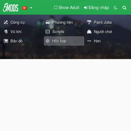
Show Adult
Đăng nhập
Công cụ
Phương tiện
Paint Jobs
Vũ khí
Scripts
Người chơi
Bản đồ
Hỗn hợp
Hơn