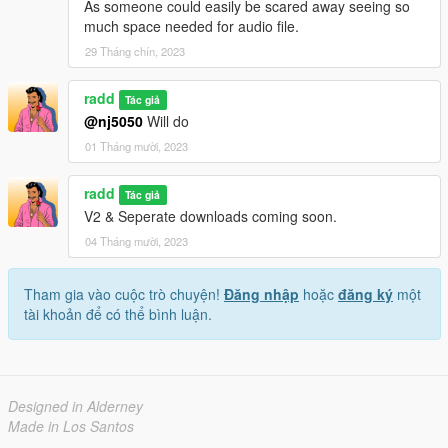
As someone could easily be scared away seeing so
much space needed for audio file.
29 Tháng chín, 2023
radd
Tác giả
@nj5050
Will do
01 Tháng mười, 2023
radd
Tác giả
V2 & Seperate downloads coming soon.
04 Tháng mười, 2023
Tham gia vào cuộc trò chuyện!
Đăng nhập
hoặc
đăng ký
một
tài khoản để có thể bình luận.
Designed in Alderney
Made in Los Santos