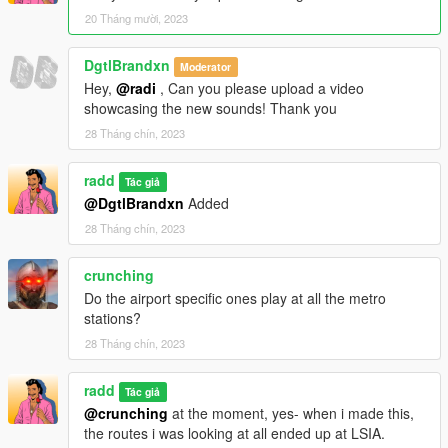
20 Tháng mười, 2023
DgtlBrandxn
Moderator
Hey,
@radi
, Can you please upload a video
showcasing the new sounds! Thank you
28 Tháng chín, 2023
radd
Tác giả
@DgtlBrandxn
Added
28 Tháng chín, 2023
crunching
Do the airport specific ones play at all the metro
stations?
28 Tháng chín, 2023
radd
Tác giả
@crunching
at the moment, yes- when i made this,
the routes i was looking at all ended up at LSIA.