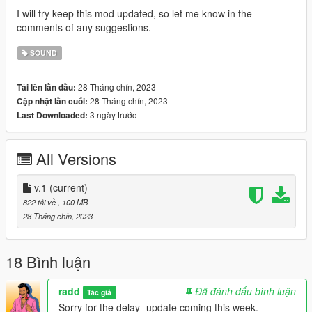
I will try keep this mod updated, so let me know in the
comments of any suggestions.
SOUND
28 Tháng chín, 2023
Tải lên lần đầu:
28 Tháng chín, 2023
Cập nhật lần cuối:
3 ngày trước
Last Downloaded:
All Versions
v.1
(current)
822 tải về
, 100 MB
28 Tháng chín, 2023
18 Bình luận
radd
Đã đánh dấu bình luận
Tác giả
Sorry for the delay- update coming this week.