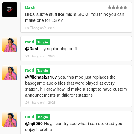
Dash_
BRO, subtle stuff like this is SICK!! You think you can
make one for LSIA?
29 Tháng chín, 2023
radd
Tác giả
@Dash_
yep planning on it
29 Tháng chín, 2023
radd
Tác giả
@Michael21107
yes, this mod just replaces the
basegame audio files that were played at every
station. If i knew how, id make a script to have custom
announcements at different stations
29 Tháng chín, 2023
radd
Tác giả
@nj5050
Hey, i can try see what i can do. Glad you
enjoy it brotha