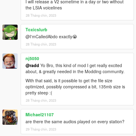
I will release a V2 sometime in a day or two without
the LSIA voicelines
28 Tháng chín, 2023
Toxicslurb
@I'mCalledAbdo exactly😭
28 Tháng chín, 2023
nj5050
@radd
Yo Bro, this kind of mod I get really excited
about, & greatly needed in the Modding community.
With that said, is it possible to get the file size
optimized, possibly compressed a bit, 135mb size is
pretty steep :(
28 Tháng chín, 2023
Michael21107
are there the same audios played on every station?
29 Tháng chín, 2023