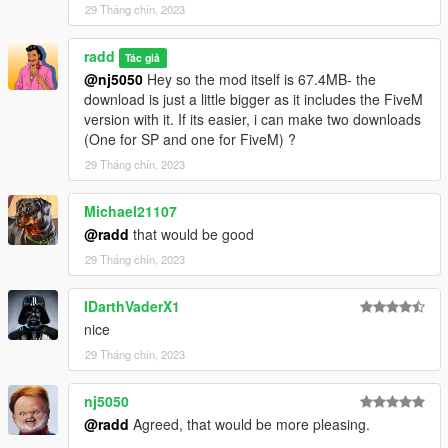
29 Tháng chín, 2023
radd
Tác giả
@nj5050
Hey so the mod itself is 67.4MB- the
download is just a little bigger as it includes the FiveM
version with it. If its easier, i can make two downloads
(One for SP and one for FiveM) ?
29 Tháng chín, 2023
Michael21107
@radd
that would be good
29 Tháng chín, 2023
IDarthVaderX1
nice
29 Tháng chín, 2023
nj5050
@radd
Agreed, that would be more pleasing.