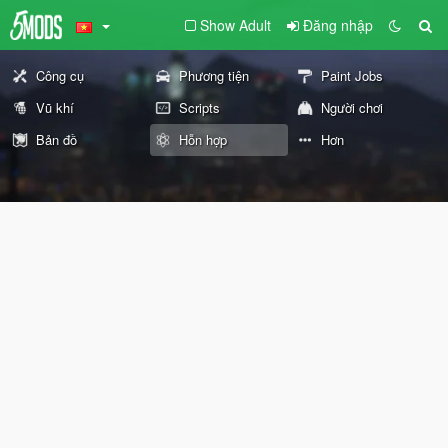
Show Adult
Đăng nhập
Công cụ
Phương tiện
Paint Jobs
Vũ khí
Scripts
Người chơi
Bản đồ
Hỗn hợp
Hơn