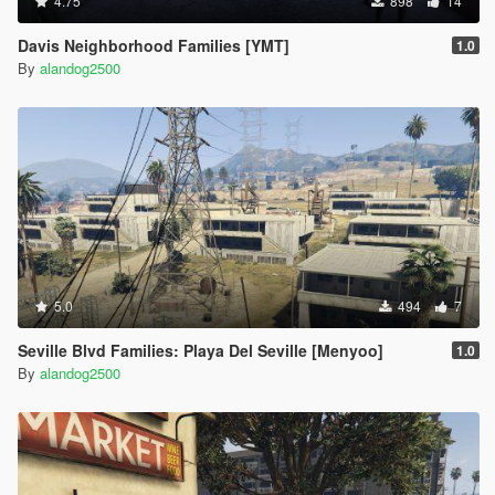
4.75
898
14
Davis Neighborhood Families [YMT]
1.0
By
alandog2500
5.0
494
7
Seville Blvd Families: Playa Del Seville [Menyoo]
1.0
By
alandog2500