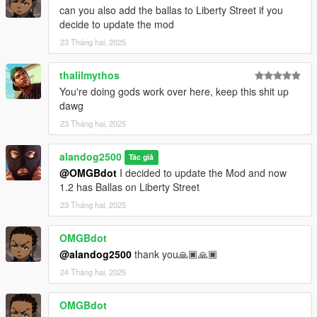
can you also add the ballas to Liberty Street if you
decide to update the mod
23 Tháng hai, 2025
thalilmythos
You're doing gods work over here, keep this shit up
dawg
23 Tháng hai, 2025
alandog2500
Tác giả
@OMGBdot
I decided to update the Mod and now
1.2 has Ballas on Liberty Street
23 Tháng hai, 2025
OMGBdot
@alandog2500
thank you🙏🏿🙏🏿
24 Tháng hai, 2025
OMGBdot