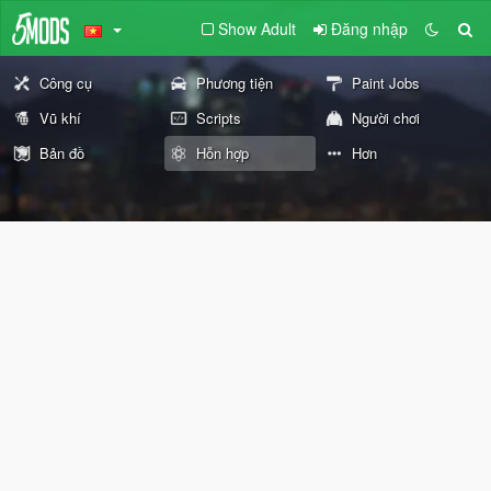
Show Adult
Đăng nhập
Công cụ
Phương tiện
Paint Jobs
Vũ khí
Scripts
Người chơi
Bản đồ
Hỗn hợp
Hơn