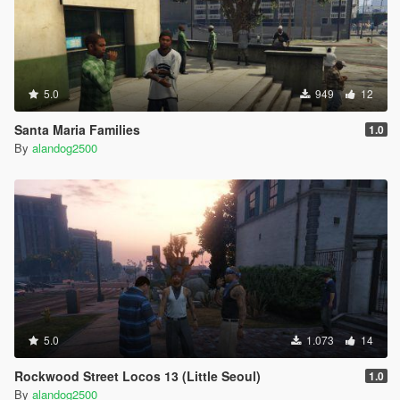
5.0
949
12
Santa Maria Families
1.0
By
alandog2500
5.0
1.073
14
Rockwood Street Locos 13 (Little Seoul)
1.0
By
alandog2500