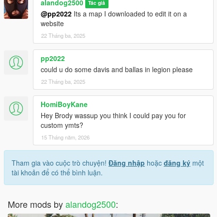
alandog2500
Tác giả
@pp2022
Its a map I downloaded to edit it on a
website
22 Tháng ba, 2025
pp2022
could u do some davis and ballas in legion please
22 Tháng ba, 2025
HomiBoyKane
Hey Brody wassup you think I could pay you for
custom ymts?
15 Tháng năm, 2026
Tham gia vào cuộc trò chuyện!
Đăng nhập
hoặc
đăng ký
một
tài khoản để có thể bình luận.
More mods by
alandog2500
: