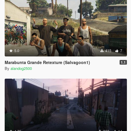
5.0
415
7
Marabunta Grande Retexture (Salvagoon1)
1.1
By
alandog2500