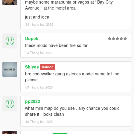
maybe some marabunta or vagos at ' Bay City
Avenue " at the motel area
just and idea
24 Tháng hai, 2025
Dupek_
these mods have been fire so far
24 Tháng hai, 2025
Shiyas
Banned
bro codewalker gang aztecas model name tell me
please
09 Tháng ba, 2025
pp2022
what mini map do you use , any chance you could
share it , looks clean
19 Tháng ba, 2025