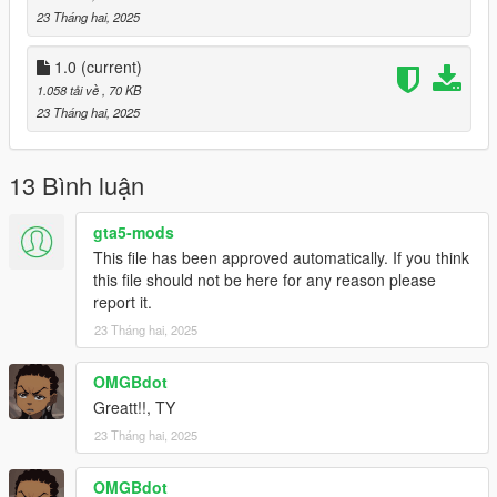
23 Tháng hai, 2025
1.0
(current)
1.058 tải về
, 70 KB
23 Tháng hai, 2025
13 Bình luận
gta5-mods
This file has been approved automatically. If you think
this file should not be here for any reason please
report it.
23 Tháng hai, 2025
OMGBdot
Greatt!!, TY
23 Tháng hai, 2025
OMGBdot