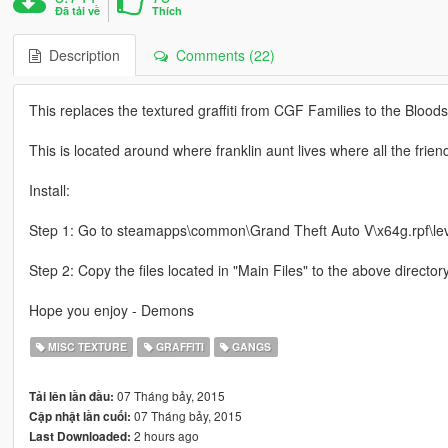
Đã tải về
Thích
Description
Comments (22)
This replaces the textured graffiti from CGF Families to the Blood
This is located around where franklin aunt lives where all the fr
Install:
Step 1: Go to steamapps\common\Grand Theft Auto V\x64g.rpf\level
Step 2: Copy the files located in "Main Files" to the above director
Hope you enjoy - Demons
MISC TEXTURE
GRAFFITI
GANGS
07 Tháng bảy, 2015
Tải lên lần đầu:
07 Tháng bảy, 2015
Cập nhật lần cuối:
2 hours ago
Last Downloaded: