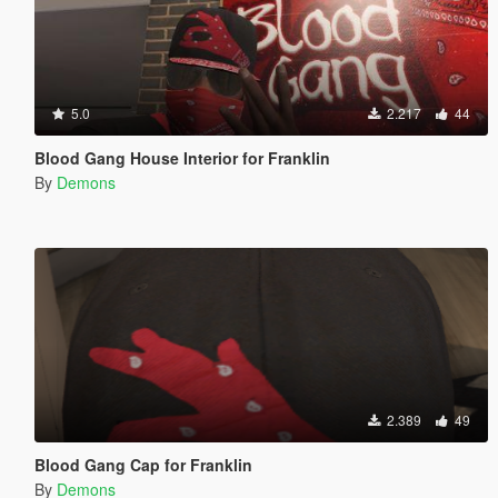
5.0
2.217
44
Blood Gang House Interior for Franklin
By
Demons
2.389
49
Blood Gang Cap for Franklin
By
Demons