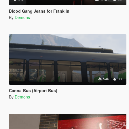
Blood Gang Jeans for Franklin
By
Demons
546
33
Canna-Bus (Airport Bus)
By
Demons