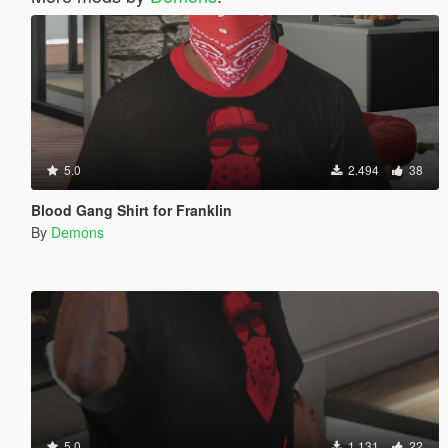
5.0
2.494
38
Blood Gang Shirt for Franklin
By
Demons
5.0
1.131
22