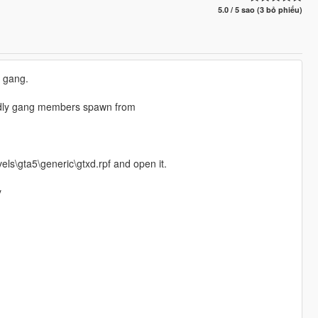
5.0 / 5 sao (3 bỏ phiếu)
s gang.
iendly gang members spawn from
s\gta5\generic\gtxd.rpf and open it.
y