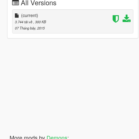
All Versions
(current)
3.744 tải về
, 300 KB
07 Tháng bảy, 2015
More mods by
Demons
: