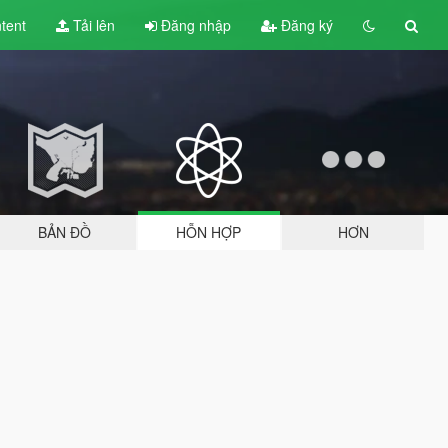
tent
Tải lên
Đăng nhập
Đăng ký
BẢN ĐỒ
HỖN HỢP
HƠN