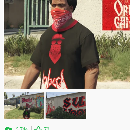
3.744
73