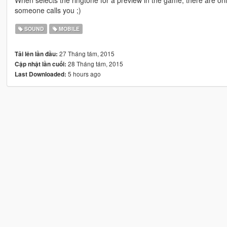
someone calls you ;)
SOUND
MOBILE
27 Tháng tám, 2015
Tải lên lần đầu:
28 Tháng tám, 2015
Cập nhật lần cuối:
5 hours ago
Last Downloaded: