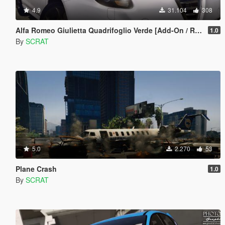
4.9
31.104
308
Alfa Romeo Giulietta Quadrifoglio Verde [Add-On / Replace]
1.0
By
SCRAT
5.0
2.270
53
Plane Crash
1.0
By
SCRAT