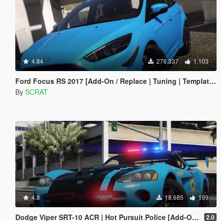
4.84
276.337
1.103
Ford Focus RS 2017 [Add-On / Replace | Tuning | Template | Multi-Livery]
By
SCRAT
4.8
18.685
199
Dodge Viper SRT-10 ACR | Hot Pursuit Police [Add-On / Replace | Template]
2.0