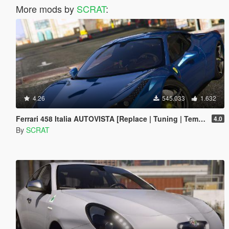
More mods by
SCRAT
:
4.26
545.033
1.632
Ferrari 458 Italia AUTOVISTA [Replace | Tuning | Template]
4.0
By
SCRAT