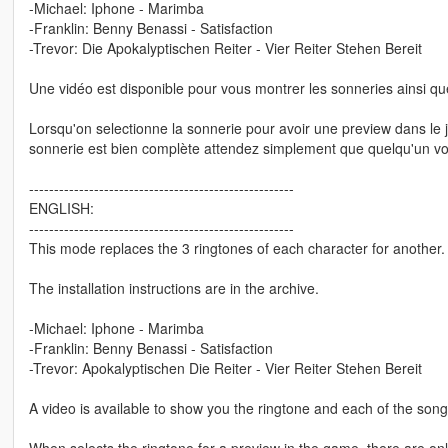
-Michael: Iphone - Marimba
-Franklin: Benny Benassi - Satisfaction
-Trevor: Die Apokalyptischen Reiter - Vier Reiter Stehen Bereit
Une vidéo est disponible pour vous montrer les sonneries ainsi q
Lorsqu'on selectionne la sonnerie pour avoir une preview dans le j
sonnerie est bien complète attendez simplement que quelqu'un vo
-----------------------------------------------------
ENGLISH:
-----------------------------------------------------
This mode replaces the 3 ringtones of each character for another.
The installation instructions are in the archive.
-Michael: Iphone - Marimba
-Franklin: Benny Benassi - Satisfaction
-Trevor: Apokalyptischen Die Reiter - Vier Reiter Stehen Bereit
A video is available to show you the ringtone and each of the song 
When selects the ringtone for a preview in the game, there are only 