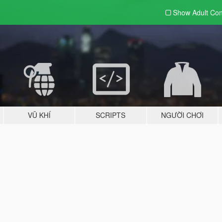
Show Adult
Con
VŨ KHÍ
SCRIPTS
NGƯỜI CHƠI