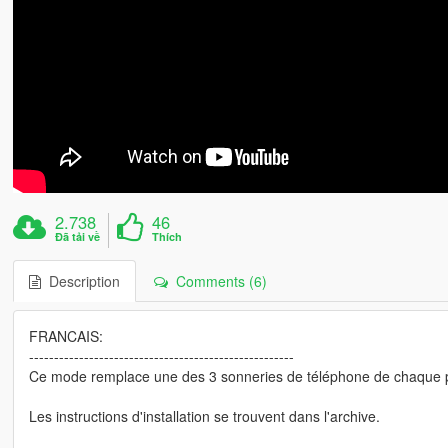
2.738
46
Đã tải về
Thích
Description
Comments (6)
FRANCAIS:
-----------------------------------------------------
Ce mode remplace une des 3 sonneries de téléphone de chaque 
Les instructions d'installation se trouvent dans l'archive.