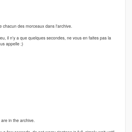
ue chacun des morceaux dans l'archive.
eu, il n'y a que quelques secondes, ne vous en faites pas la
us appelle ;)
are in the archive.
a few seconds, do not worry ringtone is full, simply wait until