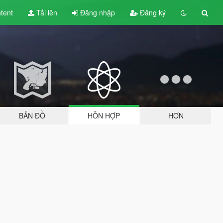
tent
Tải lên
Đăng nhập
Đăng ký
BẢN ĐỒ
HỖN HỢP
HƠN