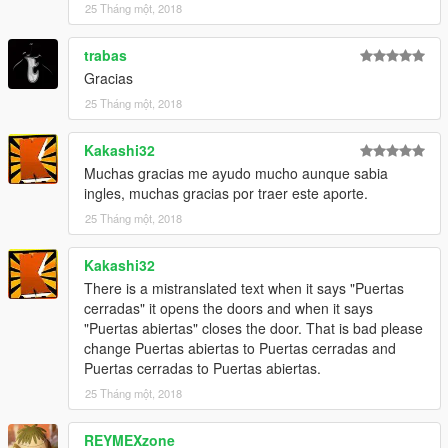
25 Tháng một, 2018
INSTALLATION
Easy as pie, just extract spanish.cfg and mexican.cfg to GTA
trabas
V/scripts/PremiumDeluxeMotorsport/Language and overwirte
Gracias
the untranslated file
25 Tháng một, 2018
If anyone found a broken translated/mistranslated text, just
comment and report a broken translated/mistranslated text so I
Kakashi32
will fix it
Muchas gracias me ayudo mucho aunque sabia
ingles, muchas gracias por traer este aporte.
ImNotMental's Premium Deluxe Motorsport Car Dealership
25 Tháng một, 2018
https://www.gta5-mods.com/scripts/premium-deluxe-
motorsports-car-shop
Kakashi32
Changelogs
There is a mistranslated text when it says "Puertas
1.0-First Release
cerradas" it opens the doors and when it says
1.1-Change "Puertas Cerradas" and "Puertas Abiertas" to
"Puertas abiertas" closes the door. That is bad please
"Puertas Abiertas" and "Puertas Cerradas". Also mexican.cfg is
change Puertas abiertas to Puertas cerradas and
added. Thanks to Kakashi32 for finding these mistranslated
Puertas cerradas to Puertas abiertas.
texts
25 Tháng một, 2018
REYMEXzone