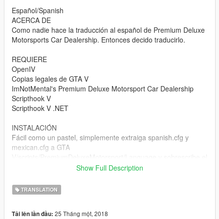
Español/Spanish
ACERCA DE
Como nadie hace la traducción al español de Premium Deluxe
Motorsports Car Dealership. Entonces decido traducirlo.
REQUIERE
OpenIV
Copias legales de GTA V
ImNotMental's Premium Deluxe Motorsport Car Dealership
Scripthook V
Scripthook V .NET
INSTALACIÓN
Fácil como un pastel, simplemente extraiga spanish.cfg y
mexican.cfg a GTA
V/scripts/PremiumDeluxeMotorsport/Language y sobrescribe el
archivo no traducido
Show Full Description
Si alguien encuentra un texto roto traducido/mal traducido,
TRANSLATION
simplemente comente e informe un texto roto traducido/mal
traducido así que lo arreglaré
25 Tháng một, 2018
Tải lên lần đầu: