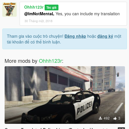
Ohhh123r
Tác giả
@ImNotMentaL
Yes, you can include my translation
30 Tháng một, 2018
Tham gia vào cuộc trò chuyện!
Đăng nhập
hoặc
đăng ký
một
tài khoản để có thể bình luận.
More mods by
Ohhh123r
:
492
3