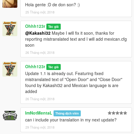
Hola gente :D de don son? :)
25 Tháng một, 2018
Ohhh123r
Tác giả
@Kakashi32
Maybe I will fix it soon, thanks for
reporting mistranslated text and I will add mexican.cfg
soon
26 Tháng một, 2018
Ohhh123r
Tác giả
Update 1.1 is already out. Featuring fixed
mistranslated text of "Open Door" and "Close Door"
found by Kakashi32 and Mexican language is are
added
26 Tháng một, 2018
ImNotMentaL
Thông dịch viên
can i include your translation in my next update?
29 Tháng một, 2018