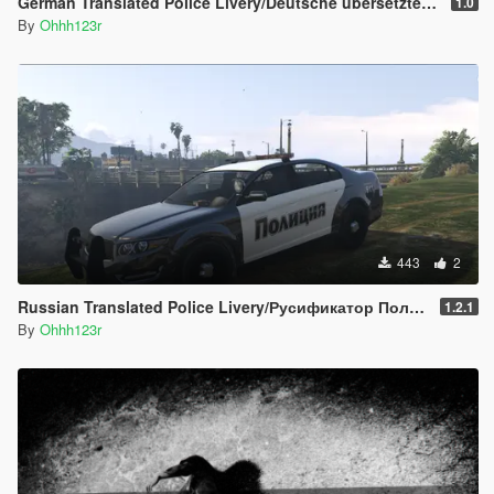
German Translated Police Livery/Deutsche übersetzte Polizei-Livree
1.0
By
Ohhh123r
443
2
Russian Translated Police Livery/Русификатор Полицейская Ливрея
1.2.1
By
Ohhh123r