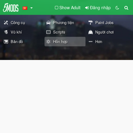
Show Adult
Đăng nhập
Công cụ
Phương tiện
Paint Jobs
Vũ khí
Scripts
Người chơi
Bản đồ
Hỗn hợp
Hơn