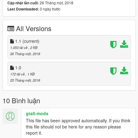
26 Tháng một, 2018
Cập nhật lần cuối:
ImNotMental's Premium Deluxe Motorsport Car Dealership
3 ngày trước
Last Downloaded:
https://es.gta5-mods.com/scripts/premium-deluxe-motorsports-
car-shop
All Versions
Registros de cambios
1.0-Primera versión
1.1-Cambiar "Puertas Abiertas" y "Puertas Cerradas" a
1.1
(current)
"Puertas Cerradas" y "Puertas Abiertas". También se agrega
1.053 tải về
, 2 KB
mexican.cfg. Gracias a Kakashi32 por encontrar estos textos
26 Tháng một, 2018
mal traducidos
1.0
English
172 tải về
, 1 KB
ABOUT
25 Tháng một, 2018
Since nobody do the Spanish translation of Premium Deluxe
Motorsports Car Dealership. So I decide to translate it.
10 Bình luận
REQUIRES
OpenIV
gta5-mods
Legit copies of GTA V
This file has been approved automatically. If you think
ImNotMental's Premium Deluxe Motorsport Car Dealership
this file should not be here for any reason please
Scripthook V
report it.
Scripthook V .NET