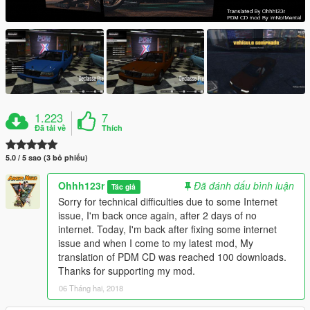
1.223
7
Đã tải về
Thích
5.0 / 5 sao (3 bỏ phiếu)
Ohhh123r
Đã đánh dấu bình luận
Tác giả
Sorry for technical difficulties due to some Internet
issue, I'm back once again, after 2 days of no
internet. Today, I'm back after fixing some internet
issue and when I come to my latest mod, My
translation of PDM CD was reached 100 downloads.
Thanks for supporting my mod.
06 Tháng hai, 2018