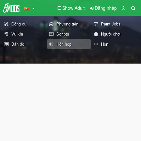
Show Adult
Đăng nhập
Công cụ
Phương tiện
Paint Jobs
Vũ khí
Scripts
Người chơi
Bản đồ
Hỗn hợp
Hơn