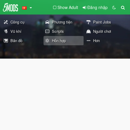
Show Adult
Đăng nhập
Công cụ
Phương tiện
Paint Jobs
Vũ khí
Scripts
Người chơi
Bản đồ
Hỗn hợp
Hơn