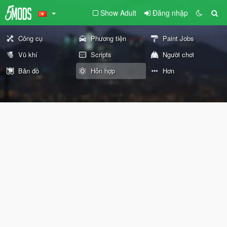
Show Adult
Đăng nhập
Công cụ
Phương tiện
Paint Jobs
Vũ khí
Scripts
Người chơi
Bản đồ
Hỗn hợp
Hơn