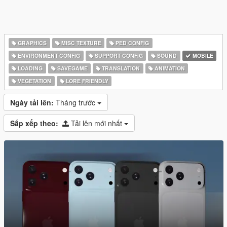
GRAPHICS
MISC TEXTURE
PED CONFIG
ENVIRONMENT CONFIG
SUPPORT CONFIG
SOUND
MOBILE
LOADING
SAVEGAME
TRANSLATION
ANIMATION
VEGETATION
LORE FRIENDLY
Ngày tải lên:
Tháng trước
Sắp xếp theo:
Tải lên mới nhất