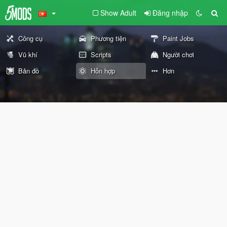
Show Adult
Đăng nhập
Công cụ
Phương tiện
Paint Jobs
Vũ khí
Scripts
Người chơi
Bản đồ
Hỗn hợp
Hơn