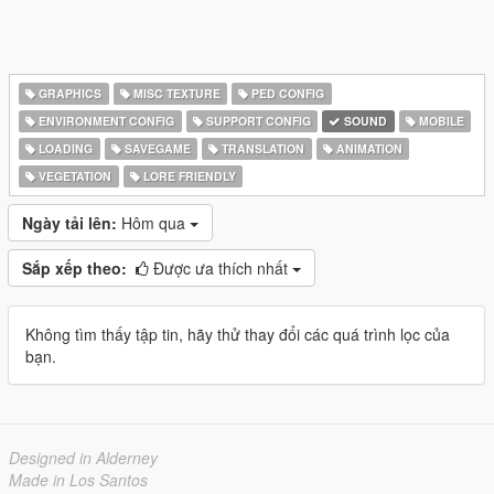
GRAPHICS
MISC TEXTURE
PED CONFIG
ENVIRONMENT CONFIG
SUPPORT CONFIG
SOUND
MOBILE
LOADING
SAVEGAME
TRANSLATION
ANIMATION
VEGETATION
LORE FRIENDLY
Ngày tải lên:
Hôm qua
Sắp xếp theo:
Được ưa thích nhất
Không tìm thấy tập tin, hãy thử thay đổi các quá trình lọc của
bạn.
Designed in Alderney
Made in Los Santos