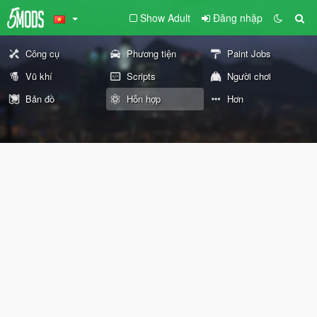
Show Adult
Đăng nhập
Công cụ
Phương tiện
Paint Jobs
Vũ khí
Scripts
Người chơi
Bản đồ
Hỗn hợp
Hơn