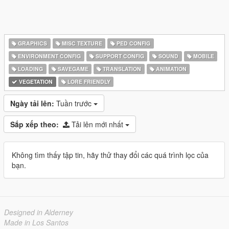
GRAPHICS
MISC TEXTURE
PED CONFIG
ENVIRONMENT CONFIG
SUPPORT CONFIG
SOUND
MOBILE
LOADING
SAVEGAME
TRANSLATION
ANIMATION
VEGETATION
LORE FRIENDLY
Ngày tải lên:
Tuần trước
Sắp xếp theo:
Tải lên mới nhất
Không tìm thấy tập tin, hãy thử thay đổi các quá trình lọc của
bạn.
Designed in Alderney
Made in Los Santos