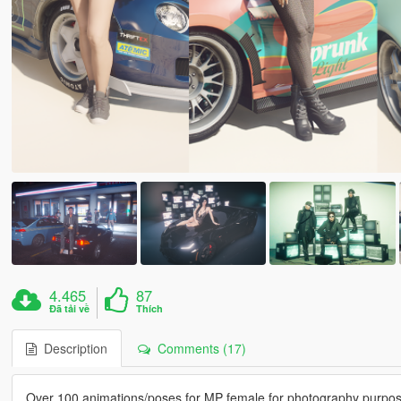
4.465
87
Đã tải về
Thích
Description
Comments (17)
Over 100 animations/poses for MP female for photography purpo