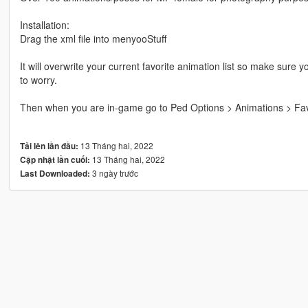
Installation:
Drag the xml file into menyooStuff
It will overwrite your current favorite animation list so make sure y
to worry.
Then when you are in-game go to Ped Options > Animations > Fav
13 Tháng hai, 2022
Tải lên lần đầu:
13 Tháng hai, 2022
Cập nhật lần cuối:
3 ngày trước
Last Downloaded: