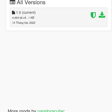
All Versions
1.0
(current)
4.464 tải về
, 1 KB
13 Tháng hai, 2022
More mods by
pandoracube
: