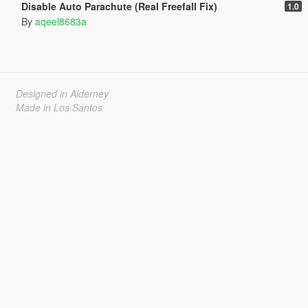
Disable Auto Parachute (Real Freefall Fix)
1.0
By
aqeel8683a
Designed in Alderney
Made in Los Santos