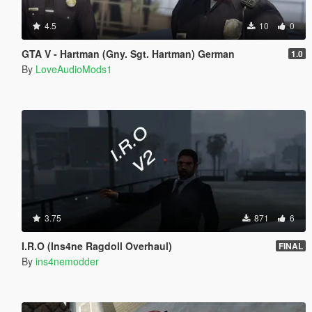
4.5
10
0
GTA V - Hartman (Gny. Sgt. Hartman) German
1.0
By
LoveAudioMods1
3.75
871
6
I.R.O (Ins4ne Ragdoll Overhaul)
FINAL
By
ins4nemodder