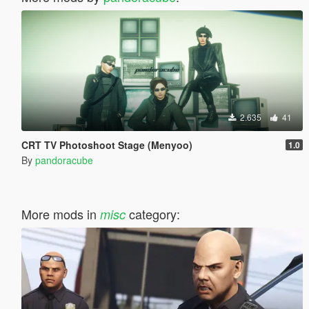
2.635
41
CRT TV Photoshoot Stage (Menyoo)
1.0
By
pandoracube
More mods in
category:
misc