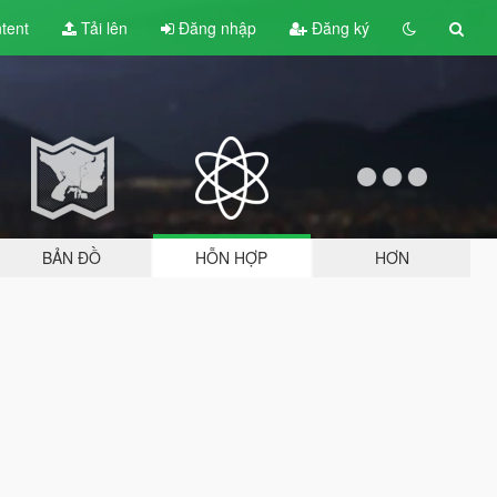
tent
Tải lên
Đăng nhập
Đăng ký
BẢN ĐỒ
HỖN HỢP
HƠN