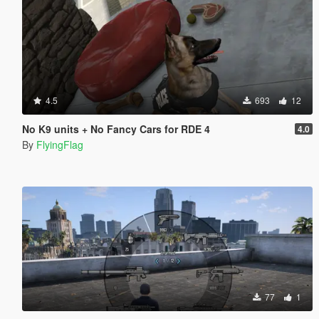
4.5
693
12
No K9 units + No Fancy Cars for RDE 4
4.0
By
FlyingFlag
77
1